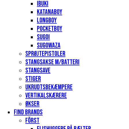
Ibuki
Katanaboy
Longboy
Pocketboy
Sugoi
Sugowaza
Sprøjtepistoler
Stangsakse m/batteri
Stangsave
Stiger
Ukrudtsbekæmpere
Vertikalskærere
Økser
Find Brands
Först
Flishuggere på bælter