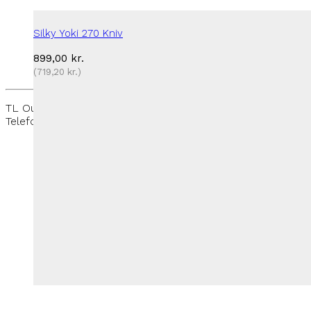
Silky Yoki 270 Kniv
899,00
kr.
(
719,20
kr.
)
TL Outdoor - Rantzausmindevej 109, 5700 Svendborg -
Telefon:
+45 27 50 33 88
-
thomas@tloutdoor.dk