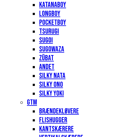
Katanaboy
Longboy
Pocketboy
Tsurugi
Sugoi
Sugowaza
Zübat
Andet
Silky Nata
Silky Ono
Silky Yoki
GTM
Brændekløvere
Flishugger
Kantskærere