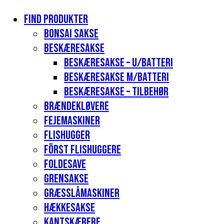
Find produkter
Bonsai sakse
Beskæresakse
Beskæresakse – u/batteri
Beskæresakse m/batteri
Beskæresakse – tilbehør
Brændekløvere
Fejemaskiner
Flishugger
Först flishuggere
Foldesave
Grensakse
Græsslåmaskiner
Hækkesakse
Kantskærere