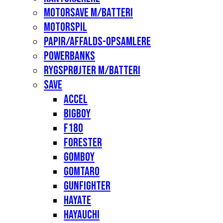
Motorsave m/batteri
Motorspil
Papir/affalds-opsamlere
Powerbanks
Rygsprøjter m/batteri
Save
Accel
Bigboy
F180
Forester
Gomboy
Gomtaro
Gunfighter
Hayate
Hayauchi