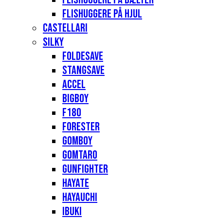
Flishuggere på hjul
Castellari
Silky
Foldesave
Stangsave
Accel
Bigboy
F180
Forester
Gomboy
Gomtaro
Gunfighter
Hayate
Hayauchi
Ibuki