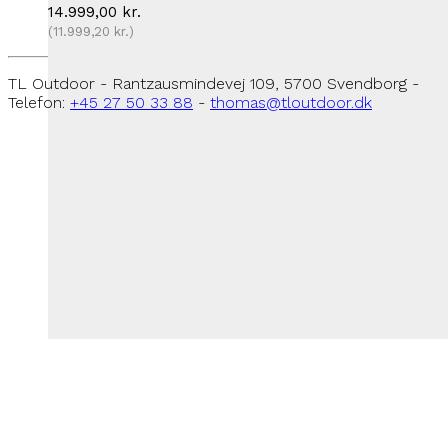
14.999,00
kr.
(
11.999,20
kr.
)
TL Outdoor - Rantzausmindevej 109, 5700 Svendborg -
Telefon:
+45 27 50 33 88
-
thomas@tloutdoor.dk