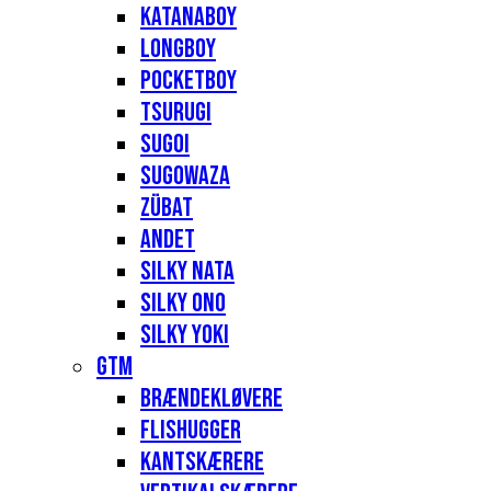
Katanaboy
Longboy
Pocketboy
Tsurugi
Sugoi
Sugowaza
Zübat
Andet
Silky Nata
Silky Ono
Silky Yoki
GTM
Brændekløvere
Flishugger
Kantskærere