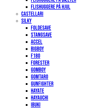
Flishuggere på hjul
Castellari
Silky
Foldesave
Stangsave
Accel
Bigboy
F180
Forester
Gomboy
Gomtaro
Gunfighter
Hayate
Hayauchi
Ibuki