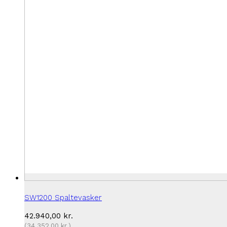
SW1200 Spaltevasker
42.940,00
kr.
(
34.352,00
kr.
)