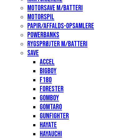
Motorsave m/batteri
Motorspil
Papir/affalds-opsamlere
Powerbanks
Rygsprøjter m/batteri
Save
Accel
Bigboy
F180
Forester
Gomboy
Gomtaro
Gunfighter
Hayate
Hayauchi