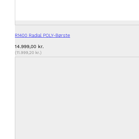
R1400 Radial POLY-Børste
14.999,00
kr.
(
11.999,20
kr.
)