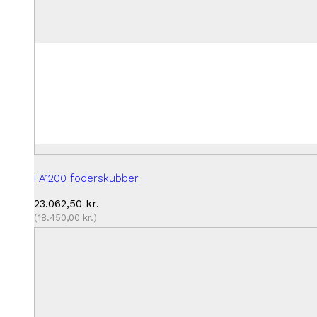
FA1200 foderskubber
23.062,50
kr.
(
18.450,00
kr.
)