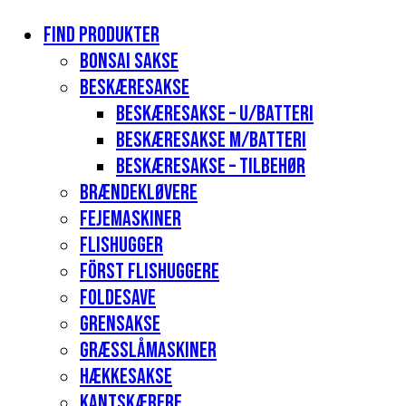
Find produkter
Bonsai sakse
Beskæresakse
Beskæresakse – u/batteri
Beskæresakse m/batteri
Beskæresakse – tilbehør
Brændekløvere
Fejemaskiner
Flishugger
Först flishuggere
Foldesave
Grensakse
Græsslåmaskiner
Hækkesakse
Kantskærere