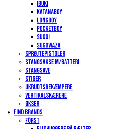
Ibuki
Katanaboy
Longboy
Pocketboy
Sugoi
Sugowaza
Sprøjtepistoler
Stangsakse m/batteri
Stangsave
Stiger
Ukrudtsbekæmpere
Vertikalskærere
Økser
Find Brands
Först
Flishuggere på bælter