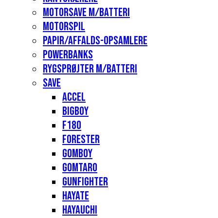
Motorsave m/batteri
Motorspil
Papir/affalds-opsamlere
Powerbanks
Rygsprøjter m/batteri
Save
Accel
Bigboy
F180
Forester
Gomboy
Gomtaro
Gunfighter
Hayate
Hayauchi