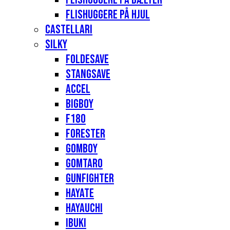
Flishuggere på hjul
Castellari
Silky
Foldesave
Stangsave
Accel
Bigboy
F180
Forester
Gomboy
Gomtaro
Gunfighter
Hayate
Hayauchi
Ibuki