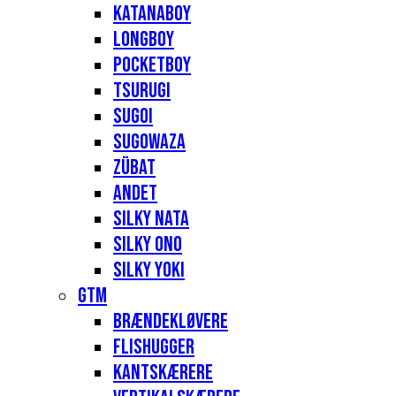
Katanaboy
Longboy
Pocketboy
Tsurugi
Sugoi
Sugowaza
Zübat
Andet
Silky Nata
Silky Ono
Silky Yoki
GTM
Brændekløvere
Flishugger
Kantskærere