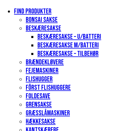
Find produkter
Bonsai sakse
Beskæresakse
Beskæresakse – u/batteri
Beskæresakse m/batteri
Beskæresakse – tilbehør
Brændekløvere
Fejemaskiner
Flishugger
Först flishuggere
Foldesave
Grensakse
Græsslåmaskiner
Hækkesakse
Kantskærere