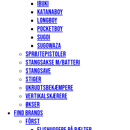
Ibuki
Katanaboy
Longboy
Pocketboy
Sugoi
Sugowaza
Sprøjtepistoler
Stangsakse m/batteri
Stangsave
Stiger
Ukrudtsbekæmpere
Vertikalskærere
Økser
Find Brands
Först
Flishuggere på bælter