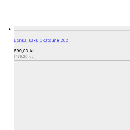
Bonsai saks Okatsune 200
599,00
kr.
(
479,20
kr.
)