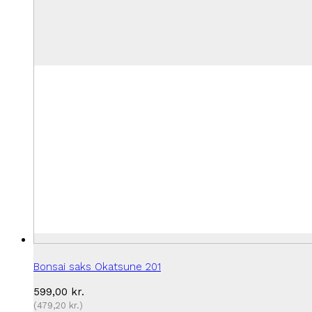
Bonsai saks Okatsune 201
599,00
kr.
(
479,20
kr.
)