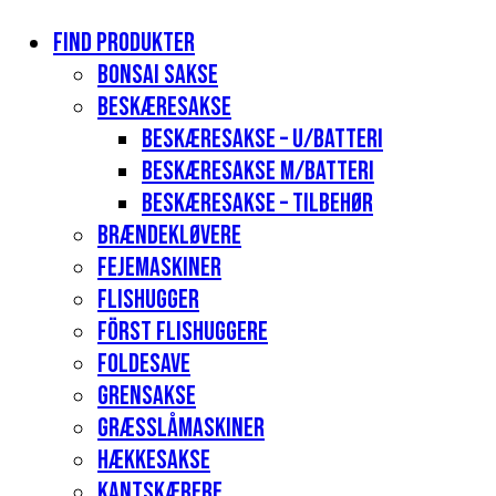
Find produkter
Bonsai sakse
Beskæresakse
Beskæresakse – u/batteri
Beskæresakse m/batteri
Beskæresakse – tilbehør
Brændekløvere
Fejemaskiner
Flishugger
Först flishuggere
Foldesave
Grensakse
Græsslåmaskiner
Hækkesakse
Kantskærere