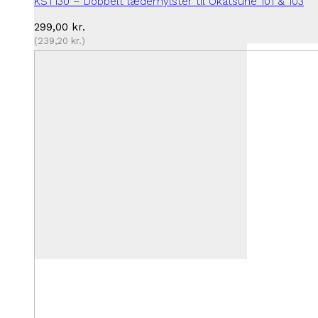
KST130 – Dobbelt læderhylster til Okatsune 101 & 103
299,00
kr.
(
239,20
kr.
)