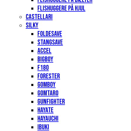
Flishuggere på hjul
Castellari
Silky
Foldesave
Stangsave
Accel
Bigboy
F180
Forester
Gomboy
Gomtaro
Gunfighter
Hayate
Hayauchi
Ibuki