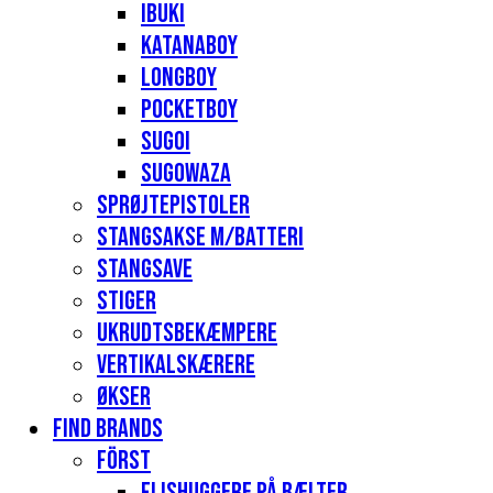
Ibuki
Katanaboy
Longboy
Pocketboy
Sugoi
Sugowaza
Sprøjtepistoler
Stangsakse m/batteri
Stangsave
Stiger
Ukrudtsbekæmpere
Vertikalskærere
Økser
Find Brands
Först
Flishuggere på bælter