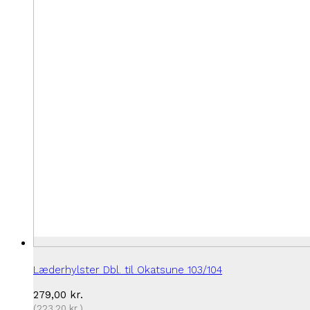
Læderhylster Dbl. til Okatsune 103/104
279,00
kr.
(
223,20
kr.
)