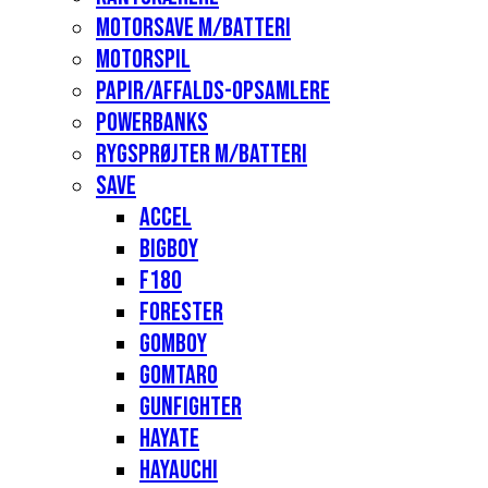
Motorsave m/batteri
Motorspil
Papir/affalds-opsamlere
Powerbanks
Rygsprøjter m/batteri
Save
Accel
Bigboy
F180
Forester
Gomboy
Gomtaro
Gunfighter
Hayate
Hayauchi