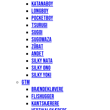
Katanaboy
Longboy
Pocketboy
Tsurugi
Sugoi
Sugowaza
Zübat
Andet
Silky Nata
Silky Ono
Silky Yoki
GTM
Brændekløvere
Flishugger
Kantskærere