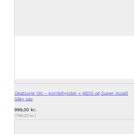
Okatsune 130 – kombihylster + M203 og Super Accell
Silky sav
999,00
kr.
(
799,20
kr.
)