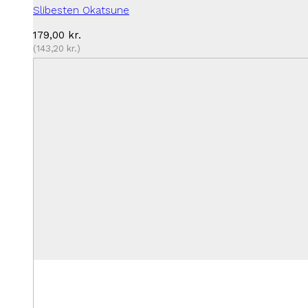
Slibesten Okatsune
179,00
kr.
(
143,20
kr.
)