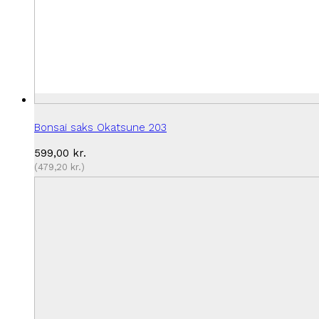
Bonsai saks Okatsune 203
599,00
kr.
(
479,20
kr.
)