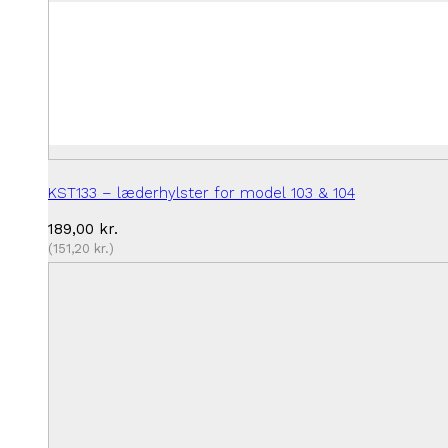
KST133 – læderhylster for model 103 & 104
189,00
kr.
(
151,20
kr.
)