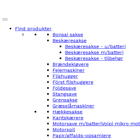
Find produkter
Bonsai sakse
Beskæresakse
Beskæresakse - u/batteri
Beskæresakse m/batteri
Beskæresakse - tilbehør
Brændekløvere
Fejemaskiner
Flishugger
Först flishuggere
Foldesave
Stangsave
Grensakse
Græsslåmaskiner
Hækkesakse
Kantskærere
Motorsave m/batteri
Volpi mikro mo
Motorspil
Papir/affalds-opsamlere