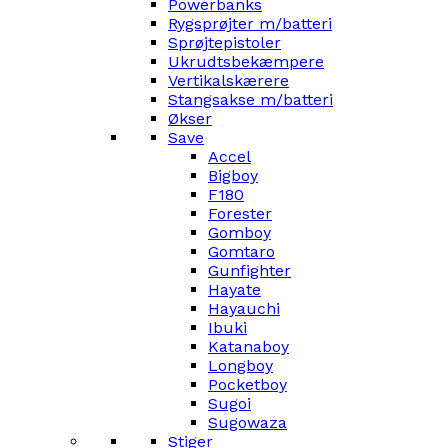
Powerbanks
Rygsprøjter m/batteri
Sprøjtepistoler
Ukrudtsbekæmpere
Vertikalskærere
Stangsakse m/batteri
Økser
Save
Accel
Bigboy
F180
Forester
Gomboy
Gomtaro
Gunfighter
Hayate
Hayauchi
Ibuki
Katanaboy
Longboy
Pocketboy
Sugoi
Sugowaza
Stiger