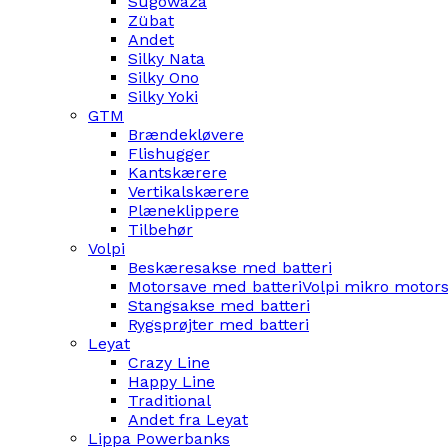
Sugowaza
Zübat
Andet
Silky Nata
Silky Ono
Silky Yoki
GTM
Brændekløvere
Flishugger
Kantskærere
Vertikalskærere
Plæneklippere
Tilbehør
Volpi
Beskæresakse med batteri
Motorsave med batteri
Volpi mikro motor
Stangsakse med batteri
Rygsprøjter med batteri
Leyat
Crazy Line
Happy Line
Traditional
Andet fra Leyat
Lippa Powerbanks