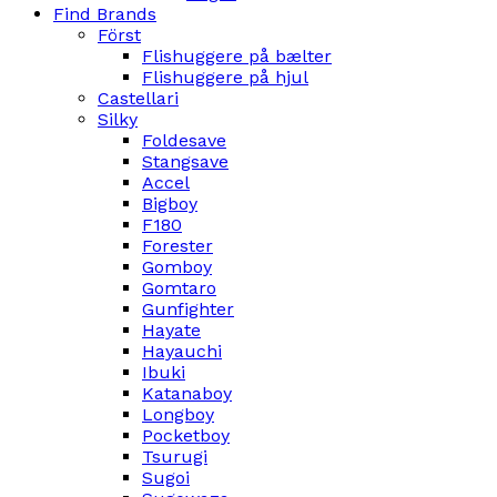
Find Brands
Först
Flishuggere på bælter
Flishuggere på hjul
Castellari
Silky
Foldesave
Stangsave
Accel
Bigboy
F180
Forester
Gomboy
Gomtaro
Gunfighter
Hayate
Hayauchi
Ibuki
Katanaboy
Longboy
Pocketboy
Tsurugi
Sugoi