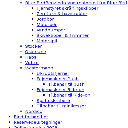
Blue Bird
Benzindrevne motorspil fra Blue Bird
Fjernstyret skråningsklipper
Zeroturn & havetraktor
Jordbor
Motorbør
Vandpumper
Skiveklipper & Trimmer
Motorspil
Stocker
Okatsune
Haps
Vultur
Westermann
Ukrudtsfjerner
Fejemaskiner Push
Tilbehør til push
Fejemaskiner Ride-on
Tilbehør til Ride-on
Spalteskrabere
Tilbehør til minilæsser
Nordicc
Find forhandler
Reservedels tegninger
Online katalog 2026