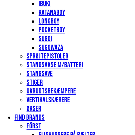
Ibuki
Katanaboy
Longboy
Pocketboy
Sugoi
Sugowaza
Sprøjtepistoler
Stangsakse m/batteri
Stangsave
Stiger
Ukrudtsbekæmpere
Vertikalskærere
Økser
Find Brands
Först
Flishuggere på bælter