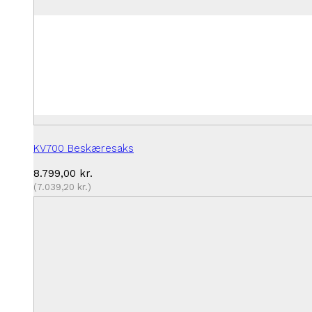
KV700 Beskæresaks
8.799,00
kr.
(
7.039,20
kr.
)