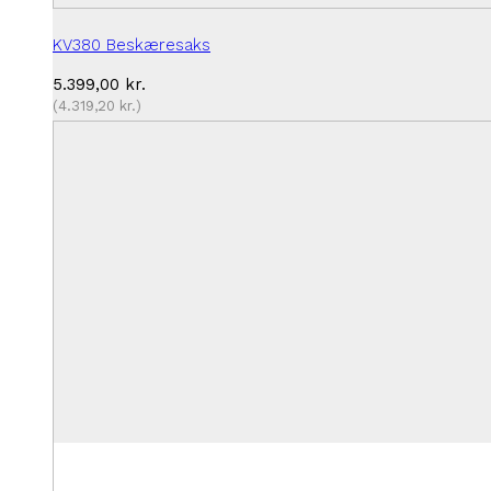
KV380 Beskæresaks
5.399,00
kr.
(
4.319,20
kr.
)