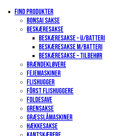
Find produkter
Bonsai sakse
Beskæresakse
Beskæresakse – u/batteri
Beskæresakse m/batteri
Beskæresakse – tilbehør
Brændekløvere
Fejemaskiner
Flishugger
Först flishuggere
Foldesave
Grensakse
Græsslåmaskiner
Hækkesakse
Kantskærere