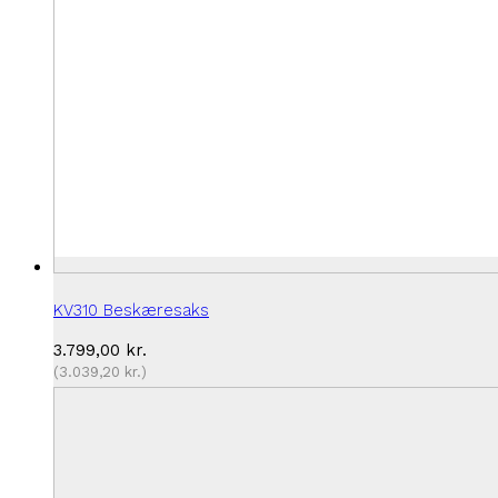
KV310 Beskæresaks
3.799,00
kr.
(
3.039,20
kr.
)