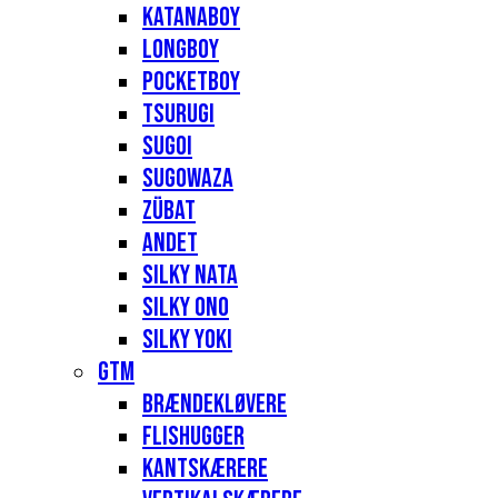
Katanaboy
Longboy
Pocketboy
Tsurugi
Sugoi
Sugowaza
Zübat
Andet
Silky Nata
Silky Ono
Silky Yoki
GTM
Brændekløvere
Flishugger
Kantskærere