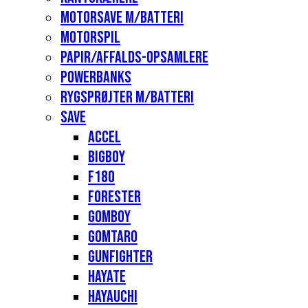
Motorsave m/batteri
Motorspil
Papir/affalds-opsamlere
Powerbanks
Rygsprøjter m/batteri
Save
Accel
Bigboy
F180
Forester
Gomboy
Gomtaro
Gunfighter
Hayate
Hayauchi