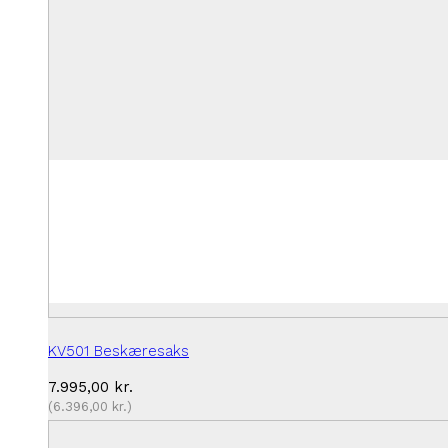
KV501 Beskæresaks
7.995,00
kr.
(
6.396,00
kr.
)