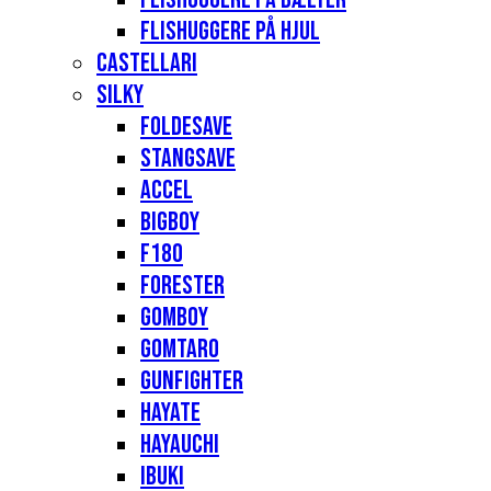
Flishuggere på hjul
Castellari
Silky
Foldesave
Stangsave
Accel
Bigboy
F180
Forester
Gomboy
Gomtaro
Gunfighter
Hayate
Hayauchi
Ibuki