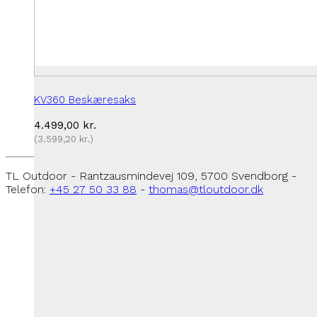
KV360 Beskæresaks
4.499,00
kr.
(
3.599,20
kr.
)
TL Outdoor - Rantzausmindevej 109, 5700 Svendborg -
Telefon:
+45 27 50 33 88
-
thomas@tloutdoor.dk