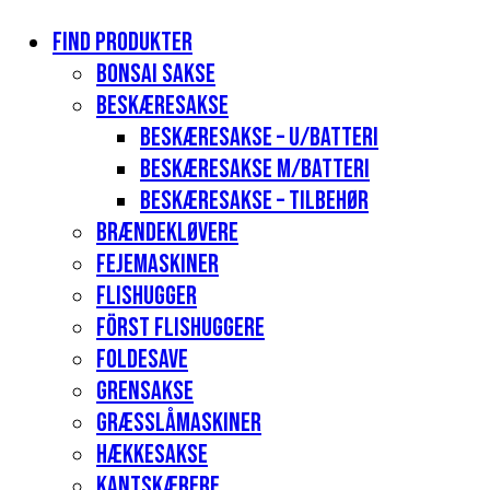
Find produkter
Bonsai sakse
Beskæresakse
Beskæresakse – u/batteri
Beskæresakse m/batteri
Beskæresakse – tilbehør
Brændekløvere
Fejemaskiner
Flishugger
Först flishuggere
Foldesave
Grensakse
Græsslåmaskiner
Hækkesakse
Kantskærere