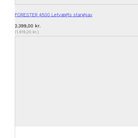
FORESTER 4500 Letvægts stangsav
2.399,00
kr.
(
1.919,20
kr.
)