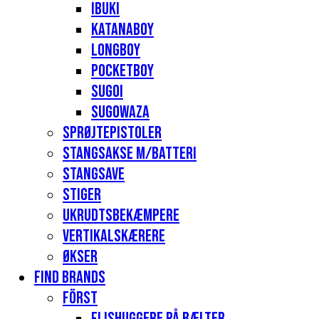
Ibuki
Katanaboy
Longboy
Pocketboy
Sugoi
Sugowaza
Sprøjtepistoler
Stangsakse m/batteri
Stangsave
Stiger
Ukrudtsbekæmpere
Vertikalskærere
Økser
Find Brands
Först
Flishuggere på bælter