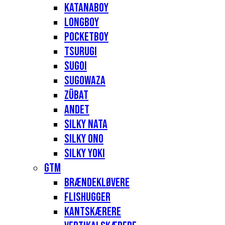
Katanaboy
Longboy
Pocketboy
Tsurugi
Sugoi
Sugowaza
Zübat
Andet
Silky Nata
Silky Ono
Silky Yoki
GTM
Brændekløvere
Flishugger
Kantskærere