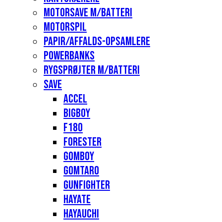
Motorsave m/batteri
Motorspil
Papir/affalds-opsamlere
Powerbanks
Rygsprøjter m/batteri
Save
Accel
Bigboy
F180
Forester
Gomboy
Gomtaro
Gunfighter
Hayate
Hayauchi