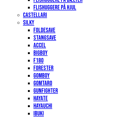
Flishuggere på hjul
Castellari
Silky
Foldesave
Stangsave
Accel
Bigboy
F180
Forester
Gomboy
Gomtaro
Gunfighter
Hayate
Hayauchi
Ibuki