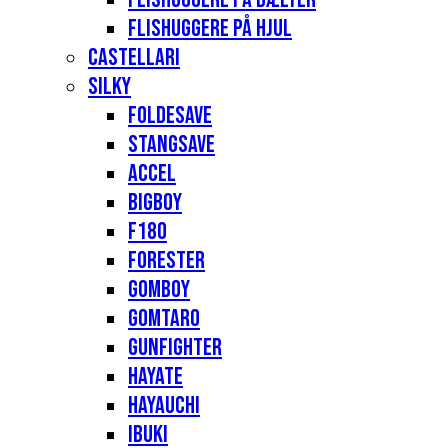
Flishuggere på hjul
Castellari
Silky
Foldesave
Stangsave
Accel
Bigboy
F180
Forester
Gomboy
Gomtaro
Gunfighter
Hayate
Hayauchi
Ibuki