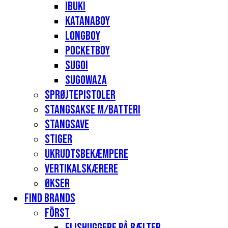
Ibuki
Katanaboy
Longboy
Pocketboy
Sugoi
Sugowaza
Sprøjtepistoler
Stangsakse m/batteri
Stangsave
Stiger
Ukrudtsbekæmpere
Vertikalskærere
Økser
Find Brands
Först
Flishuggere på bælter