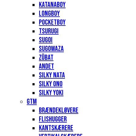
Katanaboy
Longboy
Pocketboy
Tsurugi
Sugoi
Sugowaza
Zübat
Andet
Silky Nata
Silky Ono
Silky Yoki
GTM
Brændekløvere
Flishugger
Kantskærere