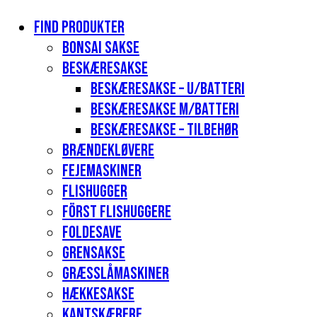
Find produkter
Bonsai sakse
Beskæresakse
Beskæresakse – u/batteri
Beskæresakse m/batteri
Beskæresakse – tilbehør
Brændekløvere
Fejemaskiner
Flishugger
Först flishuggere
Foldesave
Grensakse
Græsslåmaskiner
Hækkesakse
Kantskærere