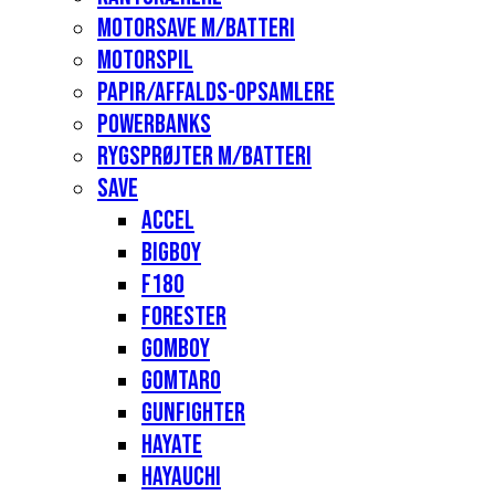
Motorsave m/batteri
Motorspil
Papir/affalds-opsamlere
Powerbanks
Rygsprøjter m/batteri
Save
Accel
Bigboy
F180
Forester
Gomboy
Gomtaro
Gunfighter
Hayate
Hayauchi