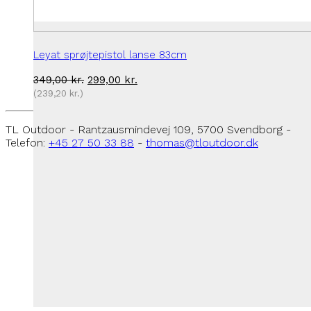
Leyat sprøjtepistol lanse 83cm
Den
Den
349,00
kr.
299,00
kr.
oprindelige
aktuelle
(
239,20
kr.
)
pris
pris
var:
er:
349,00 kr..
299,00 kr..
TL Outdoor - Rantzausmindevej 109, 5700 Svendborg -
Telefon:
+45 27 50 33 88
-
thomas@tloutdoor.dk