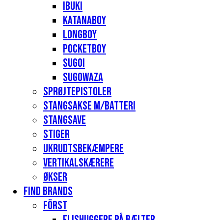
Ibuki
Katanaboy
Longboy
Pocketboy
Sugoi
Sugowaza
Sprøjtepistoler
Stangsakse m/batteri
Stangsave
Stiger
Ukrudtsbekæmpere
Vertikalskærere
Økser
Find Brands
Först
Flishuggere på bælter