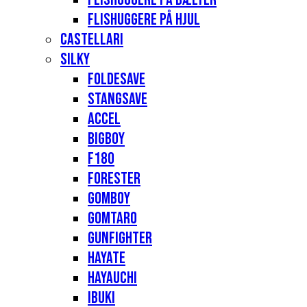
Flishuggere på hjul
Castellari
Silky
Foldesave
Stangsave
Accel
Bigboy
F180
Forester
Gomboy
Gomtaro
Gunfighter
Hayate
Hayauchi
Ibuki