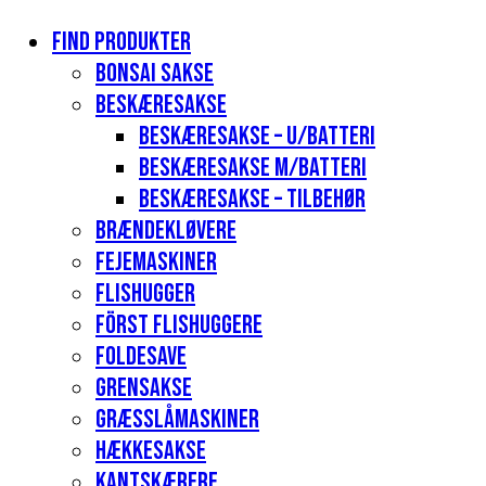
Find produkter
Bonsai sakse
Beskæresakse
Beskæresakse – u/batteri
Beskæresakse m/batteri
Beskæresakse – tilbehør
Brændekløvere
Fejemaskiner
Flishugger
Först flishuggere
Foldesave
Grensakse
Græsslåmaskiner
Hækkesakse
Kantskærere