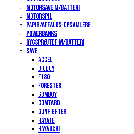
Motorsave m/batteri
Motorspil
Papir/affalds-opsamlere
Powerbanks
Rygsprøjter m/batteri
Save
Accel
Bigboy
F180
Forester
Gomboy
Gomtaro
Gunfighter
Hayate
Hayauchi