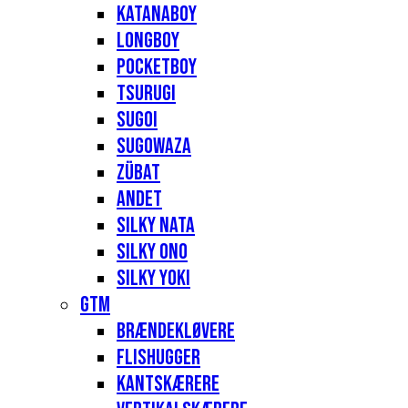
Katanaboy
Longboy
Pocketboy
Tsurugi
Sugoi
Sugowaza
Zübat
Andet
Silky Nata
Silky Ono
Silky Yoki
GTM
Brændekløvere
Flishugger
Kantskærere