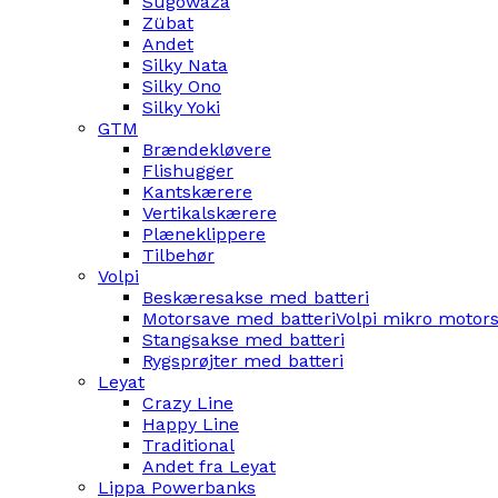
Sugowaza
Zübat
Andet
Silky Nata
Silky Ono
Silky Yoki
GTM
Brændekløvere
Flishugger
Kantskærere
Vertikalskærere
Plæneklippere
Tilbehør
Volpi
Beskæresakse med batteri
Motorsave med batteri
Volpi mikro motor
Stangsakse med batteri
Rygsprøjter med batteri
Leyat
Crazy Line
Happy Line
Traditional
Andet fra Leyat
Lippa Powerbanks