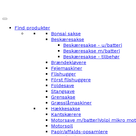
Find produkter
Bonsai sakse
Beskæresakse
Beskæresakse - u/batteri
Beskæresakse m/batteri
Beskæresakse - tilbehør
Brændekløvere
Fejemaskiner
Flishugger
Först flishuggere
Foldesave
Stangsave
Grensakse
Græsslåmaskiner
Hækkesakse
Kantskærere
Motorsave m/batteri
Volpi mikro mo
Motorspil
Papir/affalds-opsamlere