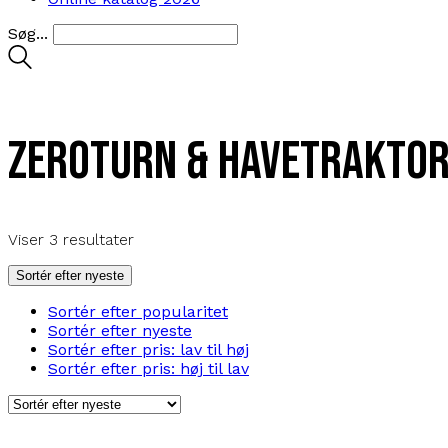
S
ø
g
.
.
.
Zeroturn & havetrakto
Sorteret
Viser 3 resultater
efter
seneste
Sortér efter nyeste
Sortér efter popularitet
Sortér efter nyeste
Sortér efter pris: lav til høj
Sortér efter pris: høj til lav