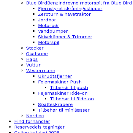
Blue Bird
Benzindrevne motorspil fra Blue Bird
Fjernstyret skråningsklipper
Zeroturn & havetraktor
Jordbor
Motorbør
Vandpumper
Skiveklipper & Trimmer
Motorspil
Stocker
Okatsune
Haps
Vultur
Westermann
Ukrudtsfjerner
Fejemaskiner Push
Tilbehør til push
Fejemaskiner Ride-on
Tilbehør til Ride-on
Spalteskrabere
Tilbehør til minilæsser
Nordicc
Find forhandler
Reservedels tegninger
Online katalog 2026