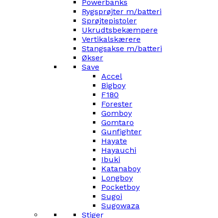
Powerbanks
Rygsprøjter m/batteri
Sprøjtepistoler
Ukrudtsbekæmpere
Vertikalskærere
Stangsakse m/batteri
Økser
Save
Accel
Bigboy
F180
Forester
Gomboy
Gomtaro
Gunfighter
Hayate
Hayauchi
Ibuki
Katanaboy
Longboy
Pocketboy
Sugoi
Sugowaza
Stiger