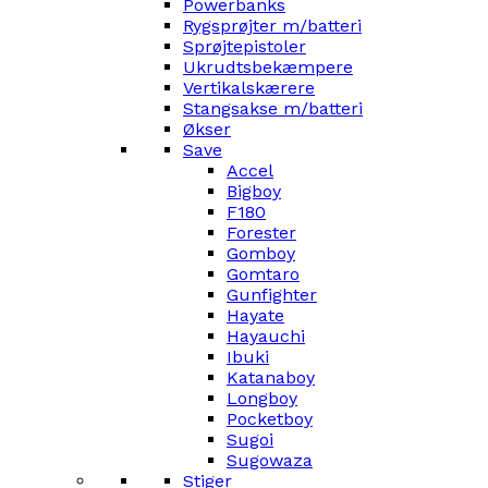
Powerbanks
Rygsprøjter m/batteri
Sprøjtepistoler
Ukrudtsbekæmpere
Vertikalskærere
Stangsakse m/batteri
Økser
Save
Accel
Bigboy
F180
Forester
Gomboy
Gomtaro
Gunfighter
Hayate
Hayauchi
Ibuki
Katanaboy
Longboy
Pocketboy
Sugoi
Sugowaza
Stiger