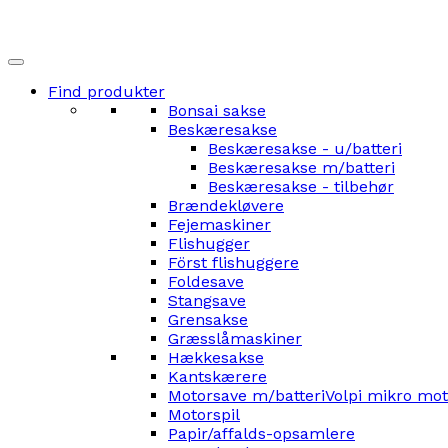
Find produkter
Bonsai sakse
Beskæresakse
Beskæresakse - u/batteri
Beskæresakse m/batteri
Beskæresakse - tilbehør
Brændekløvere
Fejemaskiner
Flishugger
Först flishuggere
Foldesave
Stangsave
Grensakse
Græsslåmaskiner
Hækkesakse
Kantskærere
Motorsave m/batteri
Volpi mikro mo
Motorspil
Papir/affalds-opsamlere