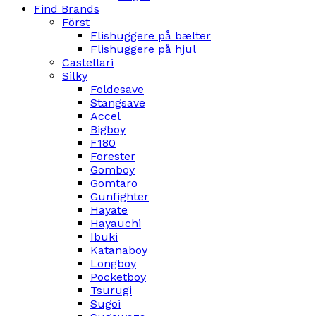
Find Brands
Först
Flishuggere på bælter
Flishuggere på hjul
Castellari
Silky
Foldesave
Stangsave
Accel
Bigboy
F180
Forester
Gomboy
Gomtaro
Gunfighter
Hayate
Hayauchi
Ibuki
Katanaboy
Longboy
Pocketboy
Tsurugi
Sugoi