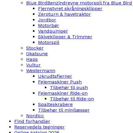
Blue Bird
Benzindrevne motorspil fra Blue Bird
Fjernstyret skråningsklipper
Zeroturn & havetraktor
Jordbor
Motorbør
Vandpumper
Skiveklipper & Trimmer
Motorspil
Stocker
Okatsune
Haps
Vultur
Westermann
Ukrudtsfjerner
Fejemaskiner Push
Tilbehør til push
Fejemaskiner Ride-on
Tilbehør til Ride-on
Spalteskrabere
Tilbehør til minilæsser
Nordicc
Find forhandler
Reservedels tegninger
Online katalog 2026