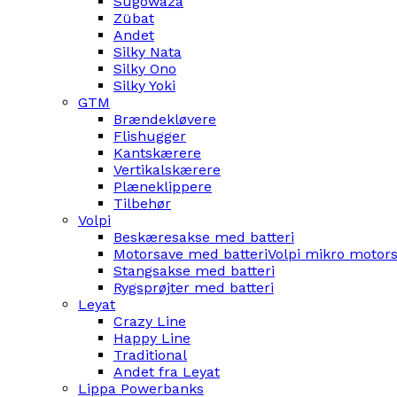
Sugowaza
Zübat
Andet
Silky Nata
Silky Ono
Silky Yoki
GTM
Brændekløvere
Flishugger
Kantskærere
Vertikalskærere
Plæneklippere
Tilbehør
Volpi
Beskæresakse med batteri
Motorsave med batteri
Volpi mikro motor
Stangsakse med batteri
Rygsprøjter med batteri
Leyat
Crazy Line
Happy Line
Traditional
Andet fra Leyat
Lippa Powerbanks