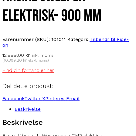
elektrisk- 900 mm
Varenummer (SKU):
101011
Kategori:
Tilbehør til Ride-
on
12.999,00
kr.
inkl. moms
(
10.399,20
kr.
)
ekskl. moms
Find din forhandler her
Del dette produkt:
Facebook
Twitter X
Pinterest
Email
Beskrivelse
Beskrivelse
Ekstra tilbehør til Westermann CM2 elektrisk