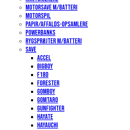
Motorsave m/batteri
Motorspil
Papir/affalds-opsamlere
Powerbanks
Rygsprøjter m/batteri
Save
Accel
Bigboy
F180
Forester
Gomboy
Gomtaro
Gunfighter
Hayate
Hayauchi