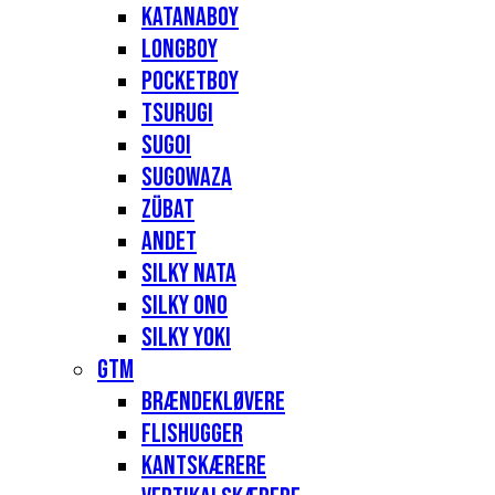
Katanaboy
Longboy
Pocketboy
Tsurugi
Sugoi
Sugowaza
Zübat
Andet
Silky Nata
Silky Ono
Silky Yoki
GTM
Brændekløvere
Flishugger
Kantskærere