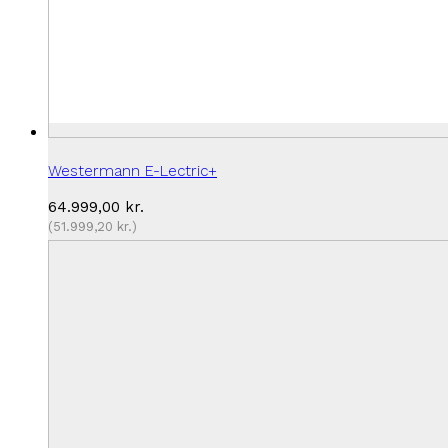
Westermann E-Lectric+
64.999,00
kr.
(
51.999,20
kr.
)