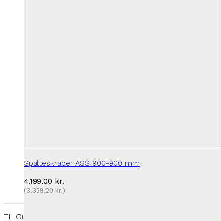
Spalteskraber ASS 900-900 mm
4.199,00
kr.
(
3.359,20
kr.
)
TL Outdoor - Rantzausmindevej 109, 5700 Svendborg -