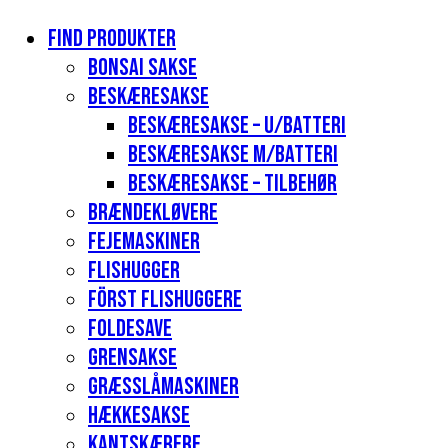
Find produkter
Bonsai sakse
Beskæresakse
Beskæresakse – u/batteri
Beskæresakse m/batteri
Beskæresakse – tilbehør
Brændekløvere
Fejemaskiner
Flishugger
Först flishuggere
Foldesave
Grensakse
Græsslåmaskiner
Hækkesakse
Kantskærere