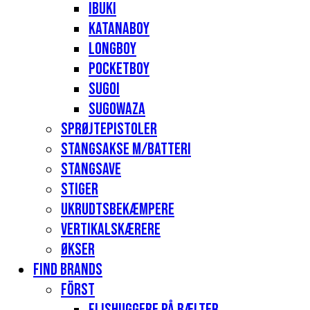
Ibuki
Katanaboy
Longboy
Pocketboy
Sugoi
Sugowaza
Sprøjtepistoler
Stangsakse m/batteri
Stangsave
Stiger
Ukrudtsbekæmpere
Vertikalskærere
Økser
Find Brands
Först
Flishuggere på bælter