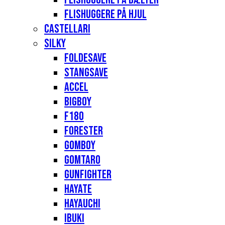
Flishuggere på hjul
Castellari
Silky
Foldesave
Stangsave
Accel
Bigboy
F180
Forester
Gomboy
Gomtaro
Gunfighter
Hayate
Hayauchi
Ibuki