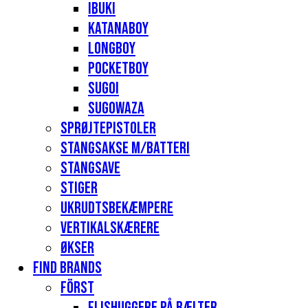
Ibuki
Katanaboy
Longboy
Pocketboy
Sugoi
Sugowaza
Sprøjtepistoler
Stangsakse m/batteri
Stangsave
Stiger
Ukrudtsbekæmpere
Vertikalskærere
Økser
Find Brands
Först
Flishuggere på bælter