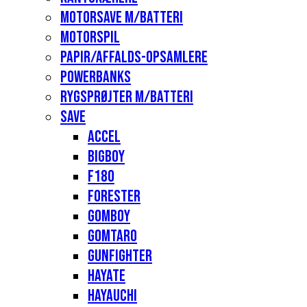
Motorsave m/batteri
Motorspil
Papir/affalds-opsamlere
Powerbanks
Rygsprøjter m/batteri
Save
Accel
Bigboy
F180
Forester
Gomboy
Gomtaro
Gunfighter
Hayate
Hayauchi