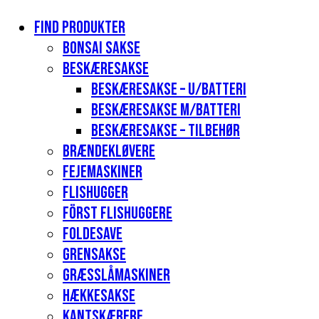
Find produkter
Bonsai sakse
Beskæresakse
Beskæresakse – u/batteri
Beskæresakse m/batteri
Beskæresakse – tilbehør
Brændekløvere
Fejemaskiner
Flishugger
Först flishuggere
Foldesave
Grensakse
Græsslåmaskiner
Hækkesakse
Kantskærere