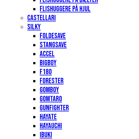
Flishuggere på hjul
Castellari
Silky
Foldesave
Stangsave
Accel
Bigboy
F180
Forester
Gomboy
Gomtaro
Gunfighter
Hayate
Hayauchi
Ibuki