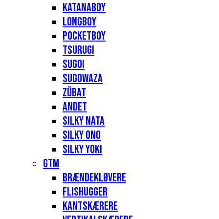
Katanaboy
Longboy
Pocketboy
Tsurugi
Sugoi
Sugowaza
Zübat
Andet
Silky Nata
Silky Ono
Silky Yoki
GTM
Brændekløvere
Flishugger
Kantskærere