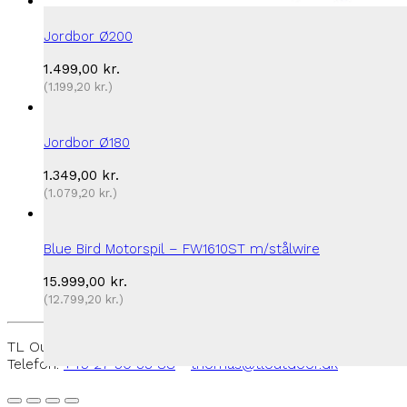
Jordbor Ø200
1.499,00
kr.
(
1.199,20
kr.
)
Jordbor Ø180
1.349,00
kr.
(
1.079,20
kr.
)
Blue Bird Motorspil – FW1610ST m/stålwire
15.999,00
kr.
(
12.799,20
kr.
)
TL Outdoor - Rantzausmindevej 109, 5700 Svendborg -
Telefon:
+45 27 50 33 88
-
thomas@tloutdoor.dk