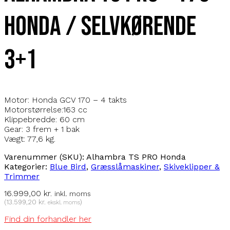
Honda / selvkørende
3+1
Motor: Honda GCV 170 – 4 takts
Motorstørrelse:163 cc
Klippebredde: 60 cm
Gear: 3 frem + 1 bak
Vægt: 77,6 kg.
Varenummer (SKU):
Alhambra TS PRO Honda
Kategorier:
Blue Bird
,
Græsslåmaskiner
,
Skiveklipper &
Trimmer
16.999,00
kr.
inkl. moms
(
13.599,20
kr.
)
ekskl. moms
Find din forhandler her