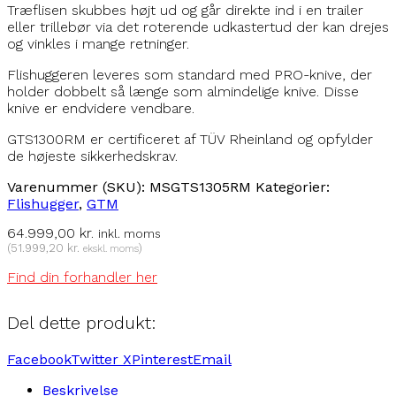
Træflisen skubbes højt ud og går direkte ind i en trailer
eller trillebør via det roterende udkastertud der kan drejes
og vinkles i mange retninger.
Flishuggeren leveres som standard med PRO-knive, der
holder dobbelt så længe som almindelige knive. Disse
knive er endvidere vendbare.
GTS1300RM er certificeret af TÜV Rheinland og opfylder
de højeste sikkerhedskrav.
Varenummer (SKU):
MSGTS1305RM
Kategorier:
Flishugger
,
GTM
64.999,00
kr.
inkl. moms
(
51.999,20
kr.
)
ekskl. moms
Find din forhandler her
Del dette produkt:
Facebook
Twitter X
Pinterest
Email
Beskrivelse