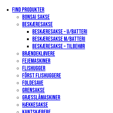
Find produkter
Bonsai sakse
Beskæresakse
Beskæresakse – u/batteri
Beskæresakse m/batteri
Beskæresakse – tilbehør
Brændekløvere
Fejemaskiner
Flishugger
Först flishuggere
Foldesave
Grensakse
Græsslåmaskiner
Hækkesakse
Kantskærere