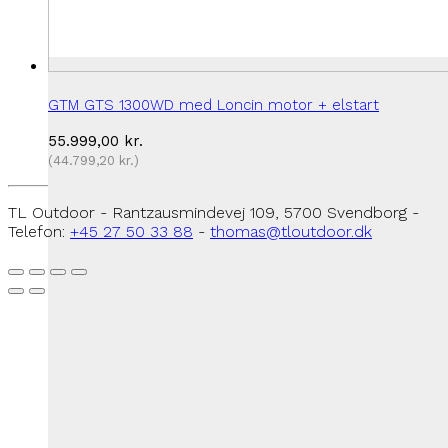
GTM GTS 1300WD med Loncin motor + elstart
55.999,00
kr.
(
44.799,20
kr.
)
TL Outdoor - Rantzausmindevej 109, 5700 Svendborg -
Telefon:
+45 27 50 33 88
-
thomas@tloutdoor.dk