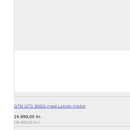
GTM GTS 900G med Loncin motor
24.999,00
kr.
(
19.999,20
kr.
)