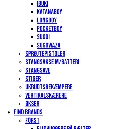
Ibuki
Katanaboy
Longboy
Pocketboy
Sugoi
Sugowaza
Sprøjtepistoler
Stangsakse m/batteri
Stangsave
Stiger
Ukrudtsbekæmpere
Vertikalskærere
Økser
Find Brands
Först
Flishuggere på bælter