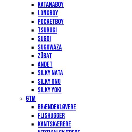
Katanaboy
Longboy
Pocketboy
Tsurugi
Sugoi
Sugowaza
Zübat
Andet
Silky Nata
Silky Ono
Silky Yoki
GTM
Brændekløvere
Flishugger
Kantskærere