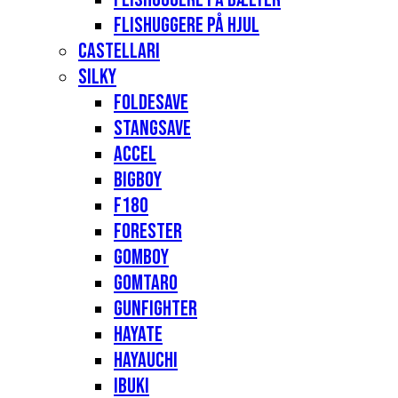
Flishuggere på hjul
Castellari
Silky
Foldesave
Stangsave
Accel
Bigboy
F180
Forester
Gomboy
Gomtaro
Gunfighter
Hayate
Hayauchi
Ibuki