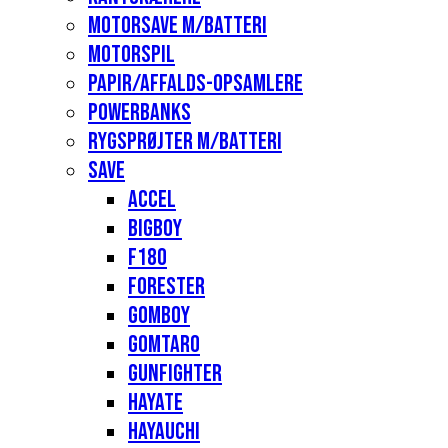
Motorsave m/batteri
Motorspil
Papir/affalds-opsamlere
Powerbanks
Rygsprøjter m/batteri
Save
Accel
Bigboy
F180
Forester
Gomboy
Gomtaro
Gunfighter
Hayate
Hayauchi