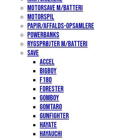
Motorsave m/batteri
Motorspil
Papir/affalds-opsamlere
Powerbanks
Rygsprøjter m/batteri
Save
Accel
Bigboy
F180
Forester
Gomboy
Gomtaro
Gunfighter
Hayate
Hayauchi