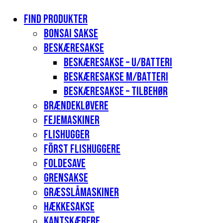
Find produkter
Bonsai sakse
Beskæresakse
Beskæresakse – u/batteri
Beskæresakse m/batteri
Beskæresakse – tilbehør
Brændekløvere
Fejemaskiner
Flishugger
Först flishuggere
Foldesave
Grensakse
Græsslåmaskiner
Hækkesakse
Kantskærere