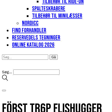
Tilbehør til Ride-on
Spalteskrabere
Tilbehør til minilæsser
Nordicc
Find forhandler
Reservedels tegninger
Online katalog 2026
Søg...
Först TR6P flishugger