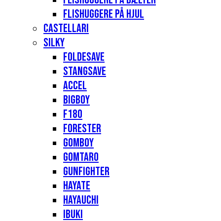
Flishuggere på hjul
Castellari
Silky
Foldesave
Stangsave
Accel
Bigboy
F180
Forester
Gomboy
Gomtaro
Gunfighter
Hayate
Hayauchi
Ibuki