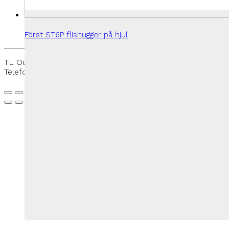
Först ST6P flishugger på hjul
TL Outdoor - Rantzausmindevej 109, 5700 Svendborg -
Telefon:
+45 27 50 33 88
-
thomas@tloutdoor.dk