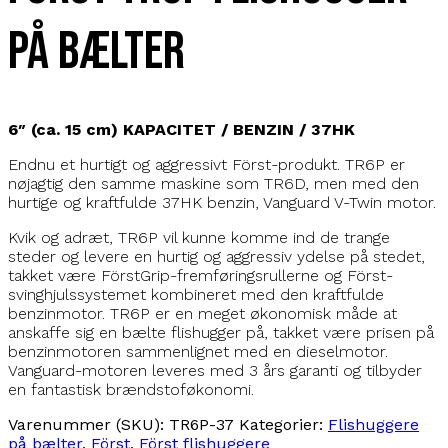
på bælter
6″ (ca. 15 cm) KAPACITET / BENZIN / 37HK
Endnu et hurtigt og aggressivt Först-produkt. TR6P er
nøjagtig den samme maskine som TR6D, men med den
hurtige og kraftfulde 37HK benzin, Vanguard V-Twin motor.
Kvik og adræt, TR6P vil kunne komme ind de trange
steder og levere en hurtig og aggressiv ydelse på stedet,
takket være FörstGrip-fremføringsrullerne og Först-
svinghjulssystemet kombineret med den kraftfulde
benzinmotor. TR6P er en meget økonomisk måde at
anskaffe sig en bælte flishugger på, takket være prisen på
benzinmotoren sammenlignet med en dieselmotor.
Vanguard-motoren leveres med 3 års garanti og tilbyder
en fantastisk brændstoføkonomi.
Varenummer (SKU):
TR6P-37
Kategorier:
Flishuggere
på bælter
,
Först
,
Först flishuggere