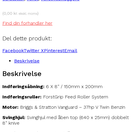
(
0,00
kr.
)
ekskl. moms
Find din forhandler her
Del dette produkt:
Facebook
Twitter X
Pinterest
Email
Beskrivelse
Beskrivelse
Indføringsåbning:
6 X 8” / 150mm x 200mm
Indføringsruller:
ForstGrip Feed Roller System
Motor:
Briggs & Stratton Vanguard – 37hp V Twin Benzin
Svinghjul:
Svinghjul med åben top (640 x 25mm) dobbelt
8” knive