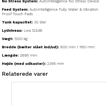
No Stress System:
AutoIntelligence No Stress Device
Feed System:
AutoIntelligence Fully Water & Vibration
Proof Touch Pads
Tank kapacitet:
30 liter
Lydniveau:
Lwa 122dB
Vægt:
1200 kg
Bredde
(bælter slået ind/ud):
800 mm / 1150 mm
Længde:
2695 mm
Højde (med udkaster):
2395 mm
Relaterede varer