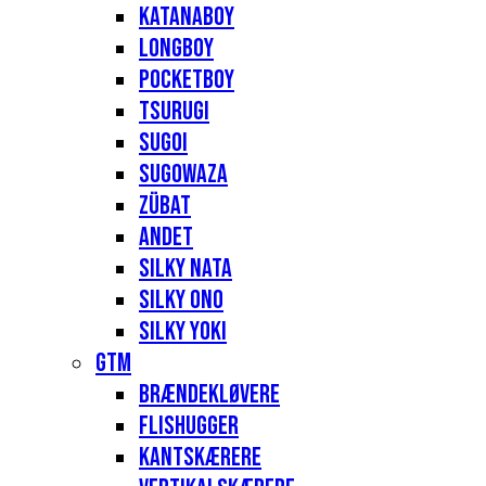
Katanaboy
Longboy
Pocketboy
Tsurugi
Sugoi
Sugowaza
Zübat
Andet
Silky Nata
Silky Ono
Silky Yoki
GTM
Brændekløvere
Flishugger
Kantskærere