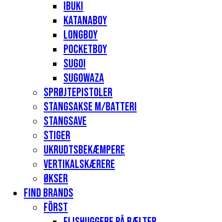
Ibuki
Katanaboy
Longboy
Pocketboy
Sugoi
Sugowaza
Sprøjtepistoler
Stangsakse m/batteri
Stangsave
Stiger
Ukrudtsbekæmpere
Vertikalskærere
Økser
Find Brands
Först
Flishuggere på bælter