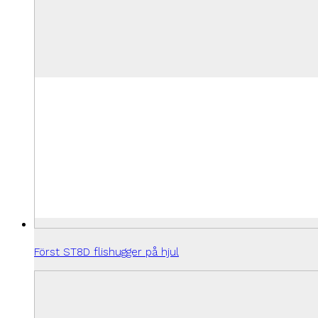
Först ST8D flishugger på hjul