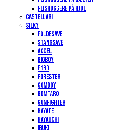
Flishuggere på hjul
Castellari
Silky
Foldesave
Stangsave
Accel
Bigboy
F180
Forester
Gomboy
Gomtaro
Gunfighter
Hayate
Hayauchi
Ibuki