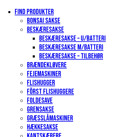
Find produkter
Bonsai sakse
Beskæresakse
Beskæresakse – u/batteri
Beskæresakse m/batteri
Beskæresakse – tilbehør
Brændekløvere
Fejemaskiner
Flishugger
Först flishuggere
Foldesave
Grensakse
Græsslåmaskiner
Hækkesakse
Kantskærere