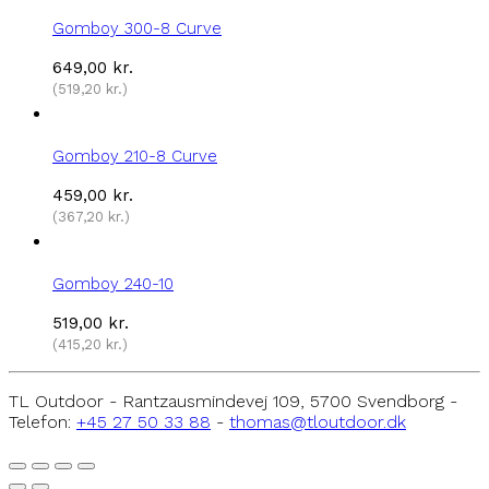
Gomboy 300-8 Curve
649,00
kr.
(
519,20
kr.
)
Gomboy 210-8 Curve
459,00
kr.
(
367,20
kr.
)
Gomboy 240-10
519,00
kr.
(
415,20
kr.
)
TL Outdoor - Rantzausmindevej 109, 5700 Svendborg -
Telefon:
+45 27 50 33 88
-
thomas@tloutdoor.dk