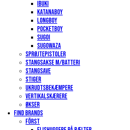
Ibuki
Katanaboy
Longboy
Pocketboy
Sugoi
Sugowaza
Sprøjtepistoler
Stangsakse m/batteri
Stangsave
Stiger
Ukrudtsbekæmpere
Vertikalskærere
Økser
Find Brands
Först
Flishuggere på bælter