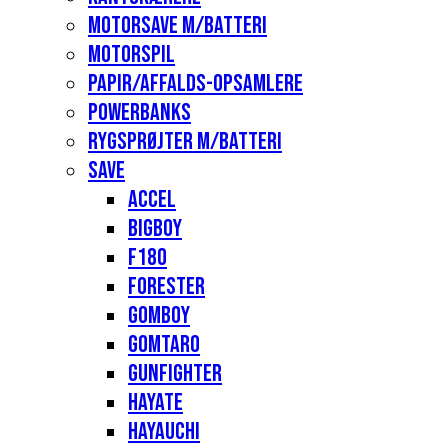
Motorsave m/batteri
Motorspil
Papir/affalds-opsamlere
Powerbanks
Rygsprøjter m/batteri
Save
Accel
Bigboy
F180
Forester
Gomboy
Gomtaro
Gunfighter
Hayate
Hayauchi