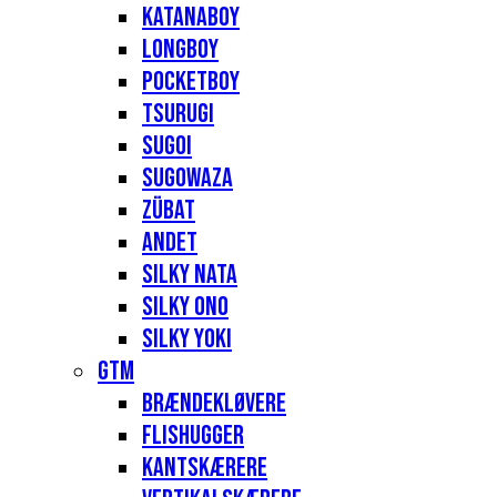
Katanaboy
Longboy
Pocketboy
Tsurugi
Sugoi
Sugowaza
Zübat
Andet
Silky Nata
Silky Ono
Silky Yoki
GTM
Brændekløvere
Flishugger
Kantskærere