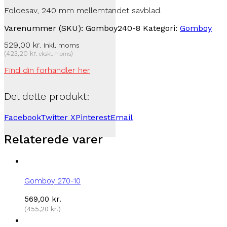
Foldesav, 240 mm mellemtandet savblad.
Varenummer (SKU):
Gomboy240-8
Kategori:
Gomboy
529,00
kr.
inkl. moms
(
423,20
kr.
)
ekskl. moms
Find din forhandler her
Del dette produkt:
Facebook
Twitter X
Pinterest
Email
Relaterede varer
Gomboy 270-10
569,00
kr.
(
455,20
kr.
)