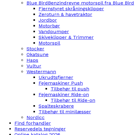
Blue Bird
Benzindrevne motorspil fra Blue Bird
Fjernstyret skråningsklipper
Zeroturn & havetraktor
Jordbor
Motorbør
Vandpumper
Skiveklipper & Trimmer
Motorspil
Stocker
Okatsune
Haps
Vultur
Westermann
Ukrudtsfjerner
Fejemaskiner Push
Tilbehør til push
Fejemaskiner Ride-on
Tilbehør til Ride-on
Spalteskrabere
Tilbehør til minilæsser
Nordicc
Find forhandler
Reservedels tegninger
Online katalog 2026