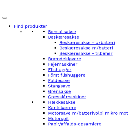
Find produkter
Bonsai sakse
Beskæresakse
Beskæresakse - u/batteri
Beskæresakse m/batteri
Beskæresakse - tilbehør
Brændekløvere
Fejemaskiner
Flishugger
Först flishuggere
Foldesave
Stangsave
Grensakse
Græsslåmaskiner
Hækkesakse
Kantskærere
Motorsave m/batteri
Volpi mikro mo
Motorspil
Papir/affalds-opsamlere