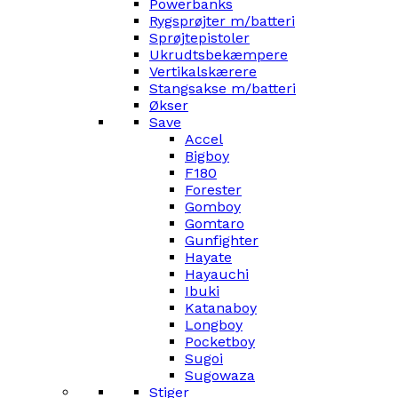
Powerbanks
Rygsprøjter m/batteri
Sprøjtepistoler
Ukrudtsbekæmpere
Vertikalskærere
Stangsakse m/batteri
Økser
Save
Accel
Bigboy
F180
Forester
Gomboy
Gomtaro
Gunfighter
Hayate
Hayauchi
Ibuki
Katanaboy
Longboy
Pocketboy
Sugoi
Sugowaza
Stiger