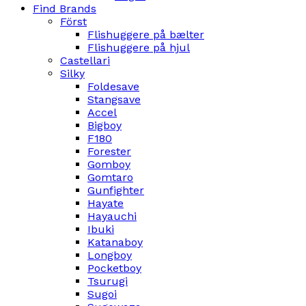
Find Brands
Först
Flishuggere på bælter
Flishuggere på hjul
Castellari
Silky
Foldesave
Stangsave
Accel
Bigboy
F180
Forester
Gomboy
Gomtaro
Gunfighter
Hayate
Hayauchi
Ibuki
Katanaboy
Longboy
Pocketboy
Tsurugi
Sugoi