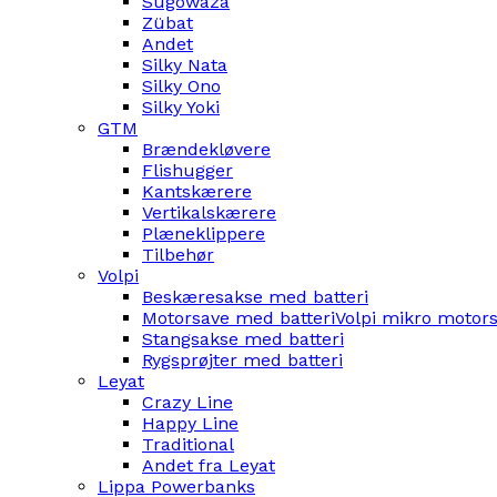
Sugowaza
Zübat
Andet
Silky Nata
Silky Ono
Silky Yoki
GTM
Brændekløvere
Flishugger
Kantskærere
Vertikalskærere
Plæneklippere
Tilbehør
Volpi
Beskæresakse med batteri
Motorsave med batteri
Volpi mikro motor
Stangsakse med batteri
Rygsprøjter med batteri
Leyat
Crazy Line
Happy Line
Traditional
Andet fra Leyat
Lippa Powerbanks