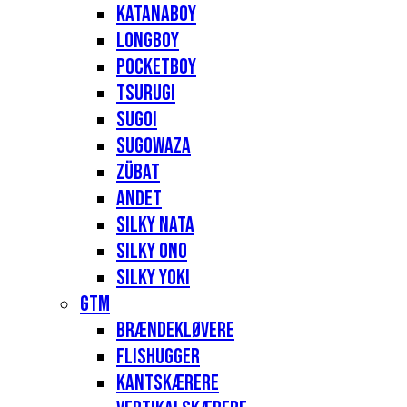
Katanaboy
Longboy
Pocketboy
Tsurugi
Sugoi
Sugowaza
Zübat
Andet
Silky Nata
Silky Ono
Silky Yoki
GTM
Brændekløvere
Flishugger
Kantskærere