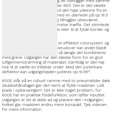
600E er en meget kompakt og let flishugger med samme
arbejdshastighed som 1300 eller 900. Det er det ideelle
format til privat brug, men med den høje ydeevne fra en
professionel maskine. Grene med en diameter på op til 5
cm trækkes automatisk ind og tilhugges ubesværet,
hvilket resulterer i perfekt størrelse træflis. Det strimlede
materiale er ideelt som barkflis eller til at fylde border og
havegange op.
Flishuggeren er udstyret med et effektivt rotorsystem og
er velegnet til alle træsorter. Derudover kan andet blødt
organisk materiale også flises, så længe det kombineres
med grene. Udgangen har den ideelle form for en god
luftgennemstrømning af materialet. Samtidig er den høj
nok til at sætte en trillebør under. Med den justerbare
deflektor kan udgangshøjden justeres op til 85°.
600E står på en robust ramme med to pneumatiske dæk.
Skubbehåndtaget gør det nemt at flytte maskinen. Lidt
plads i opbevaringen? Det er ikke noget problem, for
600E har en praktisk foldefunktion, som løfter inputtet.
Udgangen er let at skille ad og placere den i indgangen,
hvilket gør maskinen endnu mere kompakt. Tjek videoen
for mere information.