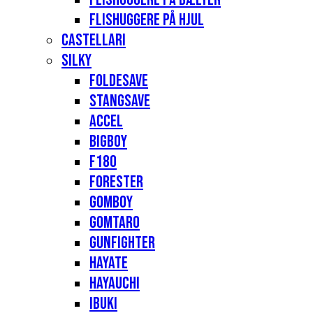
Flishuggere på hjul
Castellari
Silky
Foldesave
Stangsave
Accel
Bigboy
F180
Forester
Gomboy
Gomtaro
Gunfighter
Hayate
Hayauchi
Ibuki