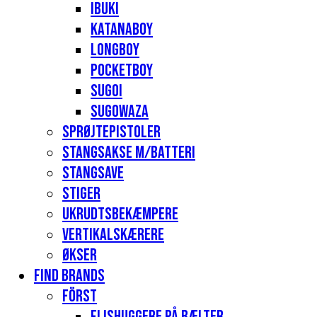
Ibuki
Katanaboy
Longboy
Pocketboy
Sugoi
Sugowaza
Sprøjtepistoler
Stangsakse m/batteri
Stangsave
Stiger
Ukrudtsbekæmpere
Vertikalskærere
Økser
Find Brands
Först
Flishuggere på bælter