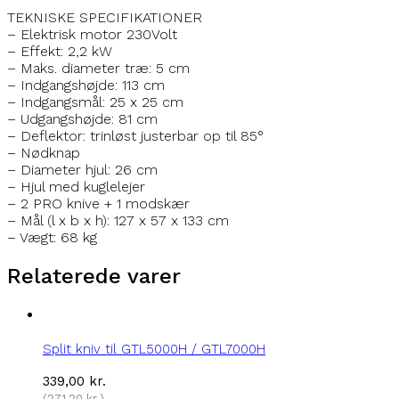
TEKNISKE SPECIFIKATIONER
– Elektrisk motor 230Volt
– Effekt: 2,2 kW
– Maks. diameter træ: 5 cm
– Indgangshøjde: 113 cm
– Indgangsmål: 25 x 25 cm
– Udgangshøjde: 81 cm
– Deflektor: trinløst justerbar op til 85°
– Nødknap
– Diameter hjul: 26 cm
– Hjul med kuglelejer
– 2 PRO knive + 1 modskær
– Mål (l x b x h): 127 x 57 x 133 cm
– Vægt: 68 kg
Relaterede varer
Split kniv til GTL5000H / GTL7000H
339,00
kr.
(
271,20
kr.
)