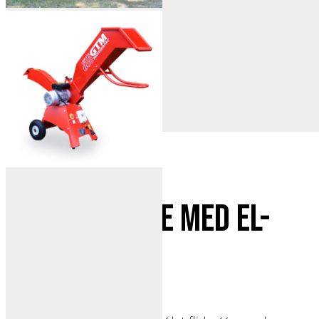
GTM GTS 600E med el-
motor