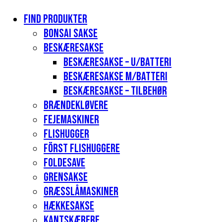
Find produkter
Bonsai sakse
Beskæresakse
Beskæresakse – u/batteri
Beskæresakse m/batteri
Beskæresakse – tilbehør
Brændekløvere
Fejemaskiner
Flishugger
Först flishuggere
Foldesave
Grensakse
Græsslåmaskiner
Hækkesakse
Kantskærere