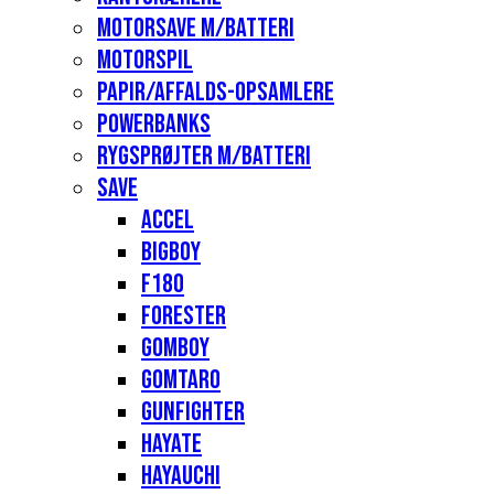
Motorsave m/batteri
Motorspil
Papir/affalds-opsamlere
Powerbanks
Rygsprøjter m/batteri
Save
Accel
Bigboy
F180
Forester
Gomboy
Gomtaro
Gunfighter
Hayate
Hayauchi