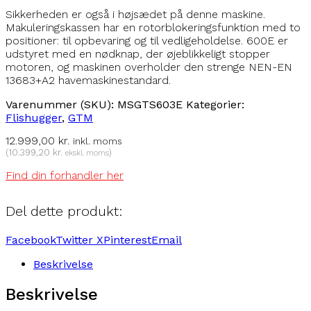
Sikkerheden er også i højsædet på denne maskine.
Makuleringskassen har en rotorblokeringsfunktion med to
positioner: til opbevaring og til vedligeholdelse. 600E er
udstyret med en nødknap, der øjeblikkeligt stopper
motoren, og maskinen overholder den strenge NEN-EN
13683+A2 havemaskinestandard.
Varenummer (SKU):
MSGTS603E
Kategorier:
Flishugger
,
GTM
12.999,00
kr.
inkl. moms
(
10.399,20
kr.
)
ekskl. moms
Find din forhandler her
Del dette produkt:
Facebook
Twitter X
Pinterest
Email
Beskrivelse
Beskrivelse