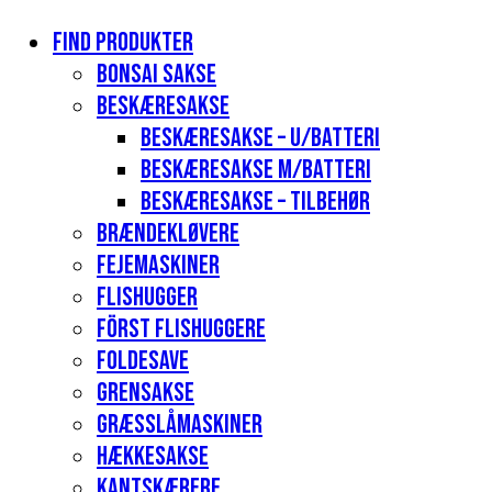
Find produkter
Bonsai sakse
Beskæresakse
Beskæresakse – u/batteri
Beskæresakse m/batteri
Beskæresakse – tilbehør
Brændekløvere
Fejemaskiner
Flishugger
Först flishuggere
Foldesave
Grensakse
Græsslåmaskiner
Hækkesakse
Kantskærere