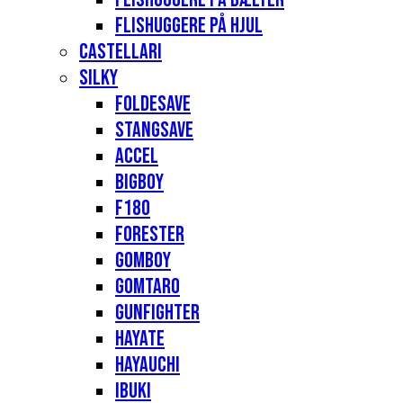
Flishuggere på hjul
Castellari
Silky
Foldesave
Stangsave
Accel
Bigboy
F180
Forester
Gomboy
Gomtaro
Gunfighter
Hayate
Hayauchi
Ibuki