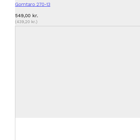
Gomtaro 270-13
549,00
kr.
(
439,20
kr.
)