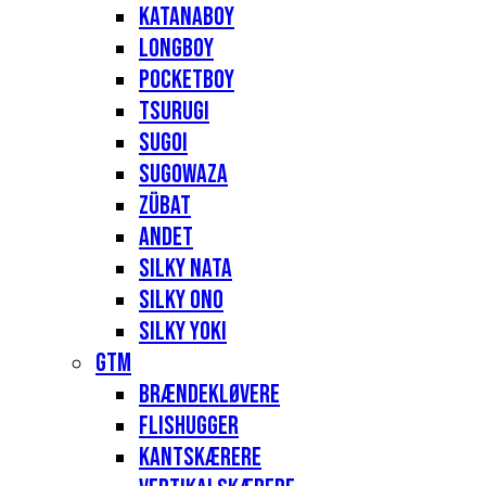
Katanaboy
Longboy
Pocketboy
Tsurugi
Sugoi
Sugowaza
Zübat
Andet
Silky Nata
Silky Ono
Silky Yoki
GTM
Brændekløvere
Flishugger
Kantskærere