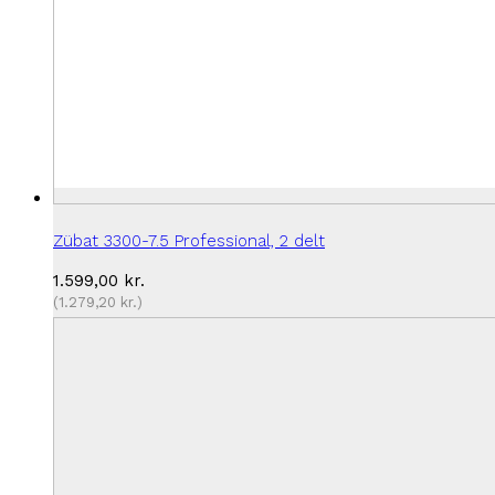
Zübat 3300-7.5 Professional, 2 delt
1.599,00
kr.
(
1.279,20
kr.
)