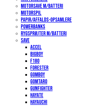
Motorsave m/batteri
Motorspil
Papir/affalds-opsamlere
Powerbanks
Rygsprøjter m/batteri
Save
Accel
Bigboy
F180
Forester
Gomboy
Gomtaro
Gunfighter
Hayate
Hayauchi