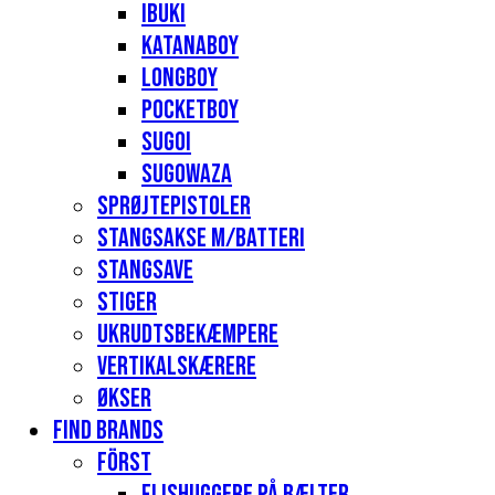
Ibuki
Katanaboy
Longboy
Pocketboy
Sugoi
Sugowaza
Sprøjtepistoler
Stangsakse m/batteri
Stangsave
Stiger
Ukrudtsbekæmpere
Vertikalskærere
Økser
Find Brands
Först
Flishuggere på bælter