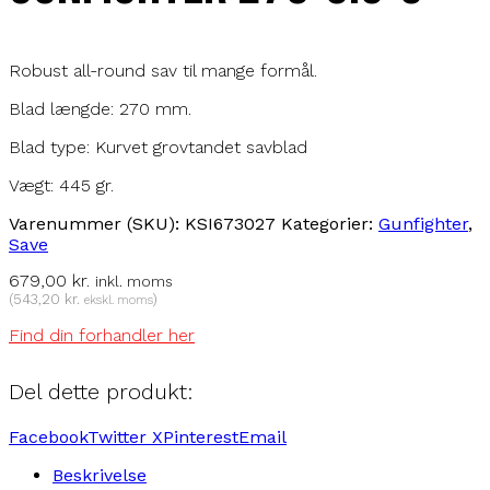
Robust all-round sav til mange formål.
Blad længde: 270 mm.
Blad type: Kurvet grovtandet savblad
Vægt: 445 gr.
Varenummer (SKU):
KSI673027
Kategorier:
Gunfighter
,
Save
679,00
kr.
inkl. moms
(
543,20
kr.
)
ekskl. moms
Find din forhandler her
Del dette produkt:
Facebook
Twitter X
Pinterest
Email
Beskrivelse