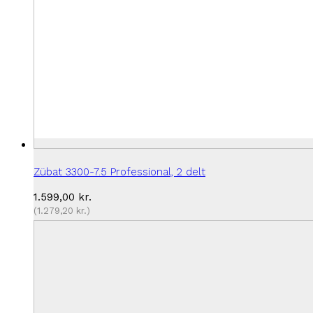
Zübat 3300-7.5 Professional, 2 delt
1.599,00
kr.
(
1.279,20
kr.
)