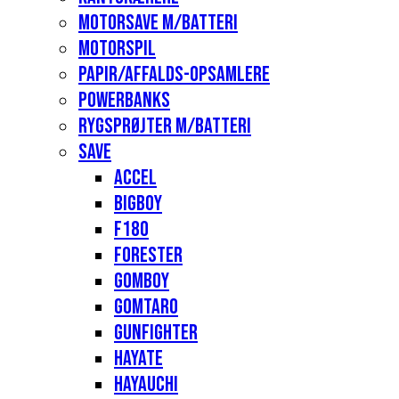
Motorsave m/batteri
Motorspil
Papir/affalds-opsamlere
Powerbanks
Rygsprøjter m/batteri
Save
Accel
Bigboy
F180
Forester
Gomboy
Gomtaro
Gunfighter
Hayate
Hayauchi