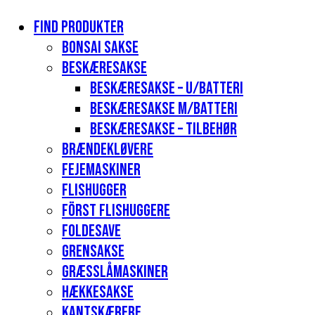
Find produkter
Bonsai sakse
Beskæresakse
Beskæresakse – u/batteri
Beskæresakse m/batteri
Beskæresakse – tilbehør
Brændekløvere
Fejemaskiner
Flishugger
Först flishuggere
Foldesave
Grensakse
Græsslåmaskiner
Hækkesakse
Kantskærere