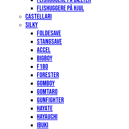
Flishuggere på hjul
Castellari
Silky
Foldesave
Stangsave
Accel
Bigboy
F180
Forester
Gomboy
Gomtaro
Gunfighter
Hayate
Hayauchi
Ibuki