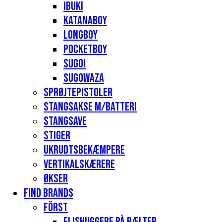
Ibuki
Katanaboy
Longboy
Pocketboy
Sugoi
Sugowaza
Sprøjtepistoler
Stangsakse m/batteri
Stangsave
Stiger
Ukrudtsbekæmpere
Vertikalskærere
Økser
Find Brands
Först
Flishuggere på bælter