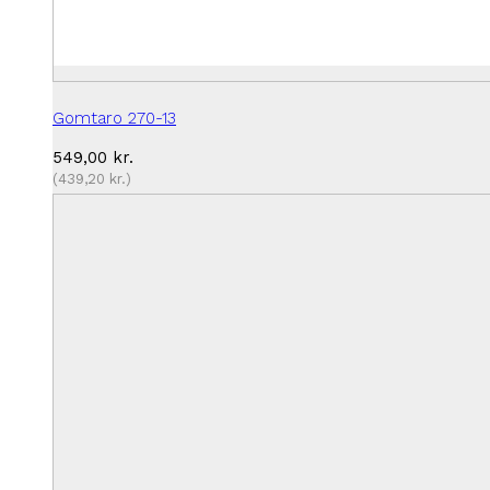
Gomtaro 270-13
549,00
kr.
(
439,20
kr.
)