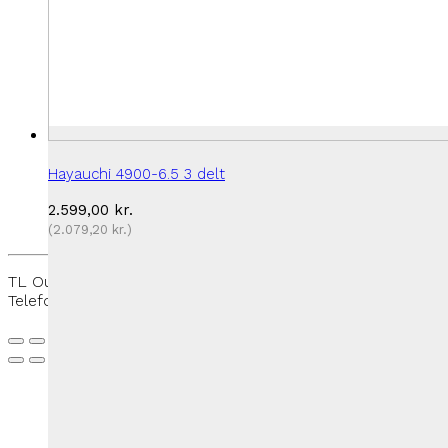
Hayauchi 4900-6.5 3 delt
2.599,00
kr.
(
2.079,20
kr.
)
TL Outdoor - Rantzausmindevej 109, 5700 Svendborg -
Telefon:
+45 27 50 33 88
-
thomas@tloutdoor.dk