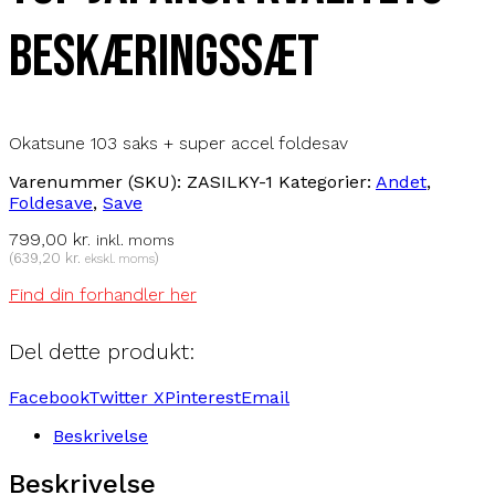
beskæringssæt
Okatsune 103 saks + super accel foldesav
Varenummer (SKU):
ZASILKY-1
Kategorier:
Andet
,
Foldesave
,
Save
799,00
kr.
inkl. moms
(
639,20
kr.
)
ekskl. moms
Find din forhandler her
Del dette produkt:
Facebook
Twitter X
Pinterest
Email
Beskrivelse
Beskrivelse