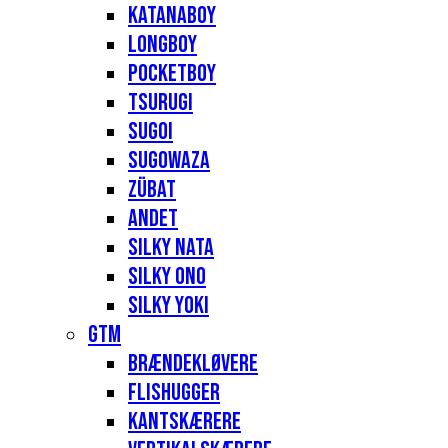
Katanaboy
Longboy
Pocketboy
Tsurugi
Sugoi
Sugowaza
Zübat
Andet
Silky Nata
Silky Ono
Silky Yoki
GTM
Brændekløvere
Flishugger
Kantskærere