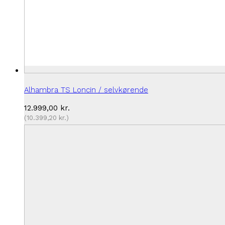
Alhambra TS Loncin / selvkørende
12.999,00
kr.
(
10.399,20
kr.
)