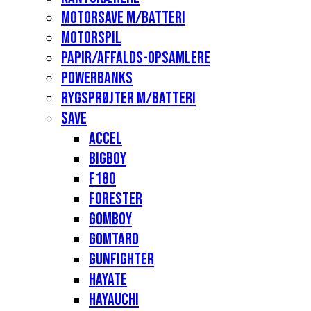
Motorsave m/batteri
Motorspil
Papir/affalds-opsamlere
Powerbanks
Rygsprøjter m/batteri
Save
Accel
Bigboy
F180
Forester
Gomboy
Gomtaro
Gunfighter
Hayate
Hayauchi