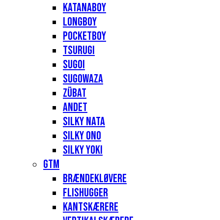
Katanaboy
Longboy
Pocketboy
Tsurugi
Sugoi
Sugowaza
Zübat
Andet
Silky Nata
Silky Ono
Silky Yoki
GTM
Brændekløvere
Flishugger
Kantskærere