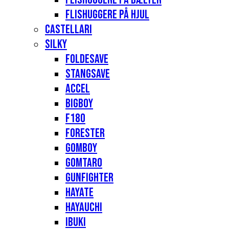
Flishuggere på hjul
Castellari
Silky
Foldesave
Stangsave
Accel
Bigboy
F180
Forester
Gomboy
Gomtaro
Gunfighter
Hayate
Hayauchi
Ibuki