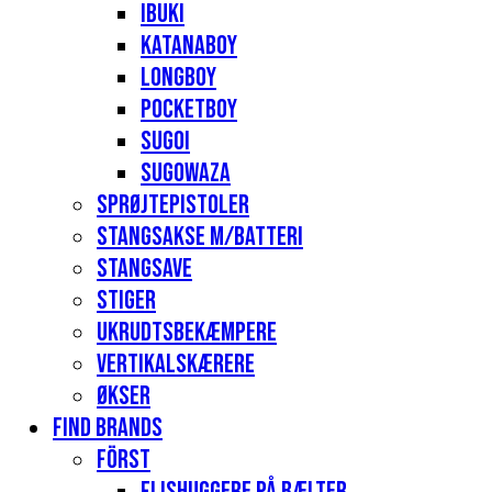
Ibuki
Katanaboy
Longboy
Pocketboy
Sugoi
Sugowaza
Sprøjtepistoler
Stangsakse m/batteri
Stangsave
Stiger
Ukrudtsbekæmpere
Vertikalskærere
Økser
Find Brands
Först
Flishuggere på bælter