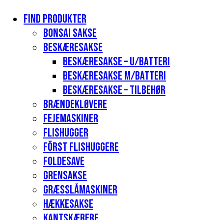
Find produkter
Bonsai sakse
Beskæresakse
Beskæresakse – u/batteri
Beskæresakse m/batteri
Beskæresakse – tilbehør
Brændekløvere
Fejemaskiner
Flishugger
Först flishuggere
Foldesave
Grensakse
Græsslåmaskiner
Hækkesakse
Kantskærere