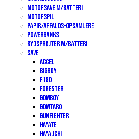
Motorsave m/batteri
Motorspil
Papir/affalds-opsamlere
Powerbanks
Rygsprøjter m/batteri
Save
Accel
Bigboy
F180
Forester
Gomboy
Gomtaro
Gunfighter
Hayate
Hayauchi