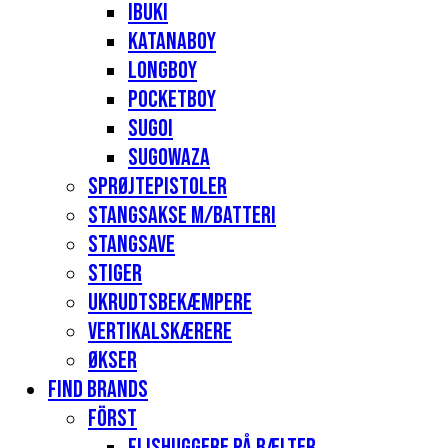
Ibuki
Katanaboy
Longboy
Pocketboy
Sugoi
Sugowaza
Sprøjtepistoler
Stangsakse m/batteri
Stangsave
Stiger
Ukrudtsbekæmpere
Vertikalskærere
Økser
Find Brands
Först
Flishuggere på bælter