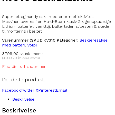
Super let og handy saks med enorm effektivitet.
Maskinen leveres i en Hard-Box inklusiv 2 x genopladelige
Lithium batterier, værktøj, batterilader, slibesten & skede
til montering i bæltet.
Varenummer (SKU):
KV310
Kategorier:
Beskæresakse
med batteri
,
Volpi
3.799,00
kr.
inkl. moms
(
3.039,20
kr.
)
ekskl. moms
Find din forhandler her
Del dette produkt:
Facebook
Twitter X
Pinterest
Email
Beskrivelse
Beskrivelse