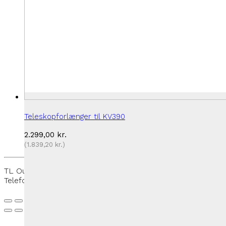
Teleskopforlænger til KV390
2.299,00
kr.
(
1.839,20
kr.
)
TL Outdoor - Rantzausmindevej 109, 5700 Svendborg -
Telefon:
+45 27 50 33 88
-
thomas@tloutdoor.dk