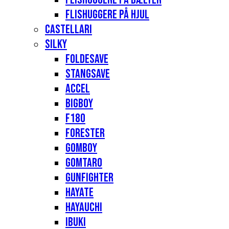
Flishuggere på hjul
Castellari
Silky
Foldesave
Stangsave
Accel
Bigboy
F180
Forester
Gomboy
Gomtaro
Gunfighter
Hayate
Hayauchi
Ibuki