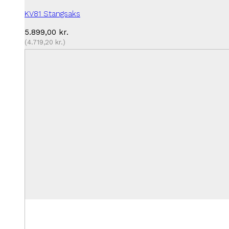
KV81 Stangsaks
5.899,00
kr.
(
4.719,20
kr.
)