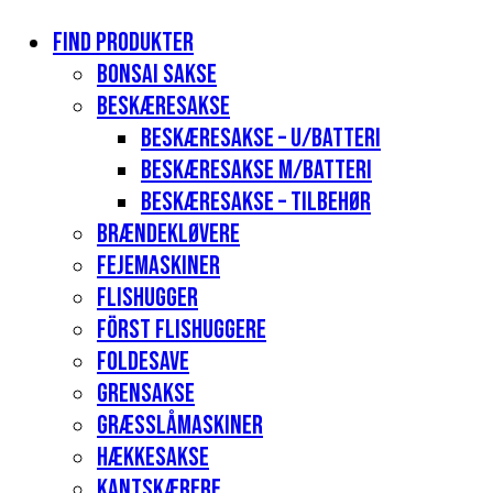
Find produkter
Bonsai sakse
Beskæresakse
Beskæresakse – u/batteri
Beskæresakse m/batteri
Beskæresakse – tilbehør
Brændekløvere
Fejemaskiner
Flishugger
Först flishuggere
Foldesave
Grensakse
Græsslåmaskiner
Hækkesakse
Kantskærere