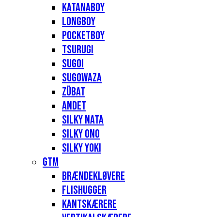
Katanaboy
Longboy
Pocketboy
Tsurugi
Sugoi
Sugowaza
Zübat
Andet
Silky Nata
Silky Ono
Silky Yoki
GTM
Brændekløvere
Flishugger
Kantskærere