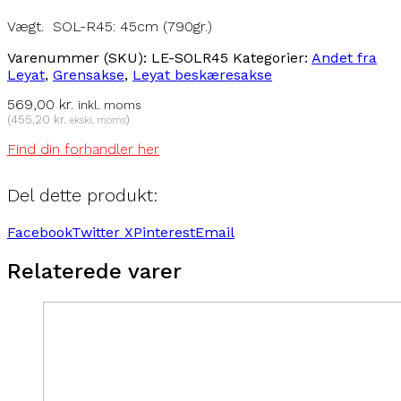
Vægt. SOL-R45: 45cm (790gr.)
Varenummer (SKU):
LE-SOLR45
Kategorier:
Andet fra
Leyat
,
Grensakse
,
Leyat beskæresakse
569,00
kr.
inkl. moms
(
455,20
kr.
)
ekskl. moms
Find din forhandler her
Del dette produkt:
Facebook
Twitter X
Pinterest
Email
Relaterede varer