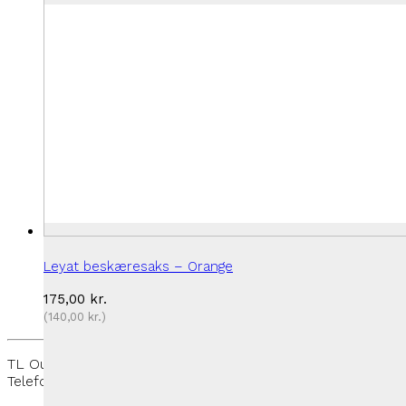
Leyat beskæresaks – Orange
175,00
kr.
(
140,00
kr.
)
TL Outdoor - Rantzausmindevej 109, 5700 Svendborg -
Telefon:
+45 27 50 33 88
-
thomas@tloutdoor.dk