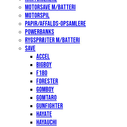
Motorsave m/batteri
Motorspil
Papir/affalds-opsamlere
Powerbanks
Rygsprøjter m/batteri
Save
Accel
Bigboy
F180
Forester
Gomboy
Gomtaro
Gunfighter
Hayate
Hayauchi