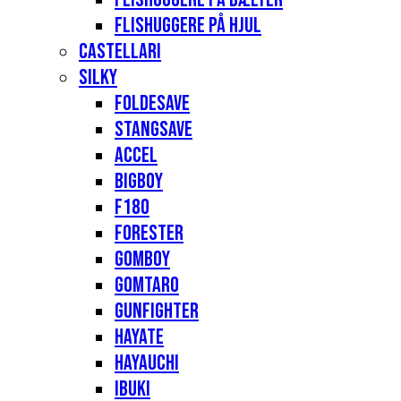
Flishuggere på hjul
Castellari
Silky
Foldesave
Stangsave
Accel
Bigboy
F180
Forester
Gomboy
Gomtaro
Gunfighter
Hayate
Hayauchi
Ibuki