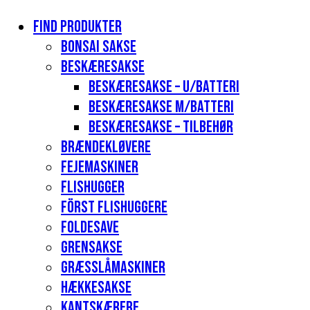
Find produkter
Bonsai sakse
Beskæresakse
Beskæresakse – u/batteri
Beskæresakse m/batteri
Beskæresakse – tilbehør
Brændekløvere
Fejemaskiner
Flishugger
Först flishuggere
Foldesave
Grensakse
Græsslåmaskiner
Hækkesakse
Kantskærere