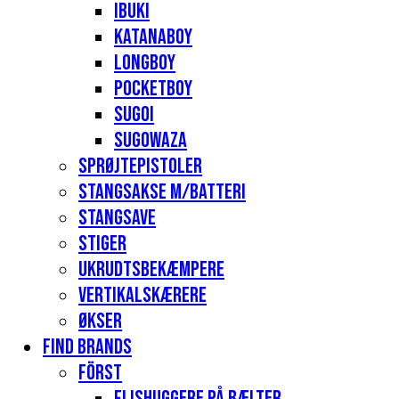
Ibuki
Katanaboy
Longboy
Pocketboy
Sugoi
Sugowaza
Sprøjtepistoler
Stangsakse m/batteri
Stangsave
Stiger
Ukrudtsbekæmpere
Vertikalskærere
Økser
Find Brands
Först
Flishuggere på bælter