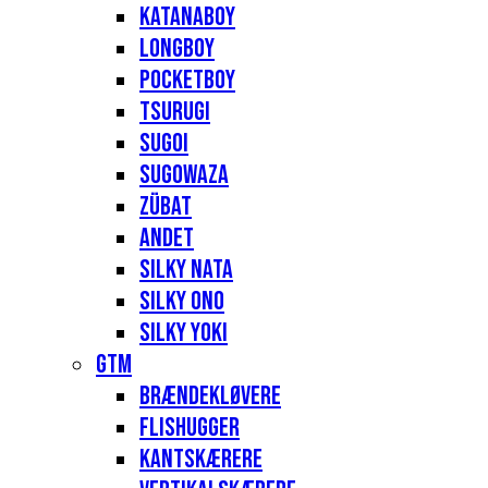
Katanaboy
Longboy
Pocketboy
Tsurugi
Sugoi
Sugowaza
Zübat
Andet
Silky Nata
Silky Ono
Silky Yoki
GTM
Brændekløvere
Flishugger
Kantskærere