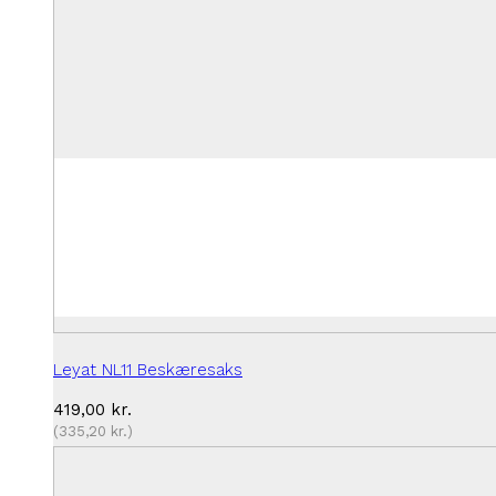
Leyat NL11 Beskæresaks
419,00
kr.
(
335,20
kr.
)