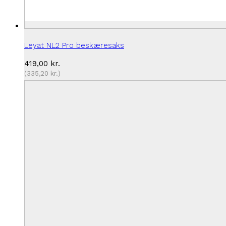
Leyat NL2 Pro beskæresaks
419,00
kr.
(
335,20
kr.
)