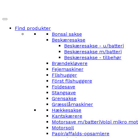
Find produkter
Bonsai sakse
Beskæresakse
Beskæresakse - u/batteri
Beskæresakse m/batteri
Beskæresakse - tilbehør
Brændekløvere
Fejemaskiner
Flishugger
Först flishuggere
Foldesave
Stangsave
Grensakse
Græsslåmaskiner
Hækkesakse
Kantskærere
Motorsave m/batteri
Volpi mikro mo
Motorspil
Papir/affalds-opsamlere