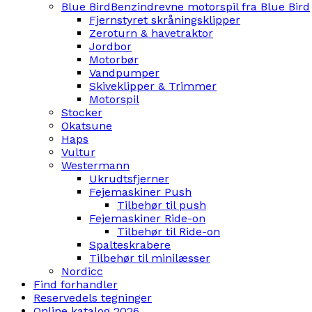
Blue Bird
Benzindrevne motorspil fra Blue Bird
Fjernstyret skråningsklipper
Zeroturn & havetraktor
Jordbor
Motorbør
Vandpumper
Skiveklipper & Trimmer
Motorspil
Stocker
Okatsune
Haps
Vultur
Westermann
Ukrudtsfjerner
Fejemaskiner Push
Tilbehør til push
Fejemaskiner Ride-on
Tilbehør til Ride-on
Spalteskrabere
Tilbehør til minilæsser
Nordicc
Find forhandler
Reservedels tegninger
Online katalog 2026