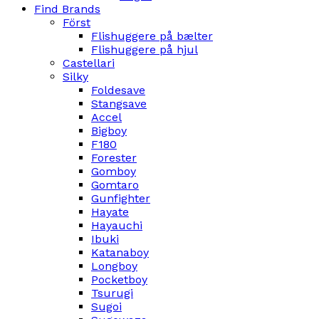
Find Brands
Först
Flishuggere på bælter
Flishuggere på hjul
Castellari
Silky
Foldesave
Stangsave
Accel
Bigboy
F180
Forester
Gomboy
Gomtaro
Gunfighter
Hayate
Hayauchi
Ibuki
Katanaboy
Longboy
Pocketboy
Tsurugi
Sugoi