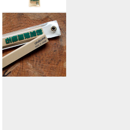
Slibesten Okatsune
Slibesten til alle Okatsune produkter