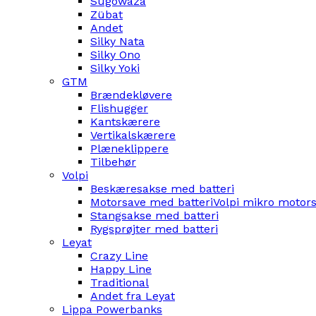
Sugowaza
Zübat
Andet
Silky Nata
Silky Ono
Silky Yoki
GTM
Brændekløvere
Flishugger
Kantskærere
Vertikalskærere
Plæneklippere
Tilbehør
Volpi
Beskæresakse med batteri
Motorsave med batteri
Volpi mikro motor
Stangsakse med batteri
Rygsprøjter med batteri
Leyat
Crazy Line
Happy Line
Traditional
Andet fra Leyat
Lippa Powerbanks