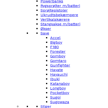
Powerbanks
Rygsprøjter m/batteri
Sprøjtepistoler
Ukrudtsbekæmpere
Vertikalskærere
Stangsakse m/batteri
Økser
Save
Accel
Bigboy
F180
Forester
Gomboy
Gomtaro
Gunfighter
Hayate
Hayauchi
Ibuki
Katanaboy
Longboy
Pocketboy
Sugoi
Sugowaza
Stiger