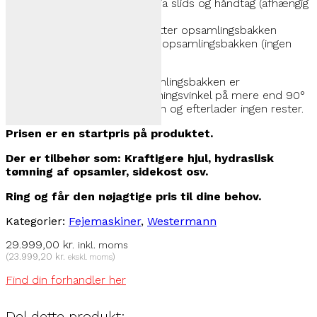
• Børsten kan højdejusteres via slids og håndtag (afhængig
af slitage)
• Slidstærke plastiksko beskytter opsamlingsbakken
• Fri fejning mulig ved at løfte opsamlingsbakken (ingen
adskillelse nødvendig!)
Systemet til tømning af opsamlingsbakken er
overbevisende: Med en afbøjningsvinkel på mere end 90°
falder alt affaldet ud af bakken og efterlader ingen rester.
Prisen er en startpris på produktet.
Der er tilbehør som: Kraftigere hjul, hydraslisk
tømning af opsamler, sidekost osv.
Ring og får den nøjagtige pris til dine behov.
Kategorier:
Fejemaskiner
,
Westermann
29.999,00
kr.
inkl. moms
(
23.999,20
kr.
)
ekskl. moms
Find din forhandler her
Del dette produkt: