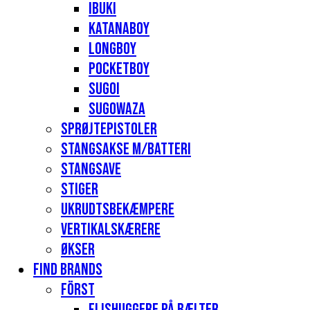
Ibuki
Katanaboy
Longboy
Pocketboy
Sugoi
Sugowaza
Sprøjtepistoler
Stangsakse m/batteri
Stangsave
Stiger
Ukrudtsbekæmpere
Vertikalskærere
Økser
Find Brands
Först
Flishuggere på bælter