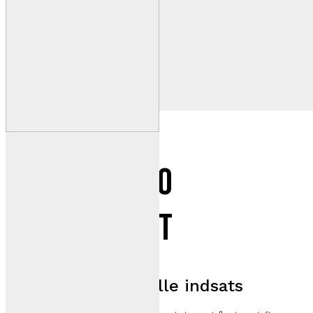
Optimal 2300
bagmonteret
Store områder – lille indsats