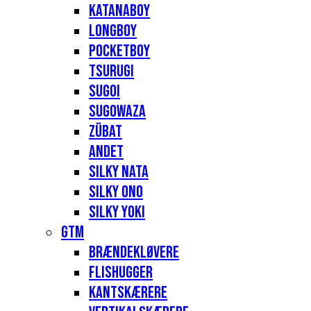
Katanaboy
Longboy
Pocketboy
Tsurugi
Sugoi
Sugowaza
Zübat
Andet
Silky Nata
Silky Ono
Silky Yoki
GTM
Brændekløvere
Flishugger
Kantskærere