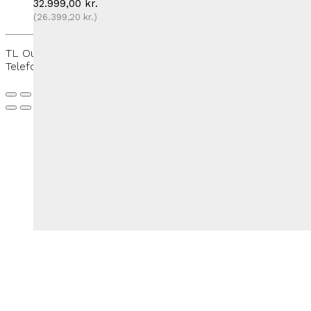
32.999,00
kr.
(
26.399,20
kr.
)
TL Outdoor - Rantzausmindevej 109, 5700 Svendborg -
Telefon:
+45 27 50 33 88
-
thomas@tloutdoor.dk