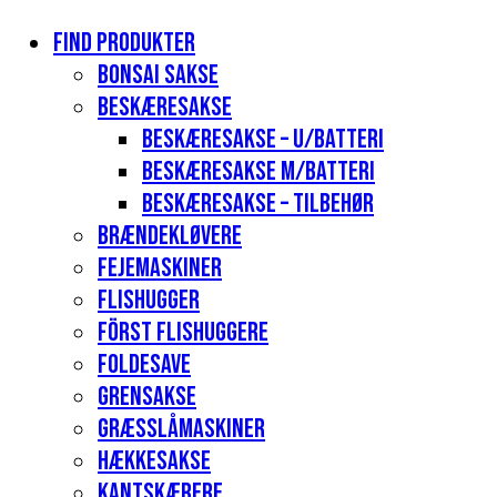
Find produkter
Bonsai sakse
Beskæresakse
Beskæresakse – u/batteri
Beskæresakse m/batteri
Beskæresakse – tilbehør
Brændekløvere
Fejemaskiner
Flishugger
Först flishuggere
Foldesave
Grensakse
Græsslåmaskiner
Hækkesakse
Kantskærere