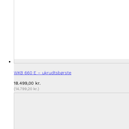
WKB 660 E – ukrudtsbørste
18.499,00
kr.
(
14.799,20
kr.
)