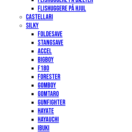
Flishuggere på hjul
Castellari
Silky
Foldesave
Stangsave
Accel
Bigboy
F180
Forester
Gomboy
Gomtaro
Gunfighter
Hayate
Hayauchi
Ibuki