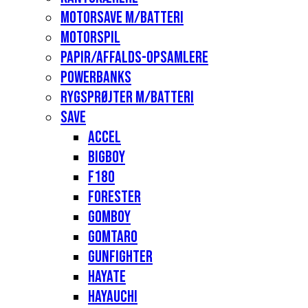
Motorsave m/batteri
Motorspil
Papir/affalds-opsamlere
Powerbanks
Rygsprøjter m/batteri
Save
Accel
Bigboy
F180
Forester
Gomboy
Gomtaro
Gunfighter
Hayate
Hayauchi