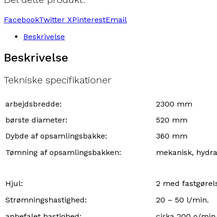
Facebook
Twitter X
Pinterest
Email
Beskrivelse
Beskrivelse
Tekniske specifikationer
arbejdsbredde:
2300 mm
børste diameter:
520 mm
Dybde af opsamlingsbakke:
360 mm
Tømning af opsamlingsbakken:
mekanisk, hydrau
Hjul:
2 med fastgørel
Strømningshastighed:
20 – 50 l/min.
anbefalet hastighed:
cirka 200 o/min