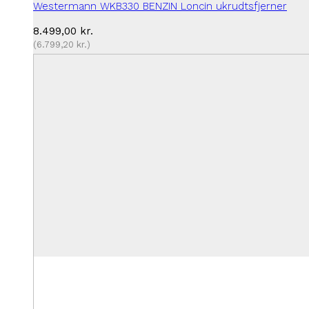
Westermann WKB330 BENZIN Loncin ukrudtsfjerner
8.499,00
kr.
(
6.799,20
kr.
)