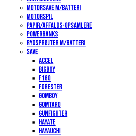
Motorsave m/batteri
Motorspil
Papir/affalds-opsamlere
Powerbanks
Rygsprøjter m/batteri
Save
Accel
Bigboy
F180
Forester
Gomboy
Gomtaro
Gunfighter
Hayate
Hayauchi