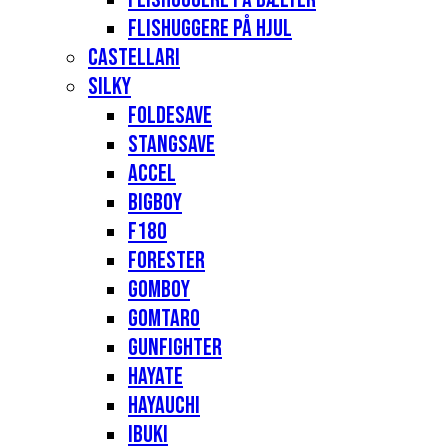
Flishuggere på hjul
Castellari
Silky
Foldesave
Stangsave
Accel
Bigboy
F180
Forester
Gomboy
Gomtaro
Gunfighter
Hayate
Hayauchi
Ibuki