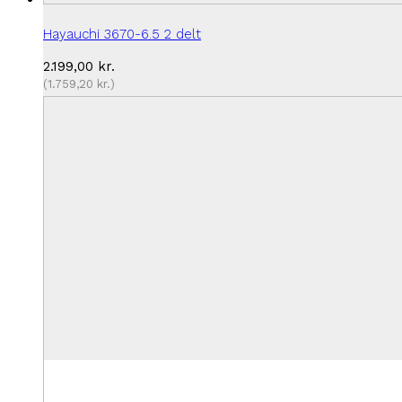
Hayauchi 3670-6.5 2 delt
2.199,00
kr.
(
1.759,20
kr.
)