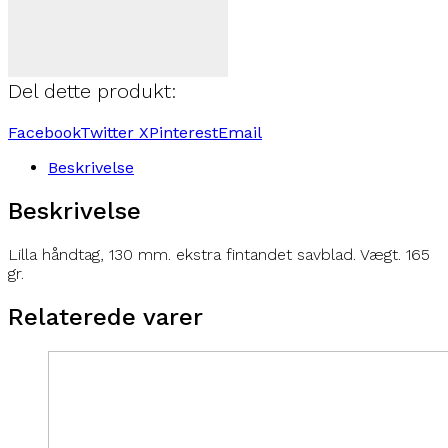
(
279,20
kr.
)
ekskl. moms
Find din forhandler her
Del dette produkt:
Facebook
Twitter X
Pinterest
Email
Beskrivelse
Beskrivelse
Lilla håndtag, 130 mm. ekstra fintandet savblad. Vægt. 165
gr.
Relaterede varer