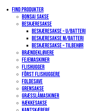
Find produkter
Bonsai sakse
Beskæresakse
Beskæresakse – u/batteri
Beskæresakse m/batteri
Beskæresakse – tilbehør
Brændekløvere
Fejemaskiner
Flishugger
Först flishuggere
Foldesave
Grensakse
Græsslåmaskiner
Hækkesakse
Kantskærere