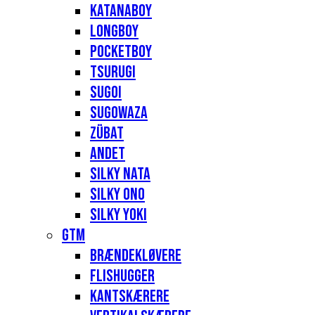
Katanaboy
Longboy
Pocketboy
Tsurugi
Sugoi
Sugowaza
Zübat
Andet
Silky Nata
Silky Ono
Silky Yoki
GTM
Brændekløvere
Flishugger
Kantskærere