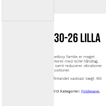
Pocketboy 130-26 lilla
Hele serien i den alsidige Pocketboy familie er meget
kompakte. Savene er alle monteret med GOM håndtag,
der er behagelige at holde på, samt reducerer vibrationer.
Savbladene kan indstilles i 2 positioner.
Lilla håndtag, 130 mm. ekstra fintandet savblad. Vægt. 165
gr.
Varenummer (SKU):
KSI534413
Kategorier:
Foldesave
,
Pocketboy
,
Save
349,00
kr.
inkl. moms