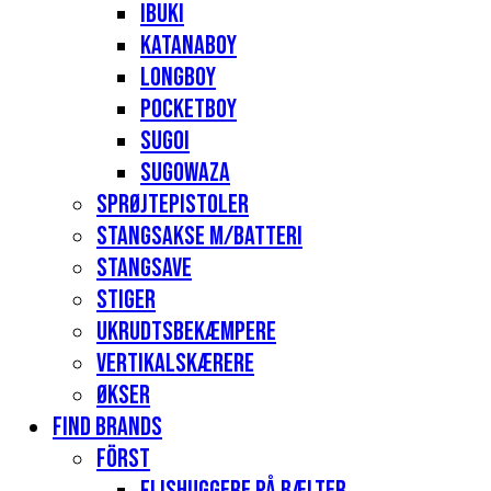
Ibuki
Katanaboy
Longboy
Pocketboy
Sugoi
Sugowaza
Sprøjtepistoler
Stangsakse m/batteri
Stangsave
Stiger
Ukrudtsbekæmpere
Vertikalskærere
Økser
Find Brands
Först
Flishuggere på bælter