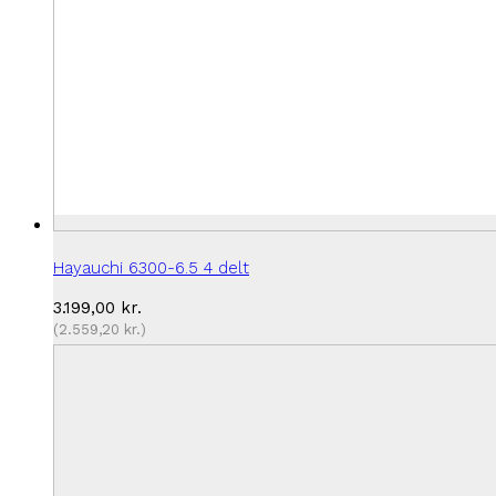
Hayauchi 6300-6.5 4 delt
3.199,00
kr.
(
2.559,20
kr.
)