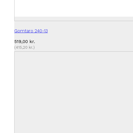
Gomtaro 240-13
519,00
kr.
(
415,20
kr.
)