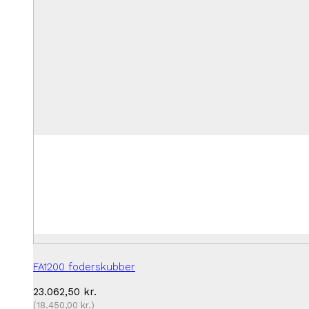
FA1200 foderskubber
23.062,50
kr.
(
18.450,00
kr.
)