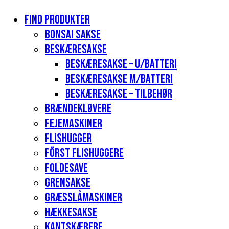
Find produkter
Bonsai sakse
Beskæresakse
Beskæresakse – u/batteri
Beskæresakse m/batteri
Beskæresakse – tilbehør
Brændekløvere
Fejemaskiner
Flishugger
Först flishuggere
Foldesave
Grensakse
Græsslåmaskiner
Hækkesakse
Kantskærere