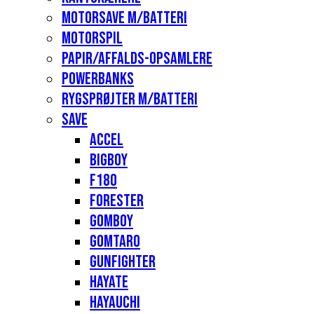
Motorsave m/batteri
Motorspil
Papir/affalds-opsamlere
Powerbanks
Rygsprøjter m/batteri
Save
Accel
Bigboy
F180
Forester
Gomboy
Gomtaro
Gunfighter
Hayate
Hayauchi