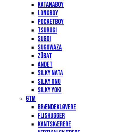
Katanaboy
Longboy
Pocketboy
Tsurugi
Sugoi
Sugowaza
Zübat
Andet
Silky Nata
Silky Ono
Silky Yoki
GTM
Brændekløvere
Flishugger
Kantskærere