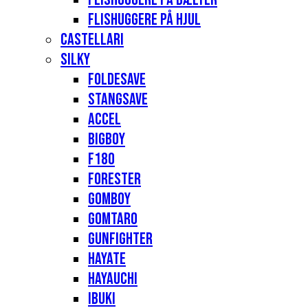
Flishuggere på hjul
Castellari
Silky
Foldesave
Stangsave
Accel
Bigboy
F180
Forester
Gomboy
Gomtaro
Gunfighter
Hayate
Hayauchi
Ibuki