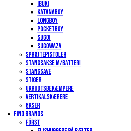
Ibuki
Katanaboy
Longboy
Pocketboy
Sugoi
Sugowaza
Sprøjtepistoler
Stangsakse m/batteri
Stangsave
Stiger
Ukrudtsbekæmpere
Vertikalskærere
Økser
Find Brands
Först
Flishuggere på bælter