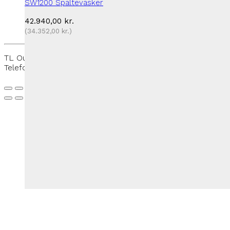
SW1200 Spaltevasker
42.940,00
kr.
(
34.352,00
kr.
)
TL Outdoor - Rantzausmindevej 109, 5700 Svendborg -
Telefon:
+45 27 50 33 88
-
thomas@tloutdoor.dk