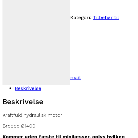
Varenummer (SKU):
100959
Kategori:
Tilbehør til
minilæsser
14.999,00
kr.
inkl. moms
(
11.999,20
kr.
)
ekskl. moms
Find din forhandler her
Del dette produkt:
Facebook
Twitter X
Pinterest
Email
Beskrivelse
Beskrivelse
Kraftfuld hydraulisk motor
Bredde Ø1400
Kommer uden fæste til minilæsser, oplys hvilken