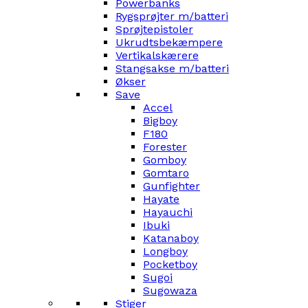
Powerbanks
Rygsprøjter m/batteri
Sprøjtepistoler
Ukrudtsbekæmpere
Vertikalskærere
Stangsakse m/batteri
Økser
Save
Accel
Bigboy
F180
Forester
Gomboy
Gomtaro
Gunfighter
Hayate
Hayauchi
Ibuki
Katanaboy
Longboy
Pocketboy
Sugoi
Sugowaza
Stiger