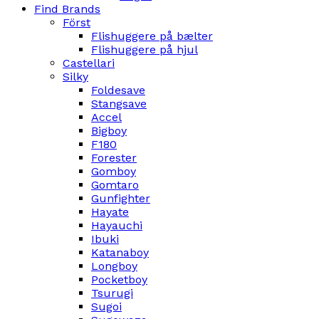
Find Brands
Först
Flishuggere på bælter
Flishuggere på hjul
Castellari
Silky
Foldesave
Stangsave
Accel
Bigboy
F180
Forester
Gomboy
Gomtaro
Gunfighter
Hayate
Hayauchi
Ibuki
Katanaboy
Longboy
Pocketboy
Tsurugi
Sugoi