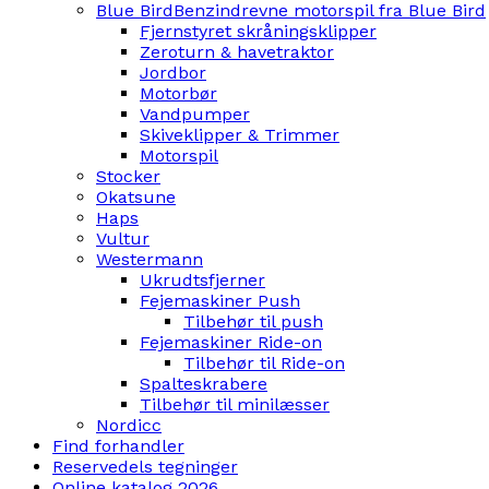
Blue Bird
Benzindrevne motorspil fra Blue Bird
Fjernstyret skråningsklipper
Zeroturn & havetraktor
Jordbor
Motorbør
Vandpumper
Skiveklipper & Trimmer
Motorspil
Stocker
Okatsune
Haps
Vultur
Westermann
Ukrudtsfjerner
Fejemaskiner Push
Tilbehør til push
Fejemaskiner Ride-on
Tilbehør til Ride-on
Spalteskrabere
Tilbehør til minilæsser
Nordicc
Find forhandler
Reservedels tegninger
Online katalog 2026