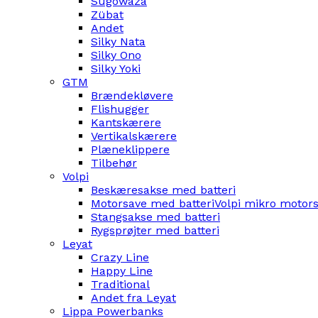
Sugowaza
Zübat
Andet
Silky Nata
Silky Ono
Silky Yoki
GTM
Brændekløvere
Flishugger
Kantskærere
Vertikalskærere
Plæneklippere
Tilbehør
Volpi
Beskæresakse med batteri
Motorsave med batteri
Volpi mikro motor
Stangsakse med batteri
Rygsprøjter med batteri
Leyat
Crazy Line
Happy Line
Traditional
Andet fra Leyat
Lippa Powerbanks