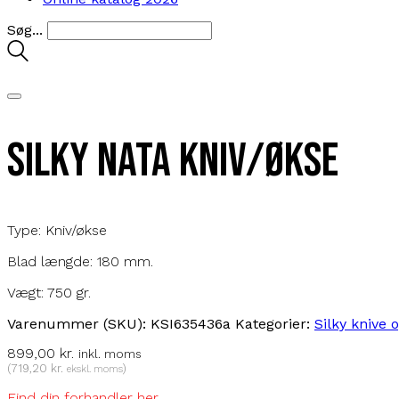
Søg...
Silky Nata kniv/økse
Type: Kniv/økse
Blad længde: 180 mm.
Vægt: 750 gr.
Varenummer (SKU):
KSI635436a
Kategorier:
Silky knive 
899,00
kr.
inkl. moms
(
719,20
kr.
)
ekskl. moms
Find din forhandler her