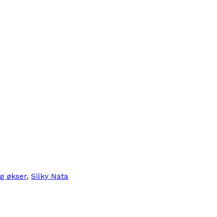
og økser
,
Silky Nata