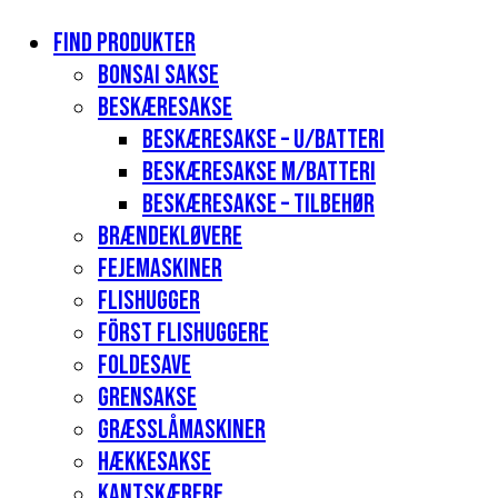
Find produkter
Bonsai sakse
Beskæresakse
Beskæresakse – u/batteri
Beskæresakse m/batteri
Beskæresakse – tilbehør
Brændekløvere
Fejemaskiner
Flishugger
Först flishuggere
Foldesave
Grensakse
Græsslåmaskiner
Hækkesakse
Kantskærere