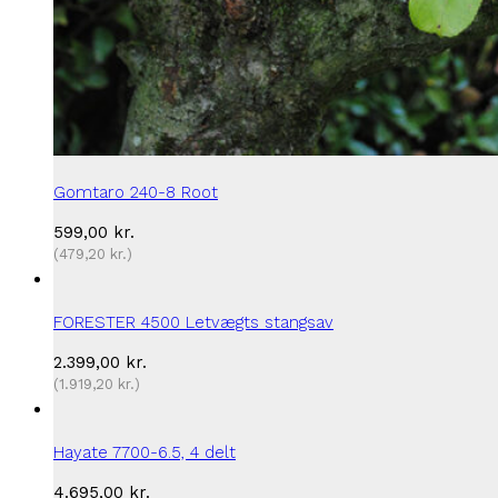
Gomtaro 240-8 Root
599,00
kr.
(
479,20
kr.
)
FORESTER 4500 Letvægts stangsav
2.399,00
kr.
(
1.919,20
kr.
)
Hayate 7700-6.5, 4 delt
4.695,00
kr.