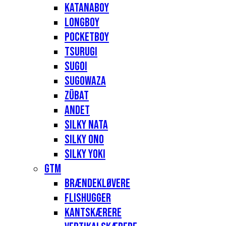
Katanaboy
Longboy
Pocketboy
Tsurugi
Sugoi
Sugowaza
Zübat
Andet
Silky Nata
Silky Ono
Silky Yoki
GTM
Brændekløvere
Flishugger
Kantskærere