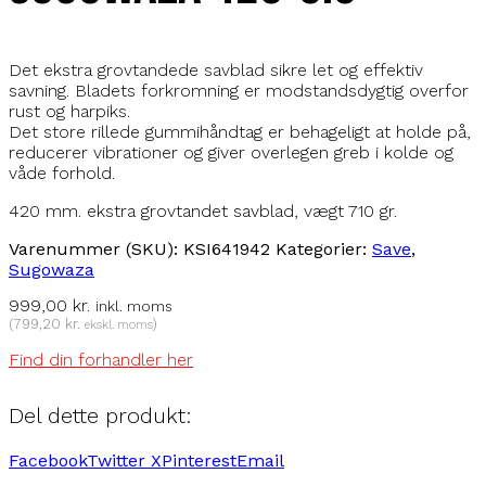
Det ekstra grovtandede savblad sikre let og effektiv
savning. Bladets forkromning er modstandsdygtig overfor
rust og harpiks.
Det store rillede gummihåndtag er behageligt at holde på,
reducerer vibrationer og giver overlegen greb i kolde og
våde forhold.
420 mm. ekstra grovtandet savblad, vægt 710 gr.
Varenummer (SKU):
KSI641942
Kategorier:
Save
,
Sugowaza
999,00
kr.
inkl. moms
(
799,20
kr.
)
ekskl. moms
Find din forhandler her
Del dette produkt:
Facebook
Twitter X
Pinterest
Email