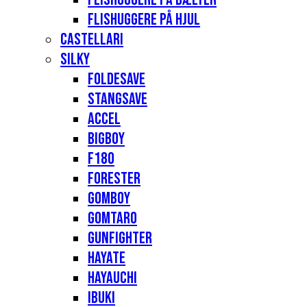
Flishuggere på hjul
Castellari
Silky
Foldesave
Stangsave
Accel
Bigboy
F180
Forester
Gomboy
Gomtaro
Gunfighter
Hayate
Hayauchi
Ibuki