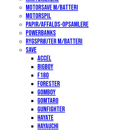
Motorsave m/batteri
Motorspil
Papir/affalds-opsamlere
Powerbanks
Rygsprøjter m/batteri
Save
Accel
Bigboy
F180
Forester
Gomboy
Gomtaro
Gunfighter
Hayate
Hayauchi