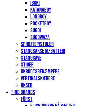
Ibuki
Katanaboy
Longboy
Pocketboy
Sugoi
Sugowaza
Sprøjtepistoler
Stangsakse m/batteri
Stangsave
Stiger
Ukrudtsbekæmpere
Vertikalskærere
Økser
Find Brands
Först
Flishuggere på bælter