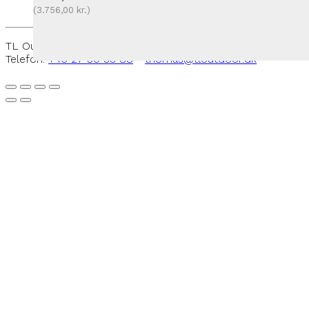
(
3.756,00
kr.
)
TL Outdoor - Rantzausmindevej 109, 5700 Svendborg -
Telefon:
+45 27 50 33 88
-
thomas@tloutdoor.dk