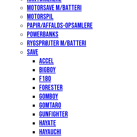
Motorsave m/batteri
Motorspil
Papir/affalds-opsamlere
Powerbanks
Rygsprøjter m/batteri
Save
Accel
Bigboy
F180
Forester
Gomboy
Gomtaro
Gunfighter
Hayate
Hayauchi