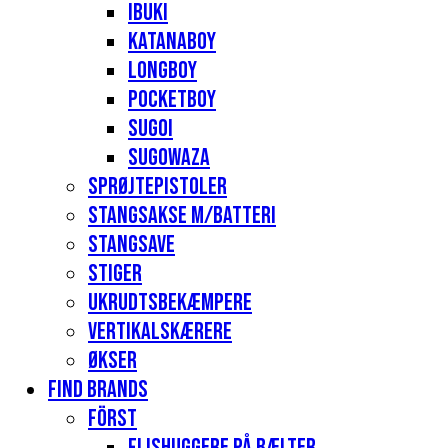
Ibuki
Katanaboy
Longboy
Pocketboy
Sugoi
Sugowaza
Sprøjtepistoler
Stangsakse m/batteri
Stangsave
Stiger
Ukrudtsbekæmpere
Vertikalskærere
Økser
Find Brands
Först
Flishuggere på bælter