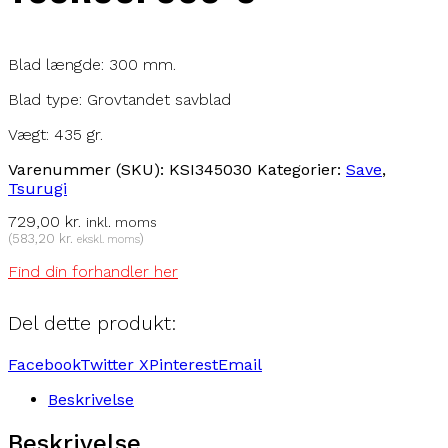
Blad længde: 300 mm.
Blad type: Grovtandet savblad
Vægt: 435 gr.
Varenummer (SKU):
KSI345030
Kategorier:
Save
,
Tsurugi
729,00
kr.
inkl. moms
(
583,20
kr.
)
ekskl. moms
Find din forhandler her
Del dette produkt:
Facebook
Twitter X
Pinterest
Email
Beskrivelse
Beskrivelse