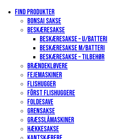
Find produkter
Bonsai sakse
Beskæresakse
Beskæresakse – u/batteri
Beskæresakse m/batteri
Beskæresakse – tilbehør
Brændekløvere
Fejemaskiner
Flishugger
Först flishuggere
Foldesave
Grensakse
Græsslåmaskiner
Hækkesakse
Kantskærere