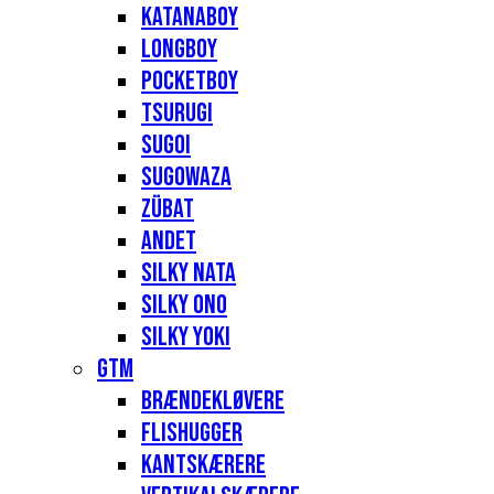
Katanaboy
Longboy
Pocketboy
Tsurugi
Sugoi
Sugowaza
Zübat
Andet
Silky Nata
Silky Ono
Silky Yoki
GTM
Brændekløvere
Flishugger
Kantskærere