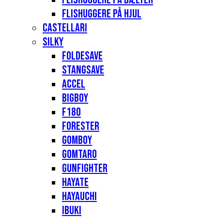
Flishuggere på hjul
Castellari
Silky
Foldesave
Stangsave
Accel
Bigboy
F180
Forester
Gomboy
Gomtaro
Gunfighter
Hayate
Hayauchi
Ibuki