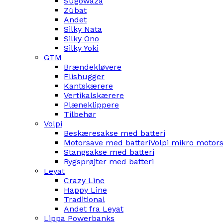
Sugowaza
Zübat
Andet
Silky Nata
Silky Ono
Silky Yoki
GTM
Brændekløvere
Flishugger
Kantskærere
Vertikalskærere
Plæneklippere
Tilbehør
Volpi
Beskæresakse med batteri
Motorsave med batteri
Volpi mikro motor
Stangsakse med batteri
Rygsprøjter med batteri
Leyat
Crazy Line
Happy Line
Traditional
Andet fra Leyat
Lippa Powerbanks