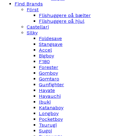
Find Brands
Först
Flishuggere på bælter
Flishuggere på hjul
Castellari
Silky
Foldesave
Stangsave
Accel
Bigboy
F180
Forester
Gomboy
Gomtaro
Gunfighter
Hayate
Hayauchi
Ibuki
Katanaboy
Longboy
Pocketboy
Tsurugi
Sugoi