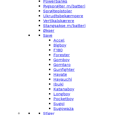
Powerbanks
Rygsprøjter m/batteri
Sprøjtepistoler
Ukrudtsbekæmpere
Vertikalskærere
Stangsakse m/batteri
Økser
Save
Accel
Bigboy
F180
Forester
Gomboy
Gomtaro
Gunfighter
Hayate
Hayauchi
Ibuki
Katanaboy
Longboy
Pocketboy
Sugoi
Sugowaza
Stiger