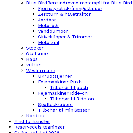
Blue Bird
Benzindrevne motorspil fra Blue Bird
Fjernstyret skråningsklipper
Zeroturn & havetraktor
Jordbor
Motorbør
Vandpumper
Skiveklipper & Trimmer
Motorspil
Stocker
Okatsune
Haps
Vultur
Westermann
Ukrudtsfjerner
Fejemaskiner Push
Tilbehør til push
Fejemaskiner Ride-on
Tilbehør til Ride-on
Spalteskrabere
Tilbehør til minilæsser
Nordicc
Find forhandler
Reservedels tegninger
Online katalog 2026