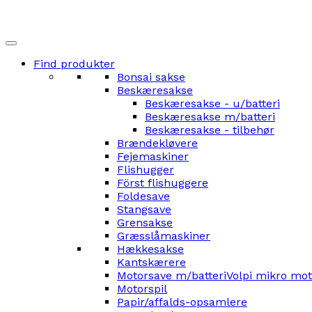
Find produkter
Bonsai sakse
Beskæresakse
Beskæresakse - u/batteri
Beskæresakse m/batteri
Beskæresakse - tilbehør
Brændekløvere
Fejemaskiner
Flishugger
Först flishuggere
Foldesave
Stangsave
Grensakse
Græsslåmaskiner
Hækkesakse
Kantskærere
Motorsave m/batteri
Volpi mikro mo
Motorspil
Papir/affalds-opsamlere