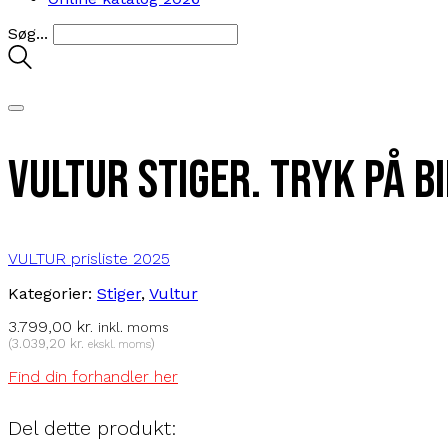
Søg...
Vultur stiger. Tryk på b
VULTUR prisliste 2025
Kategorier:
Stiger
,
Vultur
3.799,00
kr.
inkl. moms
(
3.039,20
kr.
)
ekskl. moms
Find din forhandler her
Del dette produkt: