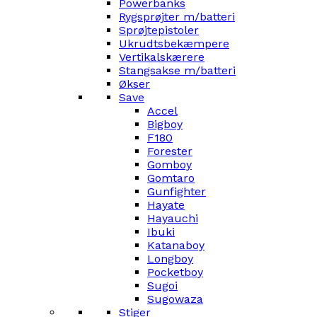
Powerbanks
Rygsprøjter m/batteri
Sprøjtepistoler
Ukrudtsbekæmpere
Vertikalskærere
Stangsakse m/batteri
Økser
Save
Accel
Bigboy
F180
Forester
Gomboy
Gomtaro
Gunfighter
Hayate
Hayauchi
Ibuki
Katanaboy
Longboy
Pocketboy
Sugoi
Sugowaza
Stiger