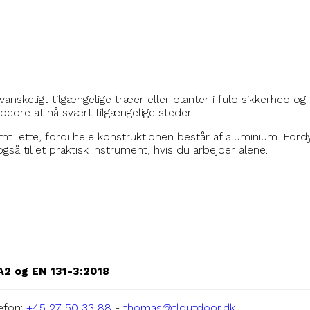
anskeligt tilgængelige træer eller planter i fuld sikkerhed o
 bedre at nå svært tilgængelige steder.
t lette, fordi hele konstruktionen består af aluminium. For
så til et praktisk instrument, hvis du arbejder alene.
+A2 og EN 131-3:2018
efon:
+45 27 50 33 88
-
thomas@tloutdoor.dk