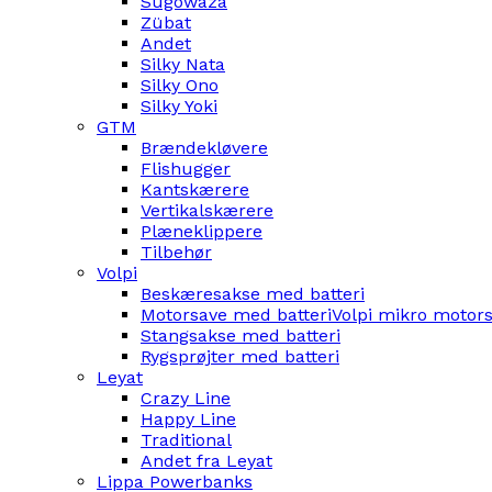
Sugowaza
Zübat
Andet
Silky Nata
Silky Ono
Silky Yoki
GTM
Brændekløvere
Flishugger
Kantskærere
Vertikalskærere
Plæneklippere
Tilbehør
Volpi
Beskæresakse med batteri
Motorsave med batteri
Volpi mikro motor
Stangsakse med batteri
Rygsprøjter med batteri
Leyat
Crazy Line
Happy Line
Traditional
Andet fra Leyat
Lippa Powerbanks