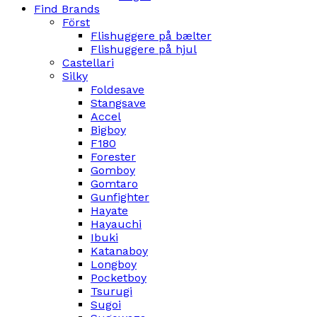
Find Brands
Först
Flishuggere på bælter
Flishuggere på hjul
Castellari
Silky
Foldesave
Stangsave
Accel
Bigboy
F180
Forester
Gomboy
Gomtaro
Gunfighter
Hayate
Hayauchi
Ibuki
Katanaboy
Longboy
Pocketboy
Tsurugi
Sugoi