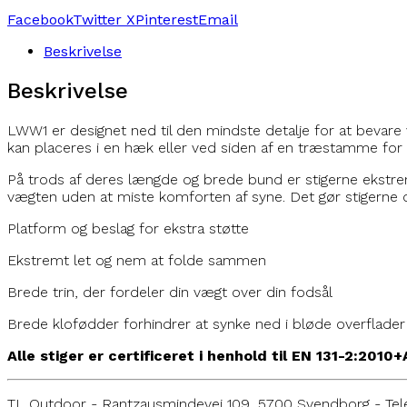
Facebook
Twitter X
Pinterest
Email
Beskrivelse
Beskrivelse
LWW1 er designet ned til den mindste detalje for at bevare v
kan placeres i en hæk eller ved siden af ​​en træstamme for
På trods af deres længde og brede bund er stigerne ekstrem
vægten uden at miste komforten af ​​syne. Det gør stigerne og
Platform og beslag for ekstra støtte
Ekstremt let og nem at folde sammen
Brede trin, der fordeler din vægt over din fodsål
Brede klofødder forhindrer at synke ned i bløde overflader
Alle stiger er certificeret i henhold til EN 131-2:2010
TL Outdoor - Rantzausmindevej 109, 5700 Svendborg - Tel