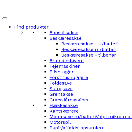
Find produkter
Bonsai sakse
Beskæresakse
Beskæresakse - u/batteri
Beskæresakse m/batteri
Beskæresakse - tilbehør
Brændekløvere
Fejemaskiner
Flishugger
Först flishuggere
Foldesave
Stangsave
Grensakse
Græsslåmaskiner
Hækkesakse
Kantskærere
Motorsave m/batteri
Volpi mikro mo
Motorspil
Papir/affalds-opsamlere