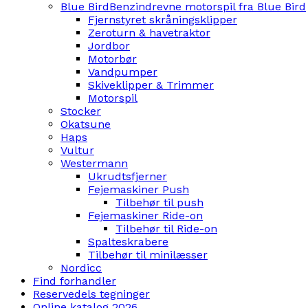
Blue Bird
Benzindrevne motorspil fra Blue Bird
Fjernstyret skråningsklipper
Zeroturn & havetraktor
Jordbor
Motorbør
Vandpumper
Skiveklipper & Trimmer
Motorspil
Stocker
Okatsune
Haps
Vultur
Westermann
Ukrudtsfjerner
Fejemaskiner Push
Tilbehør til push
Fejemaskiner Ride-on
Tilbehør til Ride-on
Spalteskrabere
Tilbehør til minilæsser
Nordicc
Find forhandler
Reservedels tegninger
Online katalog 2026