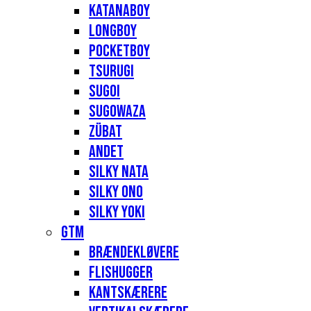
Katanaboy
Longboy
Pocketboy
Tsurugi
Sugoi
Sugowaza
Zübat
Andet
Silky Nata
Silky Ono
Silky Yoki
GTM
Brændekløvere
Flishugger
Kantskærere