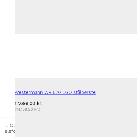
Westermann WR 870 EGO stålbørste
17.699,00
kr.
(
14.159,20
kr.
)
TL Outdoor - Rantzausmindevej 109, 5700 Svendborg -
Telefon:
+45 27 50 33 88
-
thomas@tloutdoor.dk