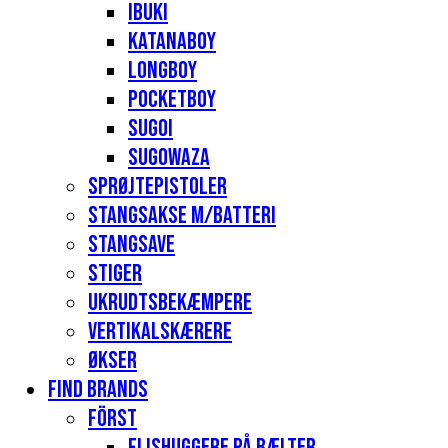
Ibuki
Katanaboy
Longboy
Pocketboy
Sugoi
Sugowaza
Sprøjtepistoler
Stangsakse m/batteri
Stangsave
Stiger
Ukrudtsbekæmpere
Vertikalskærere
Økser
Find Brands
Först
Flishuggere på bælter