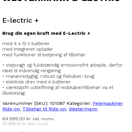
E-lectric +
Brug din egen kraft med E-Lectric +
med 4 x 12 V batterier
med integreret oplader
med funktioner til betjening af tilbehør
• støjsvagt og fuldstændig emissionsfrit arbejde, derfor
ideel til indvendig rengøring
• manøvredygtig, robust og fleksibel i brug
• elektrisk drev med 4 batterier
• værktøjsfri udskiftning af redskaber/tilbehør via et
låsebeslag
Varenummer (SKU):
101087
Kategorier:
Fejemaskiner
Ride-on
,
Tilbehør til Ride-on
,
Westermann
64.999,00
kr.
inkl. moms
(
51.999,20
kr.
)
ekskl. moms