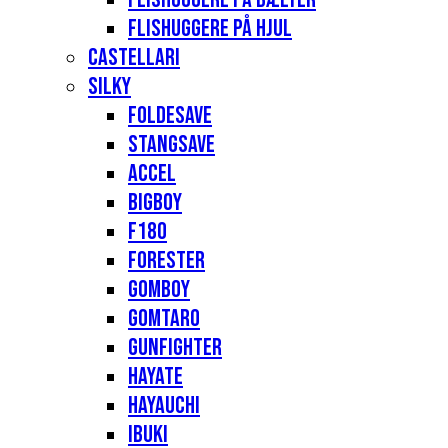
Flishuggere på hjul
Castellari
Silky
Foldesave
Stangsave
Accel
Bigboy
F180
Forester
Gomboy
Gomtaro
Gunfighter
Hayate
Hayauchi
Ibuki