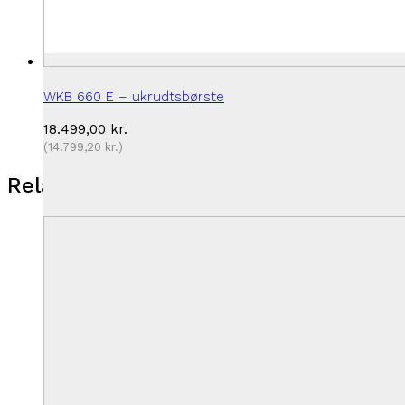
WKB 660 E – ukrudtsbørste
18.499,00
kr.
(
14.799,20
kr.
)
Relaterede varer