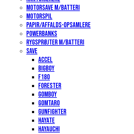
Motorsave m/batteri
Motorspil
Papir/affalds-opsamlere
Powerbanks
Rygsprøjter m/batteri
Save
Accel
Bigboy
F180
Forester
Gomboy
Gomtaro
Gunfighter
Hayate
Hayauchi