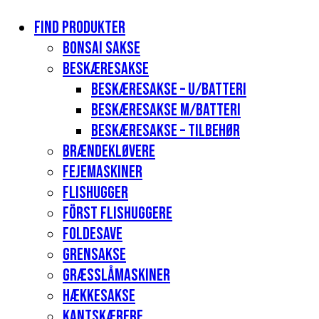
Find produkter
Bonsai sakse
Beskæresakse
Beskæresakse – u/batteri
Beskæresakse m/batteri
Beskæresakse – tilbehør
Brændekløvere
Fejemaskiner
Flishugger
Först flishuggere
Foldesave
Grensakse
Græsslåmaskiner
Hækkesakse
Kantskærere