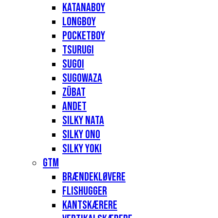
Katanaboy
Longboy
Pocketboy
Tsurugi
Sugoi
Sugowaza
Zübat
Andet
Silky Nata
Silky Ono
Silky Yoki
GTM
Brændekløvere
Flishugger
Kantskærere