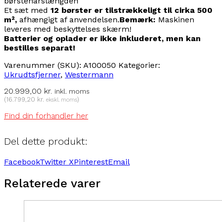
børstehårslængden
Et sæt med
12 børster er tilstrækkeligt til cirka 500
m²,
afhængigt af anvendelsen.
Bemærk:
Maskinen
leveres med beskyttelses
skærm!
Batterier og oplader er ikke
inkluderet, men kan
bestilles separat!
Varenummer (SKU):
A100050
Kategorier:
Ukrudtsfjerner
,
Westermann
20.999,00
kr.
inkl. moms
(
16.799,20
kr.
)
ekskl. moms
Find din forhandler her
Del dette produkt:
Facebook
Twitter X
Pinterest
Email
Relaterede varer