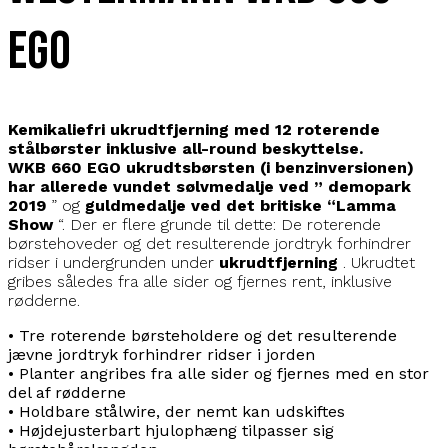
EGO
Kemikaliefri ukrudtfjerning med 12 roterende
stålbørster inklusive all-round beskyttelse.
WKB
660 EGO ukrudtsbørsten (i benzinversionen)
har allerede vundet sølvmedalje ved ”
demopark
2019
” og
guldmedalje ved det britiske “Lamma
Show
“. Der er flere grunde til dette: De roterende
børstehoveder og det resulterende jordtryk forhindrer
ridser i undergrunden under
ukrudtfjerning
. Ukrudtet
gribes således fra alle sider og fjernes rent, inklusive
rødderne.
• Tre roterende børsteholdere og det resulterende
jævne jordtryk forhindrer ridser i jorden
• Planter angribes fra alle sider og fjernes med en stor
del af rødderne
• Holdbare stålwire, der nemt kan udskiftes
• Højdejusterbart hjulophæng tilpasser sig