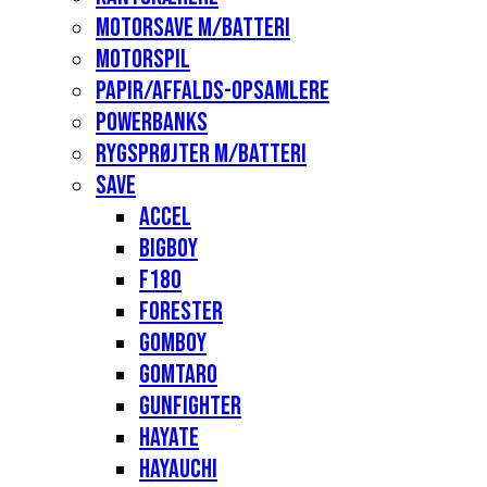
Motorsave m/batteri
Motorspil
Papir/affalds-opsamlere
Powerbanks
Rygsprøjter m/batteri
Save
Accel
Bigboy
F180
Forester
Gomboy
Gomtaro
Gunfighter
Hayate
Hayauchi