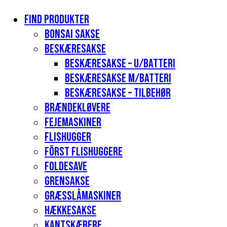
Find produkter
Bonsai sakse
Beskæresakse
Beskæresakse – u/batteri
Beskæresakse m/batteri
Beskæresakse – tilbehør
Brændekløvere
Fejemaskiner
Flishugger
Först flishuggere
Foldesave
Grensakse
Græsslåmaskiner
Hækkesakse
Kantskærere