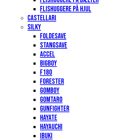
Flishuggere på hjul
Castellari
Silky
Foldesave
Stangsave
Accel
Bigboy
F180
Forester
Gomboy
Gomtaro
Gunfighter
Hayate
Hayauchi
Ibuki