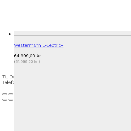
Westermann E-Lectric+
64.999,00
kr.
(
51.999,20
kr.
)
TL Outdoor - Rantzausmindevej 109, 5700 Svendborg -
Telefon:
+45 27 50 33 88
-
thomas@tloutdoor.dk