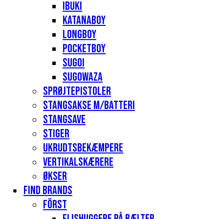
Ibuki
Katanaboy
Longboy
Pocketboy
Sugoi
Sugowaza
Sprøjtepistoler
Stangsakse m/batteri
Stangsave
Stiger
Ukrudtsbekæmpere
Vertikalskærere
Økser
Find Brands
Först
Flishuggere på bælter