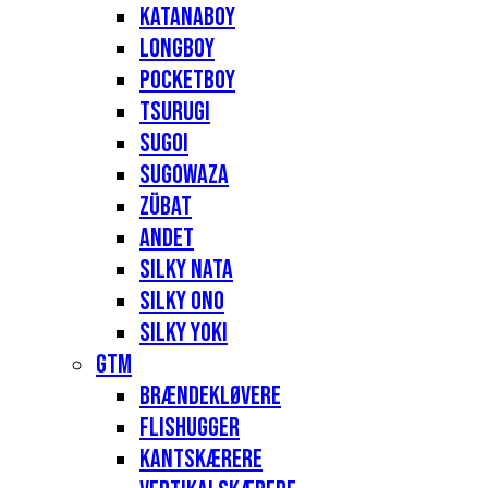
Katanaboy
Longboy
Pocketboy
Tsurugi
Sugoi
Sugowaza
Zübat
Andet
Silky Nata
Silky Ono
Silky Yoki
GTM
Brændekløvere
Flishugger
Kantskærere