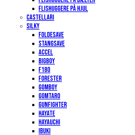
Flishuggere på hjul
Castellari
Silky
Foldesave
Stangsave
Accel
Bigboy
F180
Forester
Gomboy
Gomtaro
Gunfighter
Hayate
Hayauchi
Ibuki