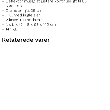
– Deflektor muligt at justere kontinuerligt til 85°
– Nødstop
– Diameter hjul 39 cm
– Hjul med kuglelejer
– 2 knive + 1 modskær
– (l x b x h) 148 x 63 x 145 cm
– 147 kg
Relaterede varer