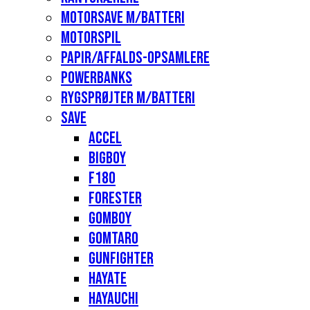
Motorsave m/batteri
Motorspil
Papir/affalds-opsamlere
Powerbanks
Rygsprøjter m/batteri
Save
Accel
Bigboy
F180
Forester
Gomboy
Gomtaro
Gunfighter
Hayate
Hayauchi