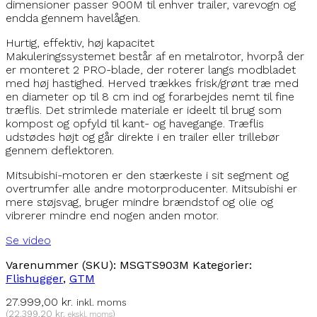
dimensioner passer 900M til enhver trailer, varevogn og
endda gennem havelågen.
Hurtig, effektiv, høj kapacitet
Makuleringssystemet består af en metalrotor, hvorpå der
er monteret 2 PRO-blade, der roterer langs modbladet
med høj hastighed. Herved trækkes frisk/grønt træ med
en diameter op til 8 cm ind og forarbejdes nemt til fine
træflis. Det strimlede materiale er ideelt til brug som
kompost og opfyld til kant- og havegange. Træflis
udstødes højt og går direkte i en trailer eller trillebør
gennem deflektoren.
Mitsubishi-motoren er den stærkeste i sit segment og
overtrumfer alle andre motorproducenter. Mitsubishi er
mere støjsvag, bruger mindre brændstof og olie og
vibrerer mindre end nogen anden motor.
Se video
Varenummer (SKU):
MSGTS903M
Kategorier:
Flishugger
,
GTM
27.999,00
kr.
inkl. moms
(
22.399,20
kr.
)
ekskl. moms