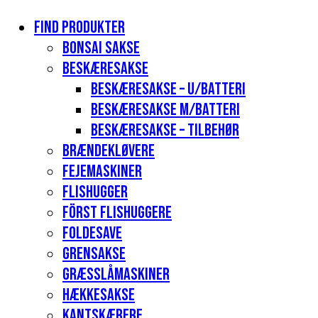
Find produkter
Bonsai sakse
Beskæresakse
Beskæresakse – u/batteri
Beskæresakse m/batteri
Beskæresakse – tilbehør
Brændekløvere
Fejemaskiner
Flishugger
Först flishuggere
Foldesave
Grensakse
Græsslåmaskiner
Hækkesakse
Kantskærere