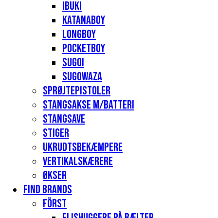
Ibuki
Katanaboy
Longboy
Pocketboy
Sugoi
Sugowaza
Sprøjtepistoler
Stangsakse m/batteri
Stangsave
Stiger
Ukrudtsbekæmpere
Vertikalskærere
Økser
Find Brands
Först
Flishuggere på bælter