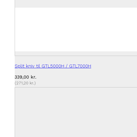
Split kniv til GTL5000H / GTL7000H
339,00
kr.
(
271,20
kr.
)