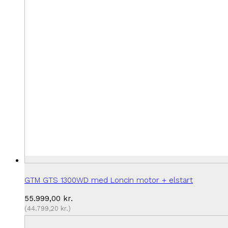
GTM GTS 1300WD med Loncin motor + elstart
55.999,00
kr.
(
44.799,20
kr.
)