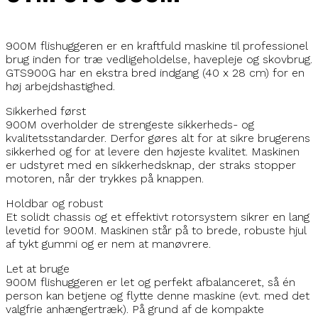
900M flishuggeren er en kraftfuld maskine til professionel
brug inden for træ vedligeholdelse, havepleje og skovbrug.
GTS900G har en ekstra bred indgang (40 x 28 cm) for en
høj arbejdshastighed.
Sikkerhed først
900M overholder de strengeste sikkerheds- og
kvalitetsstandarder. Derfor gøres alt for at sikre brugerens
sikkerhed og for at levere den højeste kvalitet. Maskinen
er udstyret med en sikkerhedsknap, der straks stopper
motoren, når der trykkes på knappen.
Holdbar og robust
Et solidt chassis og et effektivt rotorsystem sikrer en lang
levetid for 900M. Maskinen står på to brede, robuste hjul
af tykt gummi og er nem at manøvrere.
Let at bruge
900M flishuggeren er let og perfekt afbalanceret, så én
person kan betjene og flytte denne maskine (evt. med det
valgfrie anhængertræk). På grund af de kompakte