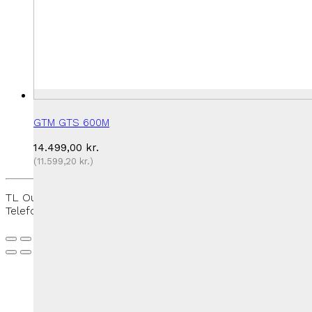
GTM GTS 600M
14.499,00
kr.
(
11.599,20
kr.
)
TL Outdoor - Rantzausmindevej 109, 5700 Svendborg -
Telefon:
+45 27 50 33 88
-
thomas@tloutdoor.dk