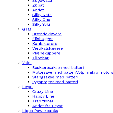
Sugowaza
Zübat
Andet
Silky Nata
Silky Ono
Silky Yoki
GTM
Brændekløvere
Flishugger
Kantskærere
Vertikalskærere
Plæneklippere
Tilbehør
Volpi
Beskæresakse med batteri
Motorsave med batteri
Volpi mikro motor
Stangsakse med batteri
Rygsprøjter med batteri
Leyat
Crazy Line
Happy Line
Traditional
Andet fra Leyat
Lippa Powerbanks