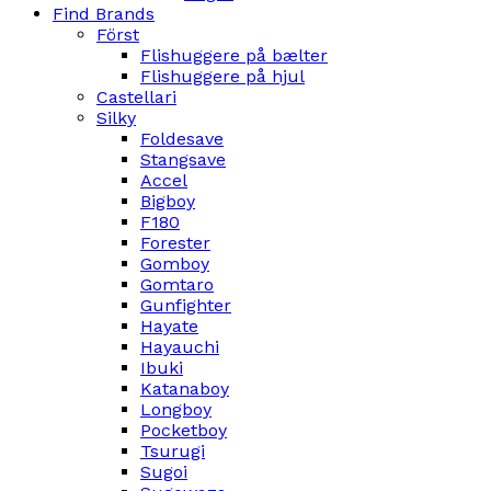
Find Brands
Först
Flishuggere på bælter
Flishuggere på hjul
Castellari
Silky
Foldesave
Stangsave
Accel
Bigboy
F180
Forester
Gomboy
Gomtaro
Gunfighter
Hayate
Hayauchi
Ibuki
Katanaboy
Longboy
Pocketboy
Tsurugi
Sugoi