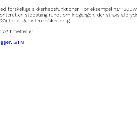
 forskellige sikkerhedsfunktioner. For eksempel har 1300WD
monteret en stopstang rundt om indgangen, der straks afbryd
 for at garantere sikker brug.
 og timetæller.
ugger
,
GTM