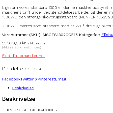
Ligesom vores standard 1300 er denne maskine udstyret med
maskinens drift under vedligeholdelsesarbejde, og der er 
1300WD den strenge skovbrugsstandard (NEN-EN 13525:2020)
1300WD leveres som standard med et 270° drejeligt output
Varenummer (SKU):
MSGTS1302CGE15
Kategorier:
Flish
55.999,00
kr.
inkl. moms
(
44.799,20
kr.
)
ekskl. moms
Find din forhandler her
Del dette produkt:
Facebook
Twitter X
Pinterest
Email
Beskrivelse
Beskrivelse
TEKNISKE SPECIFIKATIONER