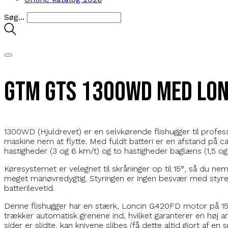
Søg...
GTM GTS 1300WD med Lon
1300WD (Hjuldrevet) er en selvkørende flishugger til profes
maskine nem at flytte. Med fuldt batteri er en afstand på 
hastigheder (3 og 6 km/t) og to hastigheder baglæns (1,5 og
Køresystemet er velegnet til skråninger op til 15°, så du n
meget manøvredygtig. Styringen er ingen besvær med styret
batterilevetid.
Denne flishugger har en stærk, Loncin G420FD motor på 15 h
trækker automatisk grenene ind, hvilket garanterer en høj a
sider er slidte, kan knivene slibes (få dette altid gjort af en sp