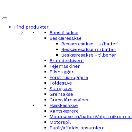
Find produkter
Bonsai sakse
Beskæresakse
Beskæresakse - u/batteri
Beskæresakse m/batteri
Beskæresakse - tilbehør
Brændekløvere
Fejemaskiner
Flishugger
Först flishuggere
Foldesave
Stangsave
Grensakse
Græsslåmaskiner
Hækkesakse
Kantskærere
Motorsave m/batteri
Volpi mikro mo
Motorspil
Papir/affalds-opsamlere