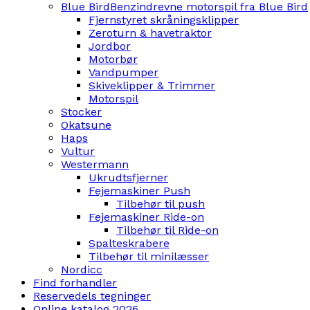
Blue Bird
Benzindrevne motorspil fra Blue Bird
Fjernstyret skråningsklipper
Zeroturn & havetraktor
Jordbor
Motorbør
Vandpumper
Skiveklipper & Trimmer
Motorspil
Stocker
Okatsune
Haps
Vultur
Westermann
Ukrudtsfjerner
Fejemaskiner Push
Tilbehør til push
Fejemaskiner Ride-on
Tilbehør til Ride-on
Spalteskrabere
Tilbehør til minilæsser
Nordicc
Find forhandler
Reservedels tegninger
Online katalog 2026