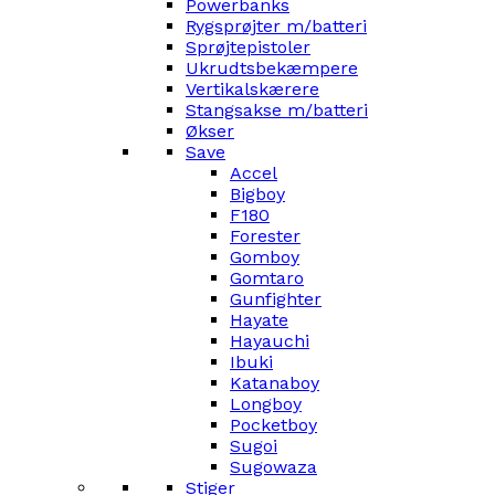
Powerbanks
Rygsprøjter m/batteri
Sprøjtepistoler
Ukrudtsbekæmpere
Vertikalskærere
Stangsakse m/batteri
Økser
Save
Accel
Bigboy
F180
Forester
Gomboy
Gomtaro
Gunfighter
Hayate
Hayauchi
Ibuki
Katanaboy
Longboy
Pocketboy
Sugoi
Sugowaza
Stiger