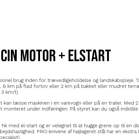
cin motor + elstart
sionel brug inden for trævedligeholdelse og landskabspleje. 
ca. 6 km på flad fortov eller 2 km på bakket eller mudret te
 3 km/t).
emt kan læsse maskinen i en varevogn eller på en trailer. Med
 monteret under indføringen. På styret kan du også indstill
k med el-start og er velegnet til at hugge grene op til en d
rbejdshastighed. PRO-knivene af højlegeret stål har en ekstra
ecialist).