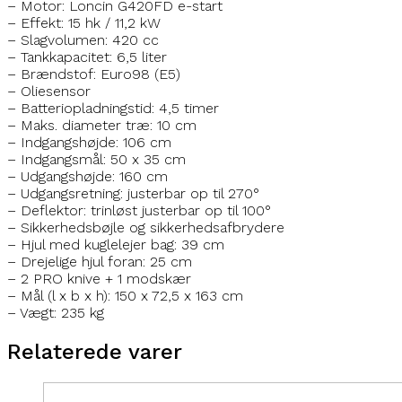
– Motor: Loncin G420FD e-start
– Effekt: 15 hk / 11,2 kW
– Slagvolumen: 420 cc
– Tankkapacitet: 6,5 liter
– Brændstof: Euro98 (E5)
– Oliesensor
– Batteriopladningstid: 4,5 timer
– Maks. diameter træ: 10 cm
– Indgangshøjde: 106 cm
– Indgangsmål: 50 x 35 cm
– Udgangshøjde: 160 cm
– Udgangsretning: justerbar op til 270°
– Deflektor: trinløst justerbar op til 100°
– Sikkerhedsbøjle og sikkerhedsafbrydere
– Hjul med kuglelejer bag: 39 cm
– Drejelige hjul foran: 25 cm
– 2 PRO knive + 1 modskær
– Mål (l x b x h): 150 x 72,5 x 163 cm
– Vægt: 235 kg
Relaterede varer