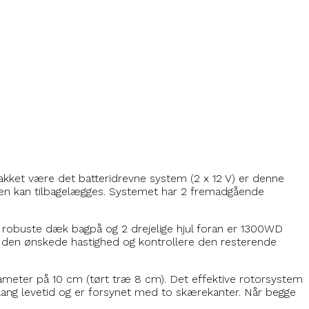
Takket være det batteridrevne system (2 x 12 V) er denne
rræn kan tilbagelægges. Systemet har 2 fremadgående
 2 robuste dæk bagpå og 2 drejelige hjul foran er 1300WD
e den ønskede hastighed og kontrollere den resterende
iameter på 10 cm (tørt træ 8 cm). Det effektive rotorsystem
 lang levetid og er forsynet med to skærekanter. Når begge