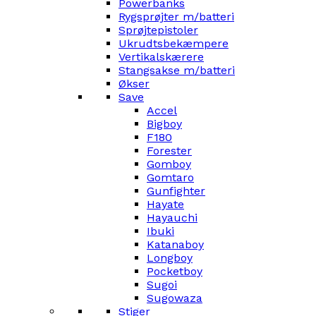
Powerbanks
Rygsprøjter m/batteri
Sprøjtepistoler
Ukrudtsbekæmpere
Vertikalskærere
Stangsakse m/batteri
Økser
Save
Accel
Bigboy
F180
Forester
Gomboy
Gomtaro
Gunfighter
Hayate
Hayauchi
Ibuki
Katanaboy
Longboy
Pocketboy
Sugoi
Sugowaza
Stiger