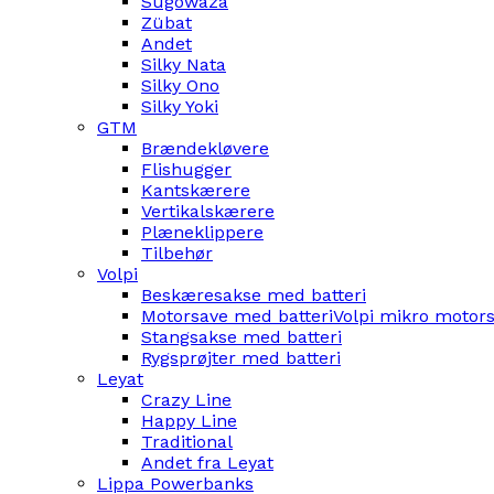
Sugowaza
Zübat
Andet
Silky Nata
Silky Ono
Silky Yoki
GTM
Brændekløvere
Flishugger
Kantskærere
Vertikalskærere
Plæneklippere
Tilbehør
Volpi
Beskæresakse med batteri
Motorsave med batteri
Volpi mikro motor
Stangsakse med batteri
Rygsprøjter med batteri
Leyat
Crazy Line
Happy Line
Traditional
Andet fra Leyat
Lippa Powerbanks