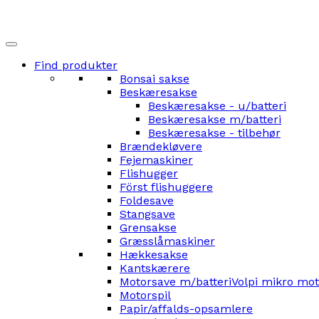
Find produkter
Bonsai sakse
Beskæresakse
Beskæresakse - u/batteri
Beskæresakse m/batteri
Beskæresakse - tilbehør
Brændekløvere
Fejemaskiner
Flishugger
Först flishuggere
Foldesave
Stangsave
Grensakse
Græsslåmaskiner
Hækkesakse
Kantskærere
Motorsave m/batteri
Volpi mikro mo
Motorspil
Papir/affalds-opsamlere