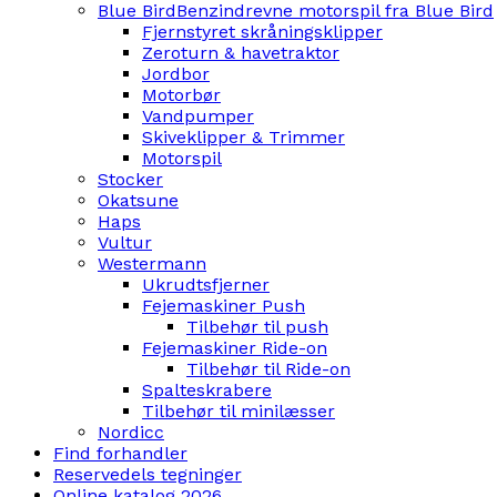
Blue Bird
Benzindrevne motorspil fra Blue Bird
Fjernstyret skråningsklipper
Zeroturn & havetraktor
Jordbor
Motorbør
Vandpumper
Skiveklipper & Trimmer
Motorspil
Stocker
Okatsune
Haps
Vultur
Westermann
Ukrudtsfjerner
Fejemaskiner Push
Tilbehør til push
Fejemaskiner Ride-on
Tilbehør til Ride-on
Spalteskrabere
Tilbehør til minilæsser
Nordicc
Find forhandler
Reservedels tegninger
Online katalog 2026