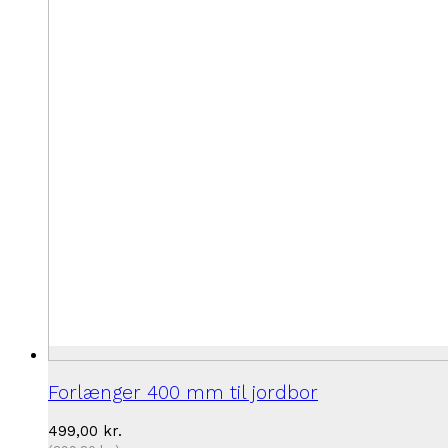
Forlænger 400 mm til jordbor
499,00
kr.