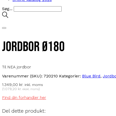
Søg...
Jordbor Ø180
Til NEA jordbor
Varenummer (SKU):
720210
Kategorier:
Blue Bird
,
Jordb
1.349,00
kr.
inkl. moms
(
1.079,20
kr.
)
ekskl. moms
Find din forhandler her
Del dette produkt: