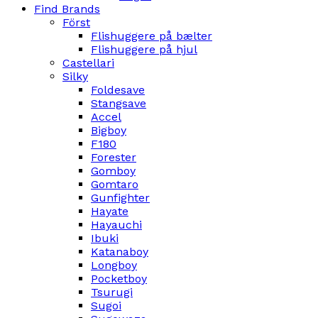
Find Brands
Först
Flishuggere på bælter
Flishuggere på hjul
Castellari
Silky
Foldesave
Stangsave
Accel
Bigboy
F180
Forester
Gomboy
Gomtaro
Gunfighter
Hayate
Hayauchi
Ibuki
Katanaboy
Longboy
Pocketboy
Tsurugi
Sugoi