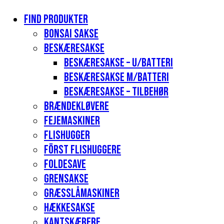
Find produkter
Bonsai sakse
Beskæresakse
Beskæresakse – u/batteri
Beskæresakse m/batteri
Beskæresakse – tilbehør
Brændekløvere
Fejemaskiner
Flishugger
Först flishuggere
Foldesave
Grensakse
Græsslåmaskiner
Hækkesakse
Kantskærere