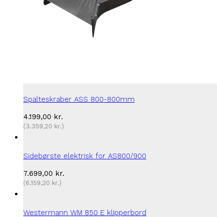
Spalteskraber ASS 800-800mm
4.199,00
kr.
(
3.359,20
kr.
)
Sidebørste elektrisk for AS800/900
7.699,00
kr.
(
6.159,20
kr.
)
Westermann WM 850 E klipperbord