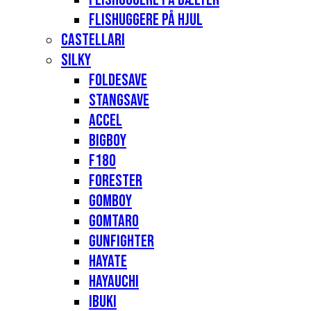
Flishuggere på hjul
Castellari
Silky
Foldesave
Stangsave
Accel
Bigboy
F180
Forester
Gomboy
Gomtaro
Gunfighter
Hayate
Hayauchi
Ibuki