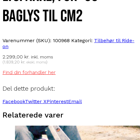
baglys til CM2
Varenummer (SKU):
100968
Kategori:
Tilbehør til Ride-
on
2.299,00
kr.
inkl. moms
(
1.839,20
kr.
)
ekskl. moms
Find din forhandler her
Del dette produkt:
Facebook
Twitter X
Pinterest
Email
Relaterede varer