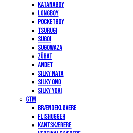
Katanaboy
Longboy
Pocketboy
Tsurugi
Sugoi
Sugowaza
Zübat
Andet
Silky Nata
Silky Ono
Silky Yoki
GTM
Brændekløvere
Flishugger
Kantskærere