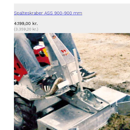
Spalteskraber ASS 900-900 mm
4.199,00
kr.
(
3.359,20
kr.
)