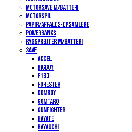
Motorsave m/batteri
Motorspil
Papir/affalds-opsamlere
Powerbanks
Rygsprøjter m/batteri
Save
Accel
Bigboy
F180
Forester
Gomboy
Gomtaro
Gunfighter
Hayate
Hayauchi