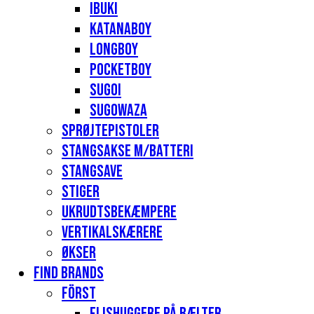
Ibuki
Katanaboy
Longboy
Pocketboy
Sugoi
Sugowaza
Sprøjtepistoler
Stangsakse m/batteri
Stangsave
Stiger
Ukrudtsbekæmpere
Vertikalskærere
Økser
Find Brands
Först
Flishuggere på bælter