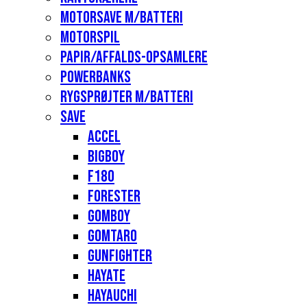
Motorsave m/batteri
Motorspil
Papir/affalds-opsamlere
Powerbanks
Rygsprøjter m/batteri
Save
Accel
Bigboy
F180
Forester
Gomboy
Gomtaro
Gunfighter
Hayate
Hayauchi