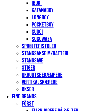
Ibuki
Katanaboy
Longboy
Pocketboy
Sugoi
Sugowaza
Sprøjtepistoler
Stangsakse m/batteri
Stangsave
Stiger
Ukrudtsbekæmpere
Vertikalskærere
Økser
Find Brands
Först
Flishuggere på bælter