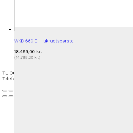
WKB 660 E – ukrudtsbørste
18.499,00
kr.
(
14.799,20
kr.
)
TL Outdoor - Rantzausmindevej 109, 5700 Svendborg -
Telefon:
+45 27 50 33 88
-
thomas@tloutdoor.dk