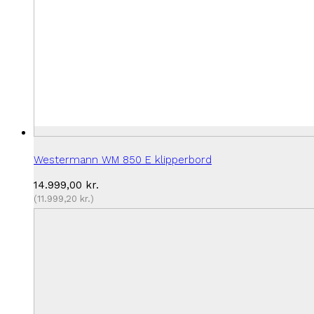
Westermann WM 850 E klipperbord
14.999,00
kr.
(
11.999,20
kr.
)