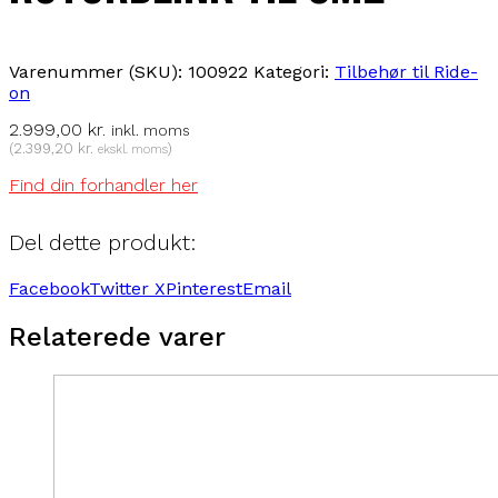
Varenummer (SKU):
100922
Kategori:
Tilbehør til Ride-
on
2.999,00
kr.
inkl. moms
(
2.399,20
kr.
)
ekskl. moms
Find din forhandler her
Del dette produkt:
Facebook
Twitter X
Pinterest
Email
Relaterede varer