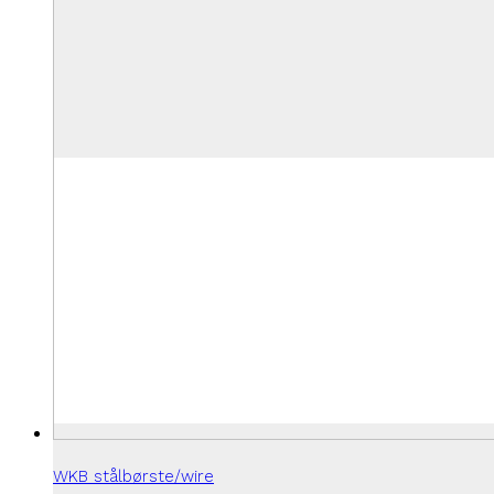
WKB stålbørste/wire