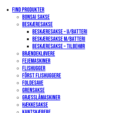
Find produkter
Bonsai sakse
Beskæresakse
Beskæresakse – u/batteri
Beskæresakse m/batteri
Beskæresakse – tilbehør
Brændekløvere
Fejemaskiner
Flishugger
Först flishuggere
Foldesave
Grensakse
Græsslåmaskiner
Hækkesakse
Kantskærere