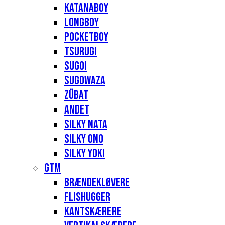
Katanaboy
Longboy
Pocketboy
Tsurugi
Sugoi
Sugowaza
Zübat
Andet
Silky Nata
Silky Ono
Silky Yoki
GTM
Brændekløvere
Flishugger
Kantskærere