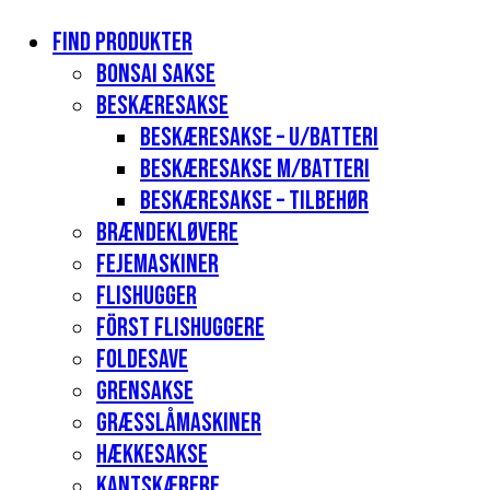
Find produkter
Bonsai sakse
Beskæresakse
Beskæresakse – u/batteri
Beskæresakse m/batteri
Beskæresakse – tilbehør
Brændekløvere
Fejemaskiner
Flishugger
Först flishuggere
Foldesave
Grensakse
Græsslåmaskiner
Hækkesakse
Kantskærere