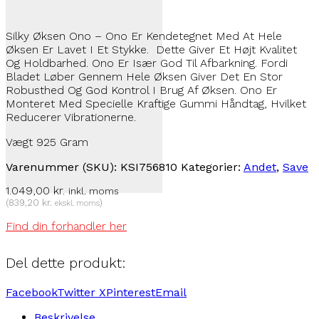
Silky Øksen Ono – Ono Er Kendetegnet Med At Hele
Øksen Er Lavet I Et Stykke. Dette Giver Et Højt Kvalitet
Og Holdbarhed. Ono Er Især God Til Afbarkning. Fordi
Bladet Løber Gennem Hele Øksen Giver Det En Stor
Robusthed Og God Kontrol I Brug Af Øksen. Ono Er
Monteret Med Specielle Kraftige Gummi Håndtag, Hvilket
Reducerer Vibrationerne.
Vægt 925 Gram
Varenummer (SKU):
KSI756810
Kategorier:
Andet
,
Save
1.049,00
kr.
inkl. moms
(
839,20
kr.
)
ekskl. moms
Find din forhandler her
Del dette produkt:
Facebook
Twitter X
Pinterest
Email
Beskrivelse