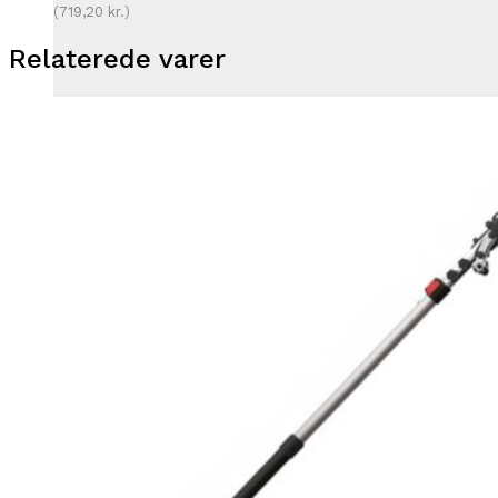
(
719,20
kr.
)
Relaterede varer