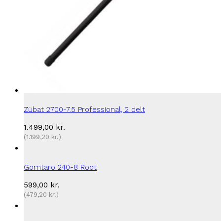
Zübat 2700-7.5 Professional, 2 delt
1.499,00
kr.
(
1.199,20
kr.
)
Gomtaro 240-8 Root
599,00
kr.
(
479,20
kr.
)