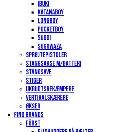
Ibuki
Katanaboy
Longboy
Pocketboy
Sugoi
Sugowaza
Sprøjtepistoler
Stangsakse m/batteri
Stangsave
Stiger
Ukrudtsbekæmpere
Vertikalskærere
Økser
Find Brands
Först
Flishuggere på bælter