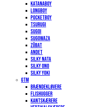
Katanaboy
Longboy
Pocketboy
Tsurugi
Sugoi
Sugowaza
Zübat
Andet
Silky Nata
Silky Ono
Silky Yoki
GTM
Brændekløvere
Flishugger
Kantskærere