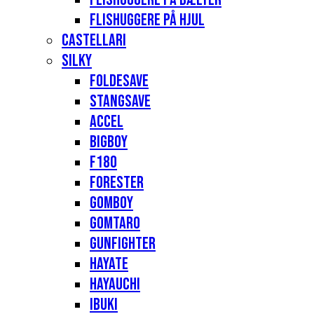
Flishuggere på hjul
Castellari
Silky
Foldesave
Stangsave
Accel
Bigboy
F180
Forester
Gomboy
Gomtaro
Gunfighter
Hayate
Hayauchi
Ibuki