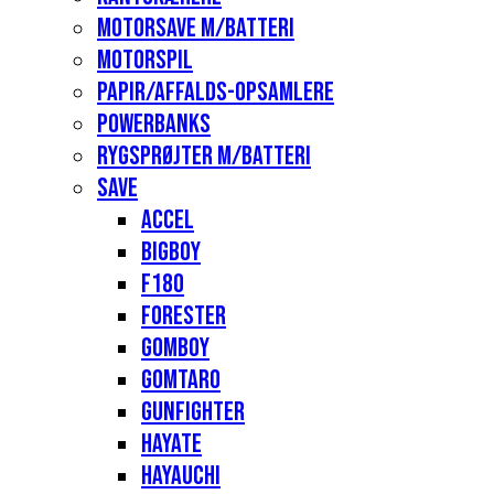
Motorsave m/batteri
Motorspil
Papir/affalds-opsamlere
Powerbanks
Rygsprøjter m/batteri
Save
Accel
Bigboy
F180
Forester
Gomboy
Gomtaro
Gunfighter
Hayate
Hayauchi