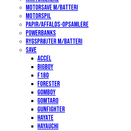
Motorsave m/batteri
Motorspil
Papir/affalds-opsamlere
Powerbanks
Rygsprøjter m/batteri
Save
Accel
Bigboy
F180
Forester
Gomboy
Gomtaro
Gunfighter
Hayate
Hayauchi