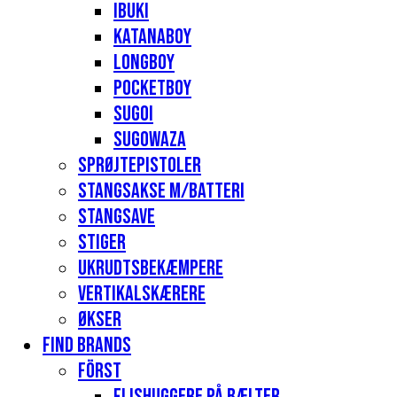
Ibuki
Katanaboy
Longboy
Pocketboy
Sugoi
Sugowaza
Sprøjtepistoler
Stangsakse m/batteri
Stangsave
Stiger
Ukrudtsbekæmpere
Vertikalskærere
Økser
Find Brands
Först
Flishuggere på bælter