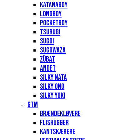
Katanaboy
Longboy
Pocketboy
Tsurugi
Sugoi
Sugowaza
Zübat
Andet
Silky Nata
Silky Ono
Silky Yoki
GTM
Brændekløvere
Flishugger
Kantskærere