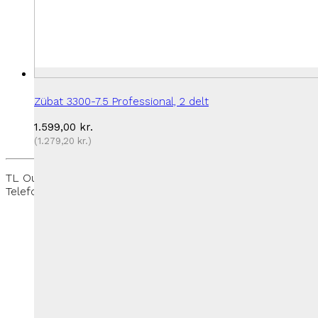
Zübat 3300-7.5 Professional, 2 delt
1.599,00
kr.
(
1.279,20
kr.
)
TL Outdoor - Rantzausmindevej 109, 5700 Svendborg -
Telefon:
+45 27 50 33 88
-
thomas@tloutdoor.dk