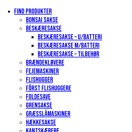
Find produkter
Bonsai sakse
Beskæresakse
Beskæresakse – u/batteri
Beskæresakse m/batteri
Beskæresakse – tilbehør
Brændekløvere
Fejemaskiner
Flishugger
Först flishuggere
Foldesave
Grensakse
Græsslåmaskiner
Hækkesakse
Kantskærere