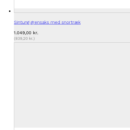
Sintung grensaks med snortræk
1.049,00
kr.
(
839,20
kr.
)