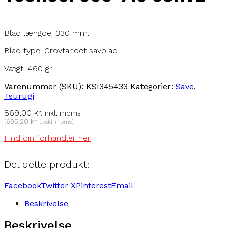
Blad længde: 330 mm.
Blad type: Grovtandet savblad
Vægt: 460 gr.
Varenummer (SKU):
KSI345433
Kategorier:
Save
,
Tsurugi
869,00
kr.
inkl. moms
(
695,20
kr.
)
ekskl. moms
Find din forhandler her
Del dette produkt:
Facebook
Twitter X
Pinterest
Email
Beskrivelse
Beskrivelse