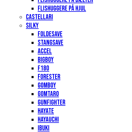
Flishuggere på hjul
Castellari
Silky
Foldesave
Stangsave
Accel
Bigboy
F180
Forester
Gomboy
Gomtaro
Gunfighter
Hayate
Hayauchi
Ibuki