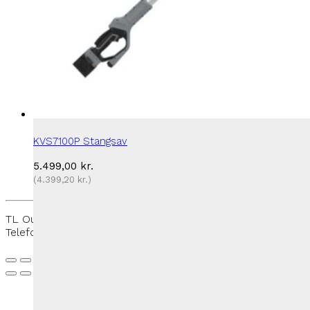
KVS7100P Stangsav
5.499,00
kr.
(
4.399,20
kr.
)
TL Outdoor - Rantzausmindevej 109, 5700 Svendborg -
Telefon:
+45 27 50 33 88
-
thomas@tloutdoor.dk