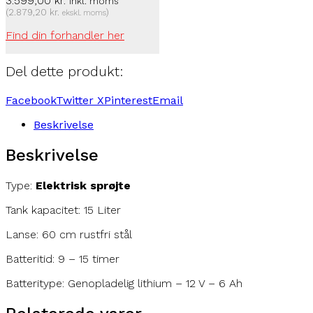
3.599,00
kr.
inkl. moms
(
2.879,20
kr.
)
ekskl. moms
Find din forhandler her
Del dette produkt:
Facebook
Twitter X
Pinterest
Email
Beskrivelse
Beskrivelse
Type:
Elektrisk sprøjte
Tank kapacitet: 15 Liter
Lanse: 60 cm rustfri stål
Batteritid: 9 – 15 timer
Batteritype: Genopladelig lithium – 12 V – 6 Ah