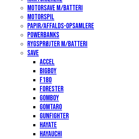
Motorsave m/batteri
Motorspil
Papir/affalds-opsamlere
Powerbanks
Rygsprøjter m/batteri
Save
Accel
Bigboy
F180
Forester
Gomboy
Gomtaro
Gunfighter
Hayate
Hayauchi