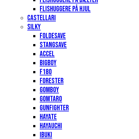
Flishuggere på hjul
Castellari
Silky
Foldesave
Stangsave
Accel
Bigboy
F180
Forester
Gomboy
Gomtaro
Gunfighter
Hayate
Hayauchi
Ibuki