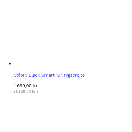
Volpi V Black Smart 12 l rygsprøjte
1.699,00
kr.
(
1.359,20
kr.
)