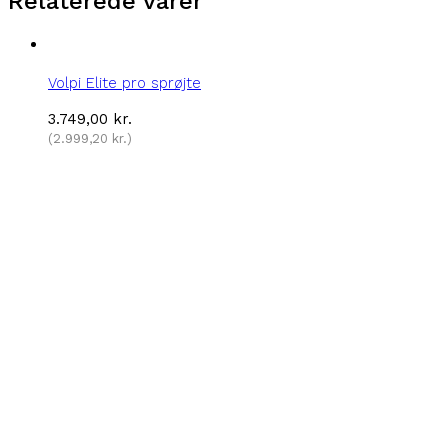
Relaterede varer
Volpi Elite pro sprøjte
3.749,00
kr.
(
2.999,20
kr.
)