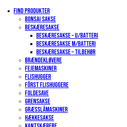
Find produkter
Bonsai sakse
Beskæresakse
Beskæresakse – u/batteri
Beskæresakse m/batteri
Beskæresakse – tilbehør
Brændekløvere
Fejemaskiner
Flishugger
Först flishuggere
Foldesave
Grensakse
Græsslåmaskiner
Hækkesakse
Kantskærere