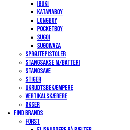
Ibuki
Katanaboy
Longboy
Pocketboy
Sugoi
Sugowaza
Sprøjtepistoler
Stangsakse m/batteri
Stangsave
Stiger
Ukrudtsbekæmpere
Vertikalskærere
Økser
Find Brands
Först
Flishuggere på bælter