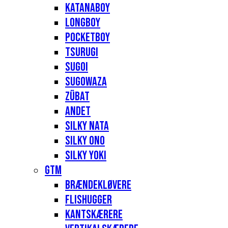
Katanaboy
Longboy
Pocketboy
Tsurugi
Sugoi
Sugowaza
Zübat
Andet
Silky Nata
Silky Ono
Silky Yoki
GTM
Brændekløvere
Flishugger
Kantskærere