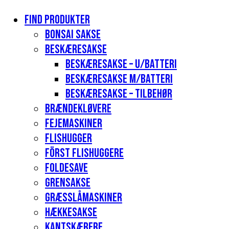
Find produkter
Bonsai sakse
Beskæresakse
Beskæresakse – u/batteri
Beskæresakse m/batteri
Beskæresakse – tilbehør
Brændekløvere
Fejemaskiner
Flishugger
Först flishuggere
Foldesave
Grensakse
Græsslåmaskiner
Hækkesakse
Kantskærere