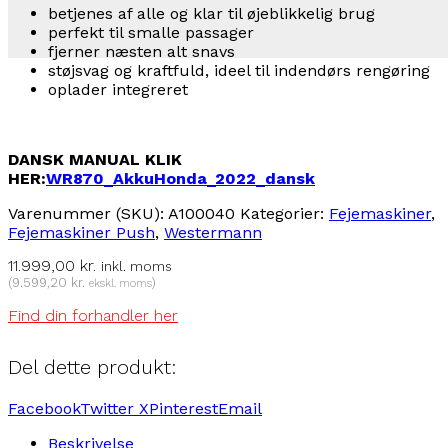
betjenes af alle og klar til øjeblikkelig brug
perfekt til smalle passager
fjerner næsten alt snavs
støjsvag og kraftfuld, ideel til indendørs rengøring
oplader integreret
DANSK MANUAL KLIK
HER:
WR870_AkkuHonda_2022_dansk
Varenummer (SKU):
A100040
Kategorier:
Fejemaskiner
,
Fejemaskiner Push
,
Westermann
11.999,00
kr.
inkl. moms
(
9.599,20
kr.
)
ekskl. moms
Find din forhandler her
Del dette produkt:
Facebook
Twitter X
Pinterest
Email
Beskrivelse