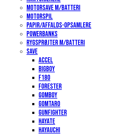
Motorsave m/batteri
Motorspil
Papir/affalds-opsamlere
Powerbanks
Rygsprøjter m/batteri
Save
Accel
Bigboy
F180
Forester
Gomboy
Gomtaro
Gunfighter
Hayate
Hayauchi