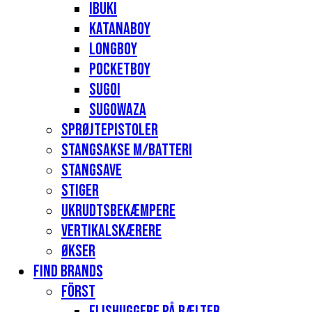
Ibuki
Katanaboy
Longboy
Pocketboy
Sugoi
Sugowaza
Sprøjtepistoler
Stangsakse m/batteri
Stangsave
Stiger
Ukrudtsbekæmpere
Vertikalskærere
Økser
Find Brands
Först
Flishuggere på bælter