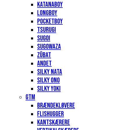
Katanaboy
Longboy
Pocketboy
Tsurugi
Sugoi
Sugowaza
Zübat
Andet
Silky Nata
Silky Ono
Silky Yoki
GTM
Brændekløvere
Flishugger
Kantskærere