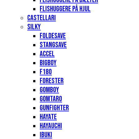
Flishuggere på hjul
Castellari
Silky
Foldesave
Stangsave
Accel
Bigboy
F180
Forester
Gomboy
Gomtaro
Gunfighter
Hayate
Hayauchi
Ibuki