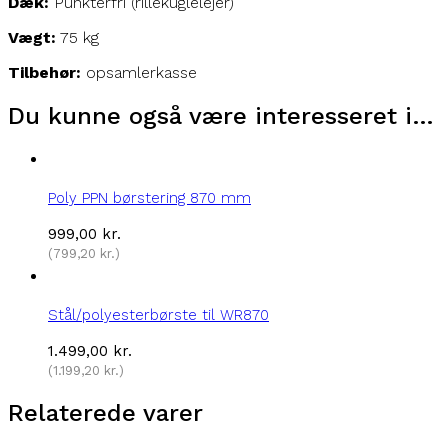
Dæk:
Punkterfri (rillekuglelejer)
Vægt:
75 kg
Tilbehør:
opsamlerkasse
Du kunne også være interesseret i…
Poly PPN børstering 870 mm
999,00
kr.
(
799,20
kr.
)
Stål/polyesterbørste til WR870
1.499,00
kr.
(
1.199,20
kr.
)
Relaterede varer