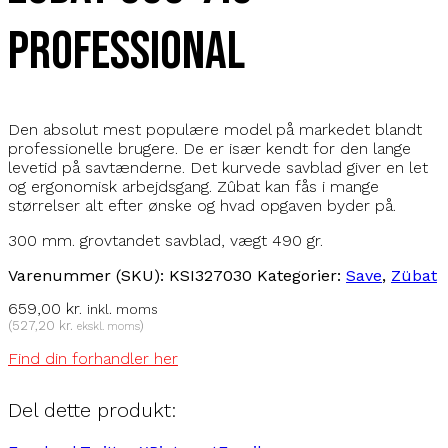
Professional
Den absolut mest populære model på markedet blandt
professionelle brugere. De er især kendt for den lange
levetid på savtænderne. Det kurvede savblad giver en let
og ergonomisk arbejdsgang. Zûbat kan fås i mange
størrelser alt efter ønske og hvad opgaven byder på.
300 mm. grovtandet savblad, vægt 490 gr.
Varenummer (SKU):
KSI327030
Kategorier:
Save
,
Zübat
659,00
kr.
inkl. moms
(
527,20
kr.
)
ekskl. moms
Find din forhandler her
Del dette produkt: