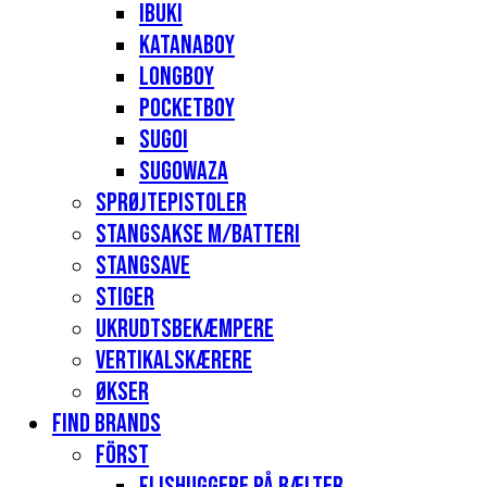
Ibuki
Katanaboy
Longboy
Pocketboy
Sugoi
Sugowaza
Sprøjtepistoler
Stangsakse m/batteri
Stangsave
Stiger
Ukrudtsbekæmpere
Vertikalskærere
Økser
Find Brands
Först
Flishuggere på bælter