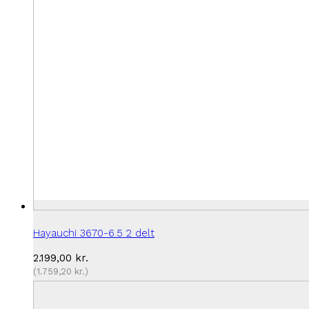
Hayauchi 3670-6.5 2 delt
2.199,00
kr.
(
1.759,20
kr.
)