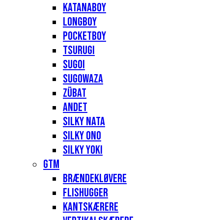
Katanaboy
Longboy
Pocketboy
Tsurugi
Sugoi
Sugowaza
Zübat
Andet
Silky Nata
Silky Ono
Silky Yoki
GTM
Brændekløvere
Flishugger
Kantskærere