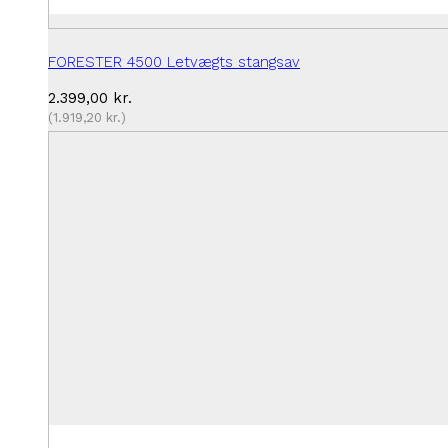
FORESTER 4500 Letvægts stangsav
2.399,00
kr.
(
1.919,20
kr.
)