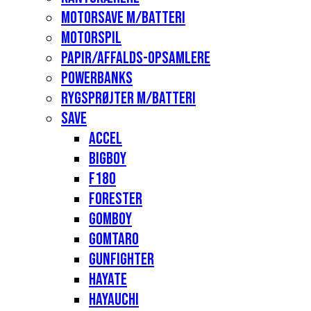
Motorsave m/batteri
Motorspil
Papir/affalds-opsamlere
Powerbanks
Rygsprøjter m/batteri
Save
Accel
Bigboy
F180
Forester
Gomboy
Gomtaro
Gunfighter
Hayate
Hayauchi