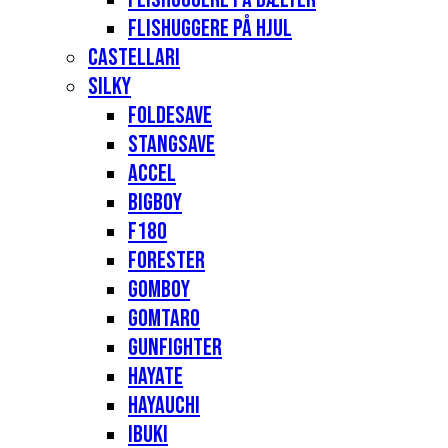
Flishuggere på hjul
Castellari
Silky
Foldesave
Stangsave
Accel
Bigboy
F180
Forester
Gomboy
Gomtaro
Gunfighter
Hayate
Hayauchi
Ibuki