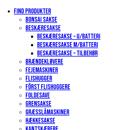
Find produkter
Bonsai sakse
Beskæresakse
Beskæresakse – u/batteri
Beskæresakse m/batteri
Beskæresakse – tilbehør
Brændekløvere
Fejemaskiner
Flishugger
Först flishuggere
Foldesave
Grensakse
Græsslåmaskiner
Hækkesakse
Kantskærere